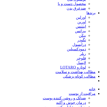
محصول دست و پا
ضدعرق بدن
برندها
اورلین
اورین
اینتنس
بیزانس
بیکن
تگودر
درایسول
دمودکسیلین
رپلر
فلوچر
لایسل
لوتارو LOTARO
مطالب بهداشت و سلامت
مطالب کوتاه پزشکی
خانه
مراقبت از پوست
ضدلک و روشن کننده پوست
درمان جوش و آکنه