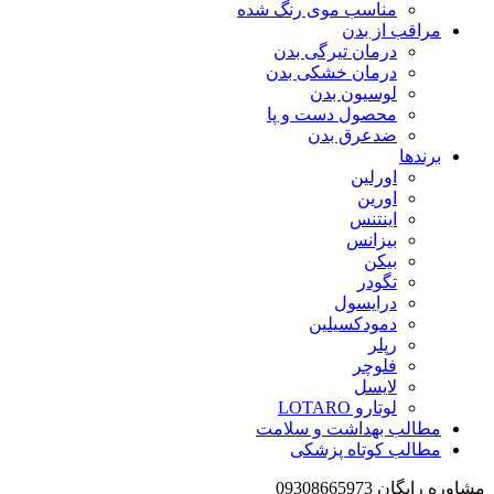
مناسب موی رنگ شده
مراقب از بدن
درمان تیرگی بدن
درمان خشکی بدن
لوسیون بدن
محصول دست و پا
ضدعرق بدن
برندها
اورلین
اورین
اینتنس
بیزانس
بیکن
تگودر
درایسول
دمودکسیلین
رپلر
فلوچر
لایسل
لوتارو LOTARO
مطالب بهداشت و سلامت
مطالب کوتاه پزشکی
مشاوره رایگان 09308665973