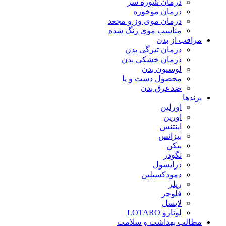
درمان شوره سر
درمان موخوره
درمان موی وز و مجعد
مناسب موی رنگ شده
مراقب از بدن
درمان تیرگی بدن
درمان خشکی بدن
لوسیون بدن
محصول دست و پا
ضدعرق بدن
برندها
اورلین
اورین
اینتنس
بیزانس
بیکن
تگودر
درایسول
دمودکسیلین
رپلر
فلوچر
لایسل
لوتارو LOTARO
مطالب بهداشت و سلامت