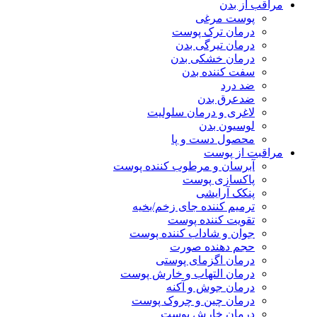
مراقب از بدن
پوست مرغی
درمان ترک پوست
درمان تیرگی بدن
درمان خشکی بدن
سفت کننده بدن
ضد درد
ضدعرق بدن
لاغری و درمان سلولیت
لوسیون بدن
محصول دست و پا
مراقبت از پوست
آبرسان و مرطوب کننده پوست
پاکسازی پوست
پنکک آرایشی
ترمیم کننده جای زخم/بخیه
تقویت کننده پوست
جوان و شاداب کننده پوست
حجم دهنده صورت
درمان اگزمای پوستی
درمان التهاب و خارش پوست
درمان جوش و آکنه
درمان چین و چروک پوست
درمان خارش پوست