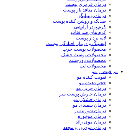
درمان قرمزی پوست
درمان منافذ باز پوست
درمان ویتیلیگو
ضدلک و روشن کننده پوست
کرم پودر آرایشی
کرم های ضدآفتاب
لایه بردار پوست
لیفتینگ و درمان افتادگی پوست
محصولات پوست چرب
محصولات پوست خشک
محصولات دورچشم
محصولات لب
مراقبت از مو
تقویت کننده مو
حجم دهنده مو
درمان چربی مو
درمان خارش پوست سر
درمان خشکی مو
درمان سفیدی مو
درمان شوره سر
درمان موخوره
درمان موی زائد
درمان موی وز و مجعد