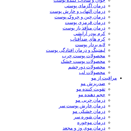
جوان و شاداب کننده پوست
درمان اگزمای پوستی
درمان التهاب و خارش پوست
درمان چین و چروک پوست
درمان قرمزی پوست
درمان منافذ باز پوست
کرم پودر آرایشی
کرم های ضدآفتاب
لایه بردار پوست
لیفتینگ و درمان افتادگی پوست
محصولات پوست چرب
محصولات پوست خشک
محصولات دورچشم
محصولات لب
مراقبت از مو
ضدریزش مو
تقویت کننده مو
حجم دهنده مو
درمان چربی مو
درمان خارش پوست سر
درمان خشکی مو
درمان شوره سر
درمان موخوره
درمان موی وز و مجعد