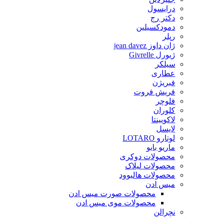
درایسول
دکتر رج
دمودکسیلین
رپلر
ژان داوز jean davez
ژیورل Givrelle
سیلکر
عطاری
فبریژن
فریش فروت
فلوچر
کلوران
لاکویینتا
لایسل
لوتارو LOTARO
ماریو بایو
محصولات دوکری
محصولات لیلاک
محصولات هالیوود
میس ادن
محصولات صورت میس ادن
محصولات موی میس ادن
نچرالن