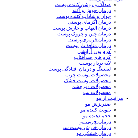
ضدلک و روشن کننده پوست
درمان جوش و آکنه
جوان و شاداب کننده پوست
درمان اگزمای پوستی
درمان التهاب و خارش پوست
درمان چین و چروک پوست
درمان قرمزی پوست
درمان منافذ باز پوست
کرم پودر آرایشی
کرم های ضدآفتاب
لایه بردار پوست
لیفتینگ و درمان افتادگی پوست
محصولات پوست چرب
محصولات پوست خشک
محصولات دورچشم
محصولات لب
مراقبت از مو
ضدریزش مو
تقویت کننده مو
حجم دهنده مو
درمان چربی مو
درمان خارش پوست سر
درمان خشکی مو