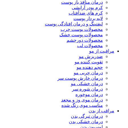
درمان منافذ باز پوست
کرم پودر آرایشی
کرم های ضدآفتاب
لایه بردار پوست
لیفتینگ و درمان افتادگی پوست
محصولات پوست چرب
محصولات پوست خشک
محصولات دورچشم
محصولات لب
مراقبت از مو
ضدریزش مو
تقویت کننده مو
حجم دهنده مو
درمان چربی مو
درمان خارش پوست سر
درمان خشکی مو
درمان شوره سر
درمان موخوره
درمان موی وز و مجعد
مناسب موی رنگ شده
مراقب از بدن
درمان تیرگی بدن
درمان خشکی بدن
لوسیون بدن