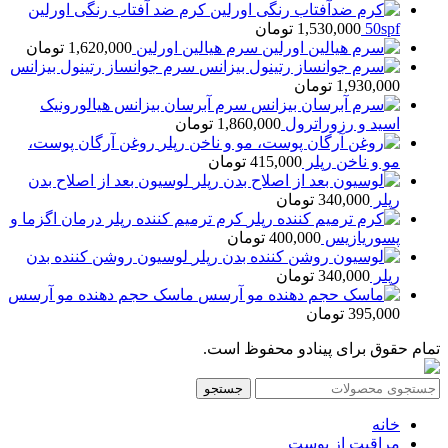
کرم ضد آفتاب رنگی اورلین
50spf
1,530,000
تومان
سرم هیالین اورلین
1,620,000
تومان
سرم جوانساز رتینول بیزانس
1,930,000
تومان
سرم آبرسان بیزانس هیالورونیک
اسید و رزوراترول
1,860,000
تومان
روغن آرگان پوست،
مو و ناخن رپلر
415,000
تومان
لوسیون بعد از اصلاح بدن
رپلر
340,000
تومان
کرم ترمیم کننده رپلر درمان اگزما و
پسوریازیس
400,000
تومان
لوسیون روشن کننده بدن
رپلر
340,000
تومان
ماسک حجم دهنده مو آرسس
395,000
تومان
تمام حقوق برای پینادو محفوظ است.
جستجو
خانه
مراقبت از پوست