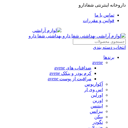
داروخانه اینترنتی شفادارو
تماس با ما
قوانین و مقررات
انتخاب دسته بندی
برندها
avene
ضدافتاب های avene
کرم پودر و پنکک avene
مراقبت از پوست avene
آکواریوس
اس وی ار
اورلین
اورین
اینتنس
بیزانس
بیکن
تگودر
جنیزلاین