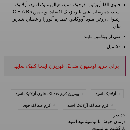
حاوی آلفا آربوتین، کوجیک اسید، هیالورونیک اسید، آزلائیک
اسید، چیتوسان، شی باتر، زینک اکساید، ویتامین C,E,A,B5،
رتینول، روغن میوه آووکادو، عصاره آلوورا و عصاره شیرین
بیان
غنی از ویتامین C,E
۵۰ میل
برای خرید لوسیون ضدلک فبریژن اینجا کلیک نمایید
آزلائیک اسید
بهترین کرم ضد لک حاوی آزلائیک اسید
کرم ضد لک آزلائیک اسید
کرم ضد لک قوی
جدیدتر
درمان جوش با نیاسینامید اسید
بازگشت به لیست