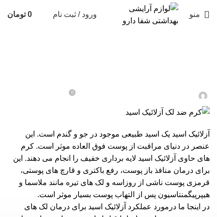
منو
ورود / ثبت نام
0
تومان
بهداشت و سلامت
کرم ضد لک آزلائیک اسید
0
در تاریخ بهمن 23, 1402
مشاور اکرمی
آزلائیک اسید یک اسید طبیعی موجود در جو و گندم است. این
عنصر در دنیای مراقبت از پوست فوق العاده موثر است. کرم
های حاوی آزلائیک اسید لایه برداری خفیف را انجام می دهند. این
برای درمان منافذ باز پوست، رفع باکتری و قارچ های پوستی،
قرمزی پوست ناشی از روزاسه و لک های تیره مانند ملاسما و
هیپرپیگمنتاسیون پس از التهاب پوست بسیار موثر است.
در اینجا ما درمورد عملکرد آزلائیک اسید برای درمان لک های