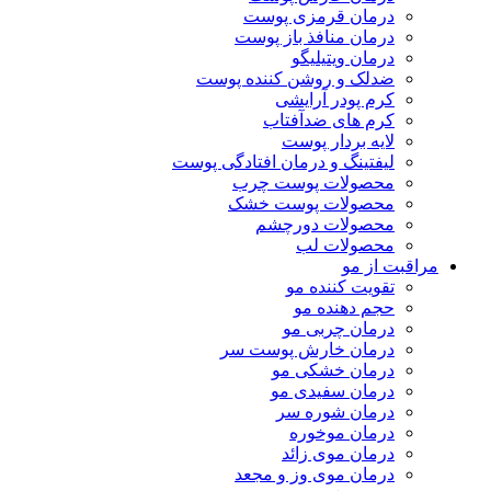
درمان قرمزی پوست
درمان منافذ باز پوست
درمان ویتیلیگو
ضدلک و روشن کننده پوست
کرم پودر آرایشی
کرم های ضدآفتاب
لایه بردار پوست
لیفتینگ و درمان افتادگی پوست
محصولات پوست چرب
محصولات پوست خشک
محصولات دورچشم
محصولات لب
مراقبت از مو
تقویت کننده مو
حجم دهنده مو
درمان چربی مو
درمان خارش پوست سر
درمان خشکی مو
درمان سفیدی مو
درمان شوره سر
درمان موخوره
درمان موی زائد
درمان موی وز و مجعد