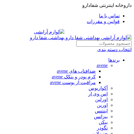
داروخانه اینترنتی شفادارو
تماس با ما
قوانین و مقررات
انتخاب دسته بندی
برندها
avene
ضدافتاب های avene
کرم پودر و پنکک avene
مراقبت از پوست avene
آکواریوس
اس وی ار
اورلین
اورین
اینتنس
بیزانس
بیکن
تگودر
جنیزلاین