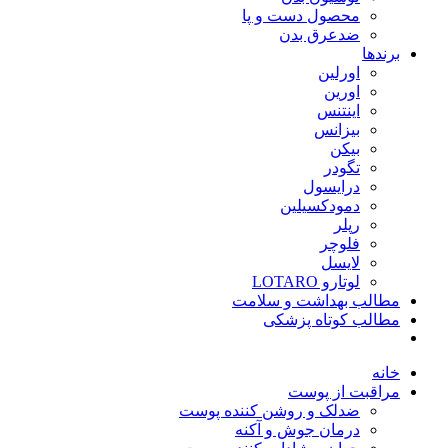
محصول دست و پا
ضدعرق بدن
برندها
اورلین
اورین
اینتنس
بیزانس
بیکن
تگودر
درایسول
دمودکسیلین
رپلر
فلوچر
لایسل
لوتارو LOTARO
مطالب بهداشت و سلامت
مطالب کوتاه پزشکی
خانه
مراقبت از پوست
ضدلک و روشن کننده پوست
درمان جوش و آکنه