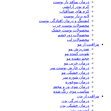
درمان منافذ باز پوست
کرم پودر آرایشی
کرم های ضدآفتاب
لایه بردار پوست
لیفتینگ و درمان افتادگی پوست
محصولات پوست چرب
محصولات پوست خشک
محصولات دورچشم
محصولات لب
مراقبت از مو
ضدریزش مو
تقویت کننده مو
حجم دهنده مو
درمان چربی مو
درمان خارش پوست سر
درمان خشکی مو
درمان شوره سر
درمان موخوره
درمان موی وز و مجعد
مناسب موی رنگ شده
مراقب از بدن
درمان تیرگی بدن
درمان خشکی بدن
لوسیون بدن