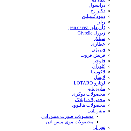
درایسول
دکتر رج
دمودکسیلین
رپلر
ژان داوز jean davez
ژیورل Givrelle
سیلکر
عطاری
فبریژن
فریش فروت
فلوچر
کلوران
لاکویینتا
لایسل
لوتارو LOTARO
ماریو بایو
محصولات دوکری
محصولات لیلاک
محصولات هالیوود
میس ادن
محصولات صورت میس ادن
محصولات موی میس ادن
نچرالن