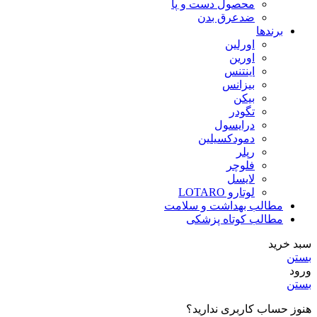
محصول دست و پا
ضدعرق بدن
برندها
اورلین
اورین
اینتنس
بیزانس
بیکن
تگودر
درایسول
دمودکسیلین
رپلر
فلوچر
لایسل
لوتارو LOTARO
مطالب بهداشت و سلامت
مطالب کوتاه پزشکی
سبد خرید
بستن
ورود
بستن
هنوز حساب کاربری ندارید؟