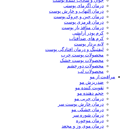
جوان و شاداب کننده پوست
درمان اگزمای پوستی
درمان التهاب و خارش پوست
درمان چین و چروک پوست
درمان قرمزی پوست
درمان منافذ باز پوست
کرم پودر آرایشی
کرم های ضدآفتاب
لایه بردار پوست
لیفتینگ و درمان افتادگی پوست
محصولات پوست چرب
محصولات پوست خشک
محصولات دورچشم
محصولات لب
مراقبت از مو
ضدریزش مو
تقویت کننده مو
حجم دهنده مو
درمان چربی مو
درمان خارش پوست سر
درمان خشکی مو
درمان شوره سر
درمان موخوره
درمان موی وز و مجعد