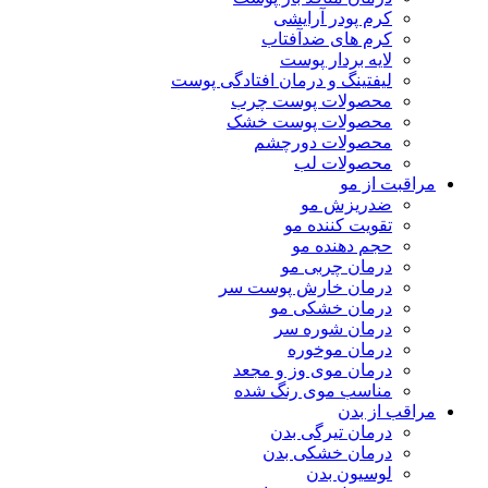
کرم پودر آرایشی
کرم های ضدآفتاب
لایه بردار پوست
لیفتینگ و درمان افتادگی پوست
محصولات پوست چرب
محصولات پوست خشک
محصولات دورچشم
محصولات لب
مراقبت از مو
ضدریزش مو
تقویت کننده مو
حجم دهنده مو
درمان چربی مو
درمان خارش پوست سر
درمان خشکی مو
درمان شوره سر
درمان موخوره
درمان موی وز و مجعد
مناسب موی رنگ شده
مراقب از بدن
درمان تیرگی بدن
درمان خشکی بدن
لوسیون بدن