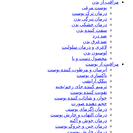
مراقب از بدن
پوست مرغی
درمان ترک پوست
درمان تیرگی بدن
درمان خشکی بدن
سفت کننده بدن
ضد درد
ضدعرق بدن
لاغری و درمان سلولیت
لوسیون بدن
محصول دست و پا
مراقبت از پوست
آبرسان و مرطوب کننده پوست
پاکسازی پوست
پنکک آرایشی
ترمیم کننده جای زخم/بخیه
تقویت کننده پوست
جوان و شاداب کننده پوست
حجم دهنده صورت
درمان اگزمای پوستی
درمان التهاب و خارش پوست
درمان جوش و آکنه
درمان چین و چروک پوست
درمان خارش پوست