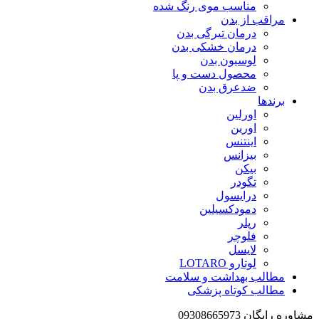
مناسب موی رنگ شده
مراقب از بدن
درمان تیرگی بدن
درمان خشکی بدن
لوسیون بدن
محصول دست و پا
ضدعرق بدن
برندها
اورلین
اورین
اینتنس
بیزانس
بیکن
تگودر
درایسول
دمودکسیلین
رپلر
فلوچر
لایسل
لوتارو LOTARO
مطالب بهداشت و سلامت
مطالب کوتاه پزشکی
مشاوره رایگان 09308665973