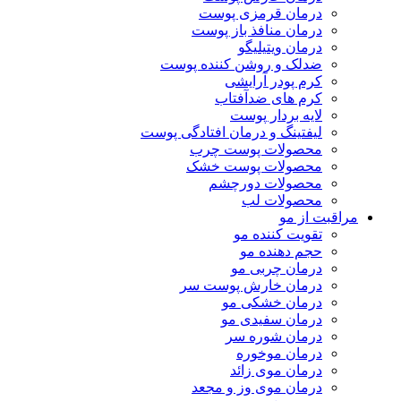
درمان قرمزی پوست
درمان منافذ باز پوست
درمان ویتیلیگو
ضدلک و روشن کننده پوست
کرم پودر آرایشی
کرم های ضدآفتاب
لایه بردار پوست
لیفتینگ و درمان افتادگی پوست
محصولات پوست چرب
محصولات پوست خشک
محصولات دورچشم
محصولات لب
مراقبت از مو
تقویت کننده مو
حجم دهنده مو
درمان چربی مو
درمان خارش پوست سر
درمان خشکی مو
درمان سفیدی مو
درمان شوره سر
درمان موخوره
درمان موی زائد
درمان موی وز و مجعد