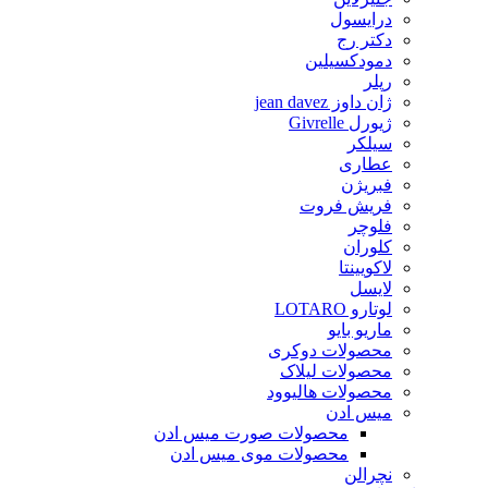
درایسول
دکتر رج
دمودکسیلین
رپلر
ژان داوز jean davez
ژیورل Givrelle
سیلکر
عطاری
فبریژن
فریش فروت
فلوچر
کلوران
لاکویینتا
لایسل
لوتارو LOTARO
ماریو بایو
محصولات دوکری
محصولات لیلاک
محصولات هالیوود
میس ادن
محصولات صورت میس ادن
محصولات موی میس ادن
نچرالن