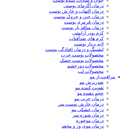
جوان و شاداب کننده پوست
درمان اگزمای پوستی
درمان التهاب و خارش پوست
درمان چین و چروک پوست
درمان قرمزی پوست
درمان منافذ باز پوست
کرم پودر آرایشی
کرم های ضدآفتاب
لایه بردار پوست
لیفتینگ و درمان افتادگی پوست
محصولات پوست چرب
محصولات پوست خشک
محصولات دورچشم
محصولات لب
مراقبت از مو
ضدریزش مو
تقویت کننده مو
حجم دهنده مو
درمان چربی مو
درمان خارش پوست سر
درمان خشکی مو
درمان شوره سر
درمان موخوره
درمان موی وز و مجعد