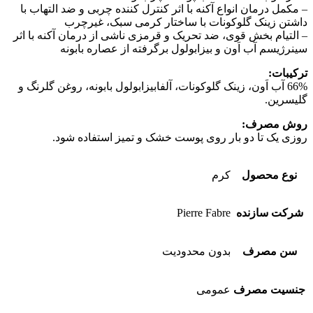
– مکمل درمان انواع آکنه با اثر کنترل کننده چربی و ضد التهاب با
داشتن زینک گلوکونات با ساختار کرمی سبک، غیرچرب
– التیام بخش قوی، ضد تحریک و قرمزی ناشی از درمان آکنه با اثر
سینرژیسم آب اَون و بیزابولول برگرفته از عصاره بابونه
ترکیبات:
66% آب اَون، زینک گلوکونات، آلفابیزابولول بابونه، روغن گلرنگ و
گلیسرین.
روش مصرف:
روزی یک تا دو بار روی پوست خشک و تمیز استفاده شود.
نوع محصول
کرم
شرکت سازنده
Pierre Fabre
سن مصرف
بدون محدودیت
جنسیت مصرف
عمومی