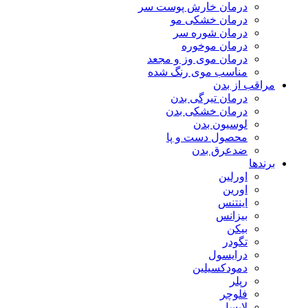
درمان خارش پوست سر
درمان خشکی مو
درمان شوره سر
درمان موخوره
درمان موی وز و مجعد
مناسب موی رنگ شده
مراقب از بدن
درمان تیرگی بدن
درمان خشکی بدن
لوسیون بدن
محصول دست و پا
ضدعرق بدن
برندها
اورلین
اورین
اینتنس
بیزانس
بیکن
تگودر
درایسول
دمودکسیلین
رپلر
فلوچر
لایسل