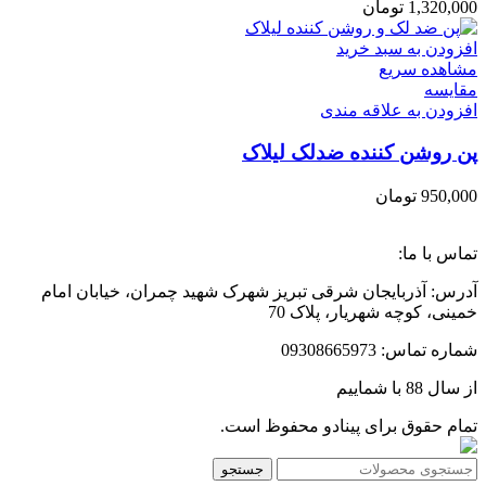
1,320,000
تومان
افزودن به سبد خرید
مشاهده سریع
مقایسه
افزودن به علاقه مندی
پن روشن کننده ضدلک لیلاک
950,000
تومان
تماس با ما:
آدرس: آذربایجان شرقی تبریز شهرک شهید چمران، خیابان امام
خمینی، کوچه شهریار، پلاک 70
شماره تماس: 09308665973
از سال 88 با شماییم
تمام حقوق برای پینادو محفوظ است.
جستجو