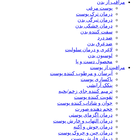
مراقب از بدن
پوست مرغی
درمان ترک پوست
درمان تیرگی بدن
درمان خشکی بدن
سفت کننده بدن
ضد درد
ضدعرق بدن
لاغری و درمان سلولیت
لوسیون بدن
محصول دست و پا
مراقبت از پوست
آبرسان و مرطوب کننده پوست
پاکسازی پوست
پنکک آرایشی
ترمیم کننده جای زخم/بخیه
تقویت کننده پوست
جوان و شاداب کننده پوست
حجم دهنده صورت
درمان اگزمای پوستی
درمان التهاب و خارش پوست
درمان جوش و آکنه
درمان چین و چروک پوست
درمان خارش پوست