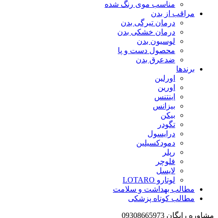
مناسب موی رنگ شده
مراقب از بدن
درمان تیرگی بدن
درمان خشکی بدن
لوسیون بدن
محصول دست و پا
ضدعرق بدن
برندها
اورلین
اورین
اینتنس
بیزانس
بیکن
تگودر
درایسول
دمودکسیلین
رپلر
فلوچر
لایسل
لوتارو LOTARO
مطالب بهداشت و سلامت
مطالب کوتاه پزشکی
مشاوره رایگان 09308665973