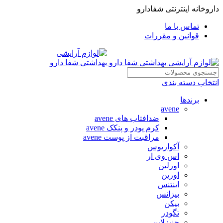
داروخانه اینترنتی شفادارو
تماس با ما
قوانین و مقررات
انتخاب دسته بندی
برندها
avene
ضدافتاب های avene
کرم پودر و پنکک avene
مراقبت از پوست avene
آکواریوس
اس وی ار
اورلین
اورین
اینتنس
بیزانس
بیکن
تگودر
جنیزلاین