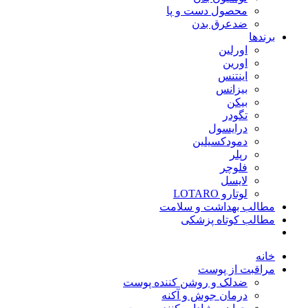
محصول دست و پا
ضدعرق بدن
برندها
اورلین
اورین
اینتنس
بیزانس
بیکن
تگودر
درایسول
دمودکسیلین
رپلر
فلوچر
لایسل
لوتارو LOTARO
مطالب بهداشت و سلامت
مطالب کوتاه پزشکی
خانه
مراقبت از پوست
ضدلک و روشن کننده پوست
درمان جوش و آکنه