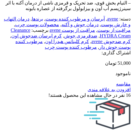
– التیام بخش قوی، ضد تحریک و قرمزی ناشی از درمان آکنه با اثر
سینرژیسم آب اَون و بیزابولول برگرفته از عصاره بابونه
دسته:
avene
,
آبرسان و مرطوب کننده پوست
,
برندها
,
درمان التهاب
و خارش پوست
,
درمان جوش و آکنه
,
محصولات پوست چرب
,
مراقبت از پوست
,
مراقبت از پوست avene
برچسب:
Cleanance
HYDRA Cream
,
ضدقرمزی جوش
,
کرم ابرسان ضدجوش اون
,
کرم ضدجوش avene
,
کرم کلینانس هیدرا اون
,
مرطوب کننده
پوست جوش دار
,
مرطوب کننده پوست چرب
اشتراک گذاری:
51,000
تومان
ناموجود
مقایسه
افزودن به علاقه مندی
16
نفر در حال مشاهده این محصول هستند!