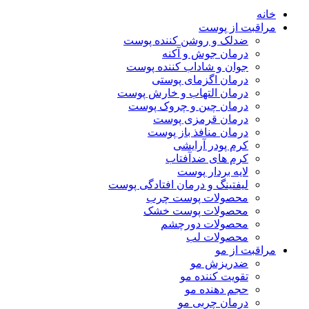
خانه
مراقبت از پوست
ضدلک و روشن کننده پوست
درمان جوش و آکنه
جوان و شاداب کننده پوست
درمان اگزمای پوستی
درمان التهاب و خارش پوست
درمان چین و چروک پوست
درمان قرمزی پوست
درمان منافذ باز پوست
کرم پودر آرایشی
کرم های ضدآفتاب
لایه بردار پوست
لیفتینگ و درمان افتادگی پوست
محصولات پوست چرب
محصولات پوست خشک
محصولات دورچشم
محصولات لب
مراقبت از مو
ضدریزش مو
تقویت کننده مو
حجم دهنده مو
درمان چربی مو