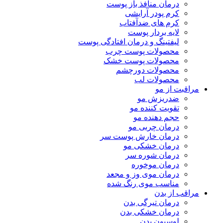
درمان منافذ باز پوست
کرم پودر آرایشی
کرم های ضدآفتاب
لایه بردار پوست
لیفتینگ و درمان افتادگی پوست
محصولات پوست چرب
محصولات پوست خشک
محصولات دورچشم
محصولات لب
مراقبت از مو
ضدریزش مو
تقویت کننده مو
حجم دهنده مو
درمان چربی مو
درمان خارش پوست سر
درمان خشکی مو
درمان شوره سر
درمان موخوره
درمان موی وز و مجعد
مناسب موی رنگ شده
مراقب از بدن
درمان تیرگی بدن
درمان خشکی بدن
لوسیون بدن