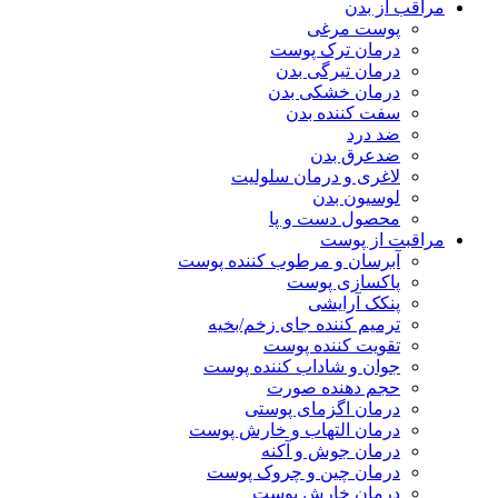
مراقب از بدن
پوست مرغی
درمان ترک پوست
درمان تیرگی بدن
درمان خشکی بدن
سفت کننده بدن
ضد درد
ضدعرق بدن
لاغری و درمان سلولیت
لوسیون بدن
محصول دست و پا
مراقبت از پوست
آبرسان و مرطوب کننده پوست
پاکسازی پوست
پنکک آرایشی
ترمیم کننده جای زخم/بخیه
تقویت کننده پوست
جوان و شاداب کننده پوست
حجم دهنده صورت
درمان اگزمای پوستی
درمان التهاب و خارش پوست
درمان جوش و آکنه
درمان چین و چروک پوست
درمان خارش پوست