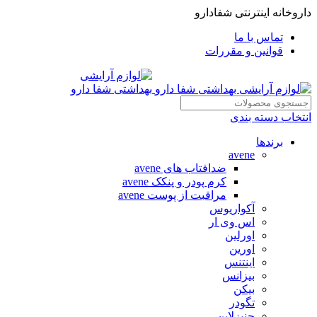
داروخانه اینترنتی شفادارو
تماس با ما
قوانین و مقررات
انتخاب دسته بندی
برندها
avene
ضدافتاب های avene
کرم پودر و پنکک avene
مراقبت از پوست avene
آکواریوس
اس وی ار
اورلین
اورین
اینتنس
بیزانس
بیکن
تگودر
جنیزلاین