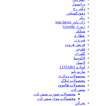
درایسول
دکتر رج
دمودکسیلین
رپلر
ژان داوز jean davez
ژیورل Givrelle
سیلکر
عطاری
فبریژن
فریش فروت
فلوچر
کلوران
لاکویینتا
لایسل
لوتارو LOTARO
ماریو بایو
محصولات دوکری
محصولات لیلاک
محصولات هالیوود
میس ادن
محصولات صورت میس ادن
محصولات موی میس ادن
نچرالن