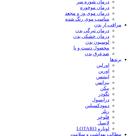
درمان شوره سر
درمان موخوره
درمان موی وز و مجعد
مناسب موی رنگ شده
مراقب از بدن
درمان تیرگی بدن
درمان خشکی بدن
لوسیون بدن
محصول دست و پا
ضدعرق بدن
برندها
اورلین
اورین
اینتنس
بیزانس
بیکن
تگودر
درایسول
دمودکسیلین
رپلر
فلوچر
لایسل
لوتارو LOTARO
مطالب بهداشت و سلامت