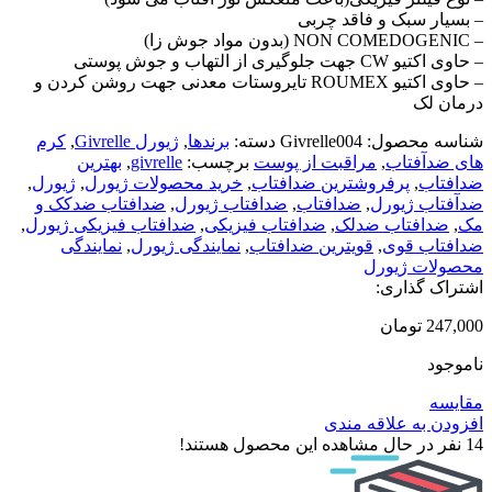
– بسیار سبک و فاقد چربی
– NON COMEDOGENIC (بدون مواد جوش زا)
– حاوی اکتیو CW جهت جلوگیری از التهاب و جوش پوستی
– حاوی اکتیو ROUMEX تایروستات معدنی جهت روشن کردن و
درمان لک
شناسه محصول:
Givrelle004
دسته:
برندها
,
ژیورل Givrelle
,
کرم
های ضدآفتاب
,
مراقبت از پوست
برچسب:
givrelle
,
بهترین
ضدافتاب
,
پرفروشترین ضدافتاب
,
خرید محصولات ژیورل
,
ژیورل
,
ضدآفتاب ژیورل
,
ضدافتاب
,
ضدافتاب ژیورل
,
ضدافتاب ضدکک و
مک
,
ضدافتاب ضدلک
,
ضدافتاب فیزیکی
,
ضدافتاب فیزیکی ژیورل
,
ضدافتاب قوی
,
قویترین ضدافتاب
,
نمایندگی ژیورل
,
نمایندگی
محصولات ژیورل
اشتراک گذاری:
247,000
تومان
ناموجود
مقایسه
افزودن به علاقه مندی
14
نفر در حال مشاهده این محصول هستند!