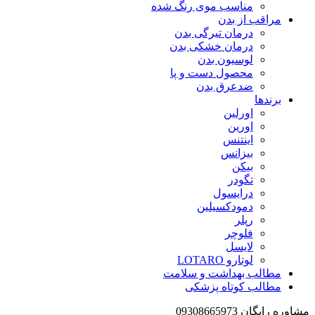
مناسب موی رنگ شده
مراقب از بدن
درمان تیرگی بدن
درمان خشکی بدن
لوسیون بدن
محصول دست و پا
ضدعرق بدن
برندها
اورلین
اورین
اینتنس
بیزانس
بیکن
تگودر
درایسول
دمودکسیلین
رپلر
فلوچر
لایسل
لوتارو LOTARO
مطالب بهداشت و سلامت
مطالب کوتاه پزشکی
مشاوره رایگان 09308665973