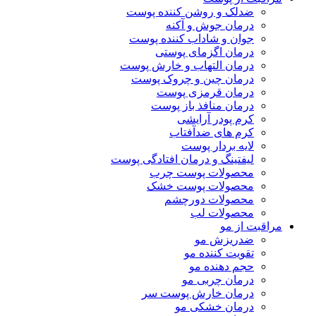
ضدلک و روشن کننده پوست
درمان جوش و آکنه
جوان و شاداب کننده پوست
درمان اگزمای پوستی
درمان التهاب و خارش پوست
درمان چین و چروک پوست
درمان قرمزی پوست
درمان منافذ باز پوست
کرم پودر آرایشی
کرم های ضدآفتاب
لایه بردار پوست
لیفتینگ و درمان افتادگی پوست
محصولات پوست چرب
محصولات پوست خشک
محصولات دورچشم
محصولات لب
مراقبت از مو
ضدریزش مو
تقویت کننده مو
حجم دهنده مو
درمان چربی مو
درمان خارش پوست سر
درمان خشکی مو