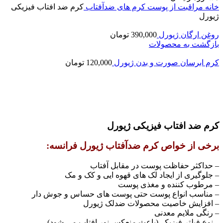
خانه
مراقبت از پوست
کرم های ضدآفتاب
کرم ضد افتاب فیزیکی
ژیورل
روغن ارگان ژیورل
390,000
تومان
بازگشت به محصولات
کرم ابرسان صورت و بدن ژیورل
120,000
تومان
اتمام موجودی
بزرگنمایی تصویر
کرم ضد افتاب فیزیکی ژیورل
برخی از خواص کرم ضدآفتاب ژیورل فرانسه
:
– حداکثر حفاظت پوست در مقابل آفتاب
– جلوگیری از ایجاد لک های قهوه ایی و کک و مک
– مرطوب کننده و مغذی پوست
– مناسب انواع پوست حتی پوست های حساس و جوش دار
– افزایش خاصیت محصولات ضدلک ژیورل
– رنگی ملایم معدنی
– نوع فیلتر فیزیکی(باعث منعکس نور افتاب می شود)