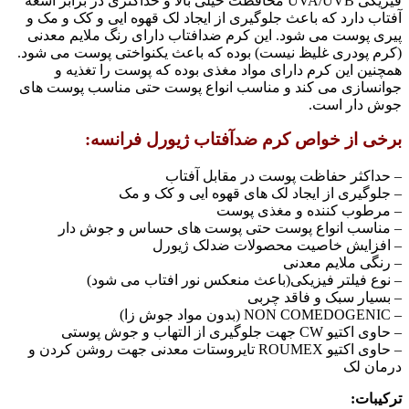
فیزیکی UVA/UVB محافظت خیلی بالا و حداکثری در برابر اشعه
آفتاب دارد که باعث جلوگیری از ایجاد لک قهوه ایی و کک و مک و
پیری پوست می شود. این کرم ضدافتاب دارای رنگ ملایم معدنی
(کرم پودری غلیظ نیست) بوده که باعث یکنواختی پوست می شود.
همچنین این کرم دارای مواد مغذی بوده که پوست را تغذیه و
جوانسازی می کند و مناسب انواع پوست حتی مناسب پوست های
جوش دار است.
برخی از خواص کرم ضدآفتاب ژیورل فرانسه
:
– حداکثر حفاظت پوست در مقابل آفتاب
– جلوگیری از ایجاد لک های قهوه ایی و کک و مک
– مرطوب کننده و مغذی پوست
– مناسب انواع پوست حتی پوست های حساس و جوش دار
– افزایش خاصیت محصولات ضدلک ژیورل
– رنگی ملایم معدنی
– نوع فیلتر فیزیکی(باعث منعکس نور افتاب می شود)
– بسیار سبک و فاقد چربی
– NON COMEDOGENIC (بدون مواد جوش زا)
– حاوی اکتیو CW جهت جلوگیری از التهاب و جوش پوستی
– حاوی اکتیو ROUMEX تایروستات معدنی جهت روشن کردن و
درمان لک
ترکیبات: