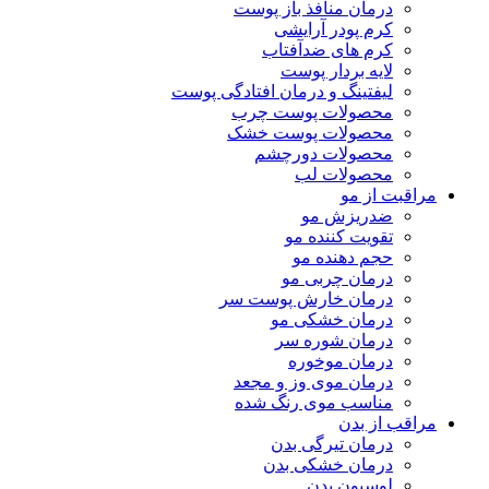
درمان منافذ باز پوست
کرم پودر آرایشی
کرم های ضدآفتاب
لایه بردار پوست
لیفتینگ و درمان افتادگی پوست
محصولات پوست چرب
محصولات پوست خشک
محصولات دورچشم
محصولات لب
مراقبت از مو
ضدریزش مو
تقویت کننده مو
حجم دهنده مو
درمان چربی مو
درمان خارش پوست سر
درمان خشکی مو
درمان شوره سر
درمان موخوره
درمان موی وز و مجعد
مناسب موی رنگ شده
مراقب از بدن
درمان تیرگی بدن
درمان خشکی بدن
لوسیون بدن