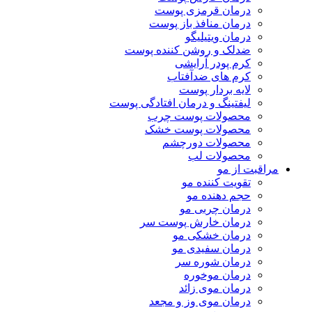
درمان قرمزی پوست
درمان منافذ باز پوست
درمان ویتیلیگو
ضدلک و روشن کننده پوست
کرم پودر آرایشی
کرم های ضدآفتاب
لایه بردار پوست
لیفتینگ و درمان افتادگی پوست
محصولات پوست چرب
محصولات پوست خشک
محصولات دورچشم
محصولات لب
مراقبت از مو
تقویت کننده مو
حجم دهنده مو
درمان چربی مو
درمان خارش پوست سر
درمان خشکی مو
درمان سفیدی مو
درمان شوره سر
درمان موخوره
درمان موی زائد
درمان موی وز و مجعد