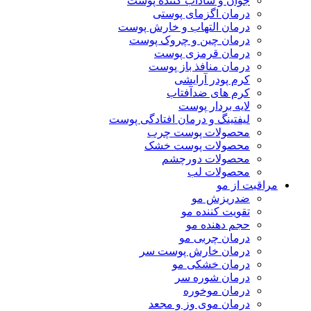
جوان و شاداب کننده پوست
درمان اگزمای پوستی
درمان التهاب و خارش پوست
درمان چین و چروک پوست
درمان قرمزی پوست
درمان منافذ باز پوست
کرم پودر آرایشی
کرم های ضدآفتاب
لایه بردار پوست
لیفتینگ و درمان افتادگی پوست
محصولات پوست چرب
محصولات پوست خشک
محصولات دورچشم
محصولات لب
مراقبت از مو
ضدریزش مو
تقویت کننده مو
حجم دهنده مو
درمان چربی مو
درمان خارش پوست سر
درمان خشکی مو
درمان شوره سر
درمان موخوره
درمان موی وز و مجعد