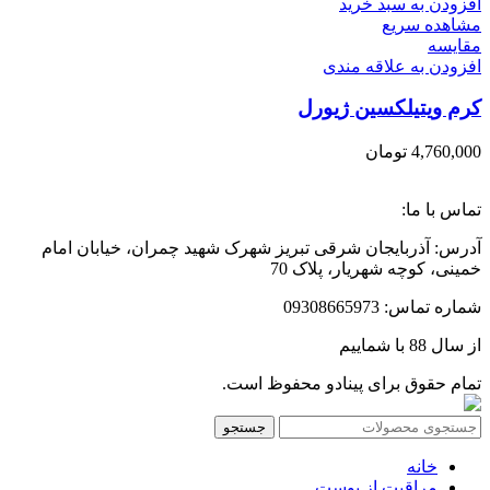
افزودن به سبد خرید
مشاهده سریع
مقایسه
افزودن به علاقه مندی
کرم ویتیلکسین ژیورل
4,760,000
تومان
تماس با ما:
آدرس: آذربایجان شرقی تبریز شهرک شهید چمران، خیابان امام
خمینی، کوچه شهریار، پلاک 70
شماره تماس: 09308665973
از سال 88 با شماییم
تمام حقوق برای پینادو محفوظ است.
جستجو
خانه
مراقبت از پوست