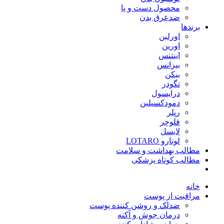
محصول دست و پا
ضدعرق بدن
برندها
اورلین
اورین
اینتنس
بیزانس
بیکن
تگودر
درایسول
دمودکسیلین
رپلر
فلوچر
لایسل
لوتارو LOTARO
مطالب بهداشت و سلامت
مطالب کوتاه پزشکی
خانه
مراقبت از پوست
ضدلک و روشن کننده پوست
درمان جوش و آکنه