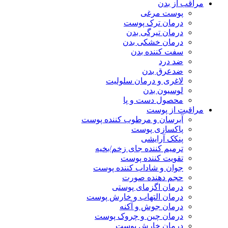
مراقب از بدن
پوست مرغی
درمان ترک پوست
درمان تیرگی بدن
درمان خشکی بدن
سفت کننده بدن
ضد درد
ضدعرق بدن
لاغری و درمان سلولیت
لوسیون بدن
محصول دست و پا
مراقبت از پوست
آبرسان و مرطوب کننده پوست
پاکسازی پوست
پنکک آرایشی
ترمیم کننده جای زخم/بخیه
تقویت کننده پوست
جوان و شاداب کننده پوست
حجم دهنده صورت
درمان اگزمای پوستی
درمان التهاب و خارش پوست
درمان جوش و آکنه
درمان چین و چروک پوست
درمان خارش پوست