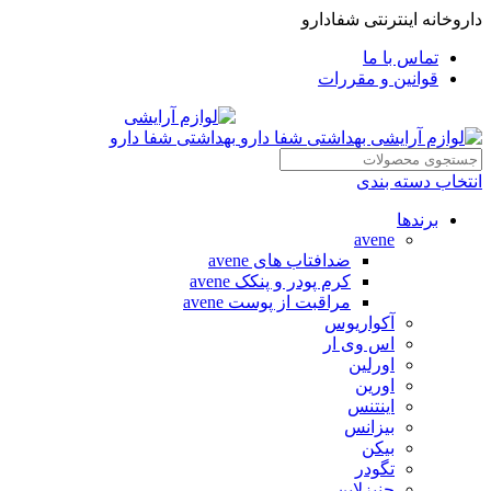
داروخانه اینترنتی شفادارو
تماس با ما
قوانین و مقررات
انتخاب دسته بندی
برندها
avene
ضدافتاب های avene
کرم پودر و پنکک avene
مراقبت از پوست avene
آکواریوس
اس وی ار
اورلین
اورین
اینتنس
بیزانس
بیکن
تگودر
جنیزلاین