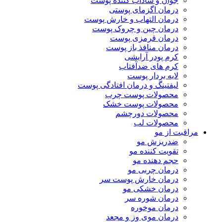
جوان و شاداب کننده پوست
درمان اگزمای پوستی
درمان التهاب و خارش پوست
درمان چین و چروک پوست
درمان قرمزی پوست
درمان منافذ باز پوست
کرم پودر آرایشی
کرم های ضدآفتاب
لایه بردار پوست
لیفتینگ و درمان افتادگی پوست
محصولات پوست چرب
محصولات پوست خشک
محصولات دورچشم
محصولات لب
مراقبت از مو
ضدریزش مو
تقویت کننده مو
حجم دهنده مو
درمان چربی مو
درمان خارش پوست سر
درمان خشکی مو
درمان شوره سر
درمان موخوره
درمان موی وز و مجعد