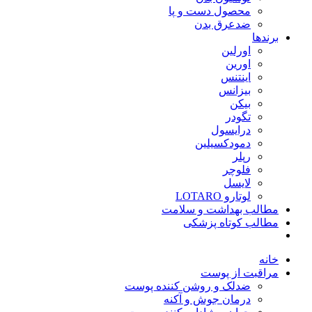
محصول دست و پا
ضدعرق بدن
برندها
اورلین
اورین
اینتنس
بیزانس
بیکن
تگودر
درایسول
دمودکسیلین
رپلر
فلوچر
لایسل
لوتارو LOTARO
مطالب بهداشت و سلامت
مطالب کوتاه پزشکی
خانه
مراقبت از پوست
ضدلک و روشن کننده پوست
درمان جوش و آکنه