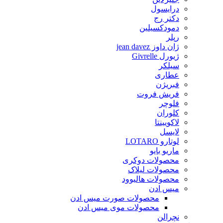
درایسول
دکتر رج
دمودکسیلین
رپلر
ژان داوز jean davez
ژیورل Givrelle
سیلکر
عطاری
فبریژن
فریش فروت
فلوچر
کلوران
لاکویینتا
لایسل
لوتارو LOTARO
ماریو بایو
محصولات دوکری
محصولات لیلاک
محصولات هالیوود
میس ادن
محصولات صورت میس ادن
محصولات موی میس ادن
نچرالن