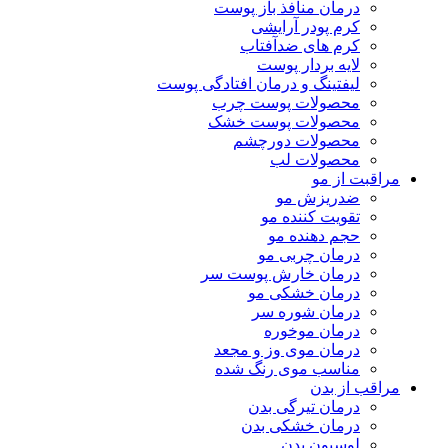
درمان منافذ باز پوست
کرم پودر آرایشی
کرم های ضدآفتاب
لایه بردار پوست
لیفتینگ و درمان افتادگی پوست
محصولات پوست چرب
محصولات پوست خشک
محصولات دورچشم
محصولات لب
مراقبت از مو
ضدریزش مو
تقویت کننده مو
حجم دهنده مو
درمان چربی مو
درمان خارش پوست سر
درمان خشکی مو
درمان شوره سر
درمان موخوره
درمان موی وز و مجعد
مناسب موی رنگ شده
مراقب از بدن
درمان تیرگی بدن
درمان خشکی بدن
لوسیون بدن