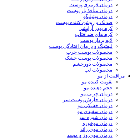
درمان قرمزی پوست
درمان منافذ باز پوست
درمان ویتیلیگو
ضدلک و روشن کننده پوست
کرم پودر آرایشی
کرم های ضدآفتاب
لایه بردار پوست
لیفتینگ و درمان افتادگی پوست
محصولات پوست چرب
محصولات پوست خشک
محصولات دورچشم
محصولات لب
مراقبت از مو
تقویت کننده مو
حجم دهنده مو
درمان چربی مو
درمان خارش پوست سر
درمان خشکی مو
درمان سفیدی مو
درمان شوره سر
درمان موخوره
درمان موی زائد
درمان موی وز و مجعد