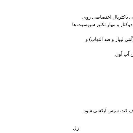
G با عملکرد سه گانه آنتی باکتریال اختصاصی روی
اب و کنترل چربی (به واسطه مهار آنزیم 5- آلفا ردوکتاز و مهار تکثیر سبوسیت ها
تی لیپاز و ضد التهاب) و
 آب اَون
ف کند، سپس آبکشی شود.
ژل