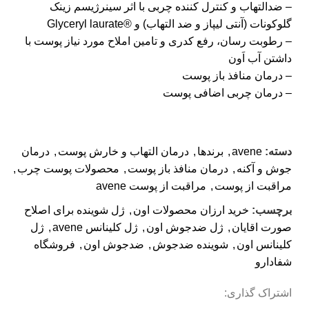
– ضدالتهاب و کنترل کننده چربی با اثر سینرژیسم زینک
گلوکونات (آنتی لیپاز و ضد التهاب) و ®Glyceryl laurate
– رطوبت رسان، رفع کدری و تامین املاح مورد نیاز پوست با
داشتن آب اَون
– درمان منافذ باز پوست
– درمان چربی اضافی پوست
دسته:
avene
,
برندها
,
درمان التهاب و خارش پوست
,
درمان
جوش و آکنه
,
درمان منافذ باز پوست
,
محصولات پوست چرب
,
مراقبت از پوست
,
مراقبت از پوست avene
برچسب:
خرید ارزان محصولات اون
,
ژل شوینده برای اصلاح
صورت اقایان
,
ژل ضدجوش اون
,
ژل کلینانس avene
,
ژل
کلینانس اون
,
شوینده ضدجوش
,
ضدجوش اون
,
فروشگاه
شفادارو
اشتراک گذاری: