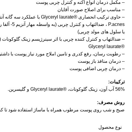
– مکمل درمان انواع آکنه و کنترل چربی پوست
– مناسب برای اصلاح صورت آقایان
– حاوی ترکیب انحصاری ®lyceryl laurate
P.acnes ، ضدالته
یا سلول های مولد چربی)
– ضدالتهاب و کنترل کننده چربی با اثر سینرژیسم زینک گلوکونات (آن
®Glyceryl laurate
– رطوبت رسان، رفع کدری و تامین املاح مورد نیاز پوست با داشتن
– درمان منافذ باز پوست
– درمان چربی اضافی پوست
ترکیبات:
56% آب اَون، زینک گلوکونات، ®Glyceryl laurate و گلیسرین.
روش مصرف:
صبح و شب روی پوست مرطوب همراه با ماساژ استفاده شود تا ک
نوع محصول