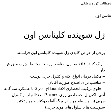
مطالب کوتاه پزشکی
مشاوره رایگان 09308665973
ینانس اون
ژل شوینده کلینانس اون
برخی از خواص کلیدی ژل شوینده کلینانس اون فرانسه:
– پاک کننده فاقد صابون، مناسب پوست مختلط، چرب و جوش
دار
– مکمل درمان انواع آکنه و کنترل چربی پوست
– مناسب برای اصلاح صورت آقایان
– حاوی ترکیب انحصاری ®Glyceryl laurate با عملکرد سه گانه
آنتی باکتریال اختصاصی روی P.acnes ، ضدالتهاب و کنترل
چربی (به واسطه مهار آنزیم 5- آلفا ردوکتاز و مهار تکثیر
سبوسیت ها یا سلول های مولد چربی)