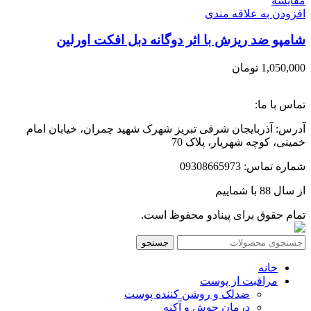
مقایسه
افزودن به علاقه مندی
شامپو ضد ریزش با اثر دوگانه دبل افکت اورلین
1,050,000
تومان
تماس با ما:
آدرس: آذربایجان شرقی تبریز شهرک شهید چمران، خیابان امام
خمینی، کوچه شهریار، پلاک 70
شماره تماس: 09308665973
از سال 88 با شماییم
تمام حقوق برای پینادو محفوظ است.
جستجو
خانه
مراقبت از پوست
ضدلک و روشن کننده پوست
درمان جوش و آکنه