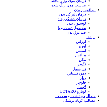
درمان موی وز و مجعد
مناسب موی رنگ شده
مراقب از بدن
درمان تیرگی بدن
درمان خشکی بدن
لوسیون بدن
محصول دست و پا
ضدعرق بدن
برندها
اورلین
اورین
اینتنس
بیزانس
بیکن
تگودر
درایسول
دمودکسیلین
رپلر
فلوچر
لایسل
لوتارو LOTARO
مطالب بهداشت و سلامت
مطالب کوتاه پزشکی