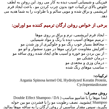
فیزیکی و شیمیایی آسیب دیده به کار می رود. این روغن به لطف
خلوص بالای ترکیبات خود بدون چرب کردن مو ، باعث ایجاد فرم
ابریشمی و براق شده و مویی سالم و با طراوت را به شما هدیه می
دهد.
برخی از خواص روغن ارگان ترمیم کننده مو اورلین:
– ایجاد فرم ابریشمی، نرم و براق بر روی موها
– ترمیم موهای آسیب دیده با رنگ و مواد شیمیایی
– محافظ بسیار خوب رنگ مو و جلوگیری از وز شدن مو
– افزایش مقاومت حرارتی موها در مورد سشوار و اتو مو
– از بین بردن مو خوره و آسیب های ایجاد شده روی ساقه مو
– درمان خشکی مو
– درمان وزی و مجعدی مو
– مناسب موهای رنگ شده
ترکیبات:
Argania Spinosa kernel Oil, Hydrolyzed Keratin Protein,
Cyclopentasiloxane
روش مصرف:
ابتدا موها را با شامپو مناسب ( Double Effect Shampoo / DA
Shampoo )بشویید. نصف رطوبت مو را با فشردن مو بین حوله
بگیرید، سپس مقدار مناسبی از روغن آرگان را به ساقه موها بمالید.