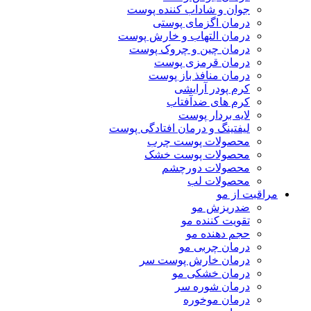
جوان و شاداب کننده پوست
درمان اگزمای پوستی
درمان التهاب و خارش پوست
درمان چین و چروک پوست
درمان قرمزی پوست
درمان منافذ باز پوست
کرم پودر آرایشی
کرم های ضدآفتاب
لایه بردار پوست
لیفتینگ و درمان افتادگی پوست
محصولات پوست چرب
محصولات پوست خشک
محصولات دورچشم
محصولات لب
مراقبت از مو
ضدریزش مو
تقویت کننده مو
حجم دهنده مو
درمان چربی مو
درمان خارش پوست سر
درمان خشکی مو
درمان شوره سر
درمان موخوره