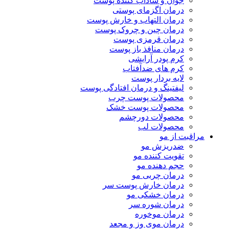
جوان و شاداب کننده پوست
درمان اگزمای پوستی
درمان التهاب و خارش پوست
درمان چین و چروک پوست
درمان قرمزی پوست
درمان منافذ باز پوست
کرم پودر آرایشی
کرم های ضدآفتاب
لایه بردار پوست
لیفتینگ و درمان افتادگی پوست
محصولات پوست چرب
محصولات پوست خشک
محصولات دورچشم
محصولات لب
مراقبت از مو
ضدریزش مو
تقویت کننده مو
حجم دهنده مو
درمان چربی مو
درمان خارش پوست سر
درمان خشکی مو
درمان شوره سر
درمان موخوره
درمان موی وز و مجعد