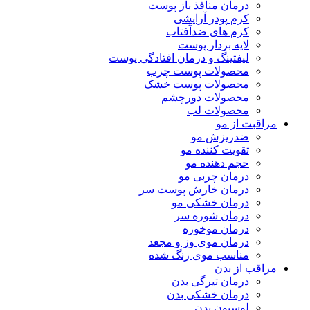
درمان منافذ باز پوست
کرم پودر آرایشی
کرم های ضدآفتاب
لایه بردار پوست
لیفتینگ و درمان افتادگی پوست
محصولات پوست چرب
محصولات پوست خشک
محصولات دورچشم
محصولات لب
مراقبت از مو
ضدریزش مو
تقویت کننده مو
حجم دهنده مو
درمان چربی مو
درمان خارش پوست سر
درمان خشکی مو
درمان شوره سر
درمان موخوره
درمان موی وز و مجعد
مناسب موی رنگ شده
مراقب از بدن
درمان تیرگی بدن
درمان خشکی بدن
لوسیون بدن