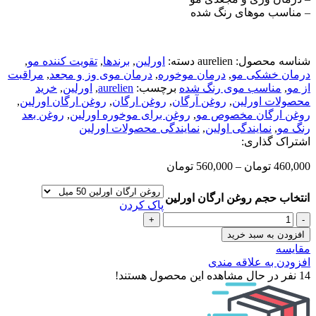
– مناسب موهای رنگ شده
شناسه محصول:
aurelien
دسته:
اورلین
,
برندها
,
تقویت کننده مو
,
درمان خشکی مو
,
درمان موخوره
,
درمان موی وز و مجعد
,
مراقبت
از مو
,
مناسب موی رنگ شده
برچسب:
aurelien
,
اورلین
,
خرید
محصولات اورلین
,
روغن آرگان
,
روغن ارگان
,
روغن ارگان اورلین
,
روغن ارگان مخصوص مو
,
روغن برای موخوره اورلین
,
روغن بعد
رنگ مو
,
نمایندگی اولین
,
نمایندگی محصولات اورلین
اشتراک گذاری:
460,000
تومان
–
560,000
تومان
انتخاب حجم روغن ارگان اورلین
پاک کردن
روغن
آرگان
افزودن به سبد خرید
ترمیم
مقایسه
کننده
افزودن به علاقه مندی
مو
14
نفر در حال مشاهده این محصول هستند!
اورلین
عدد