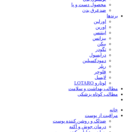
محصول دست و پا
ضدعرق بدن
برندها
اورلین
اورین
اینتنس
بیزانس
بیکن
تگودر
درایسول
دمودکسیلین
رپلر
فلوچر
لایسل
لوتارو LOTARO
مطالب بهداشت و سلامت
مطالب کوتاه پزشکی
خانه
مراقبت از پوست
ضدلک و روشن کننده پوست
درمان جوش و آکنه