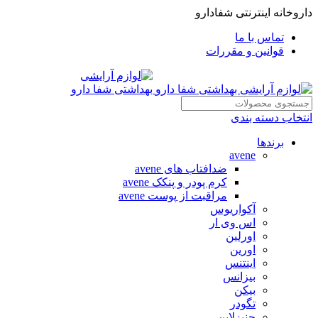
داروخانه اینترنتی شفادارو
تماس با ما
قوانین و مقررات
انتخاب دسته بندی
برندها
avene
ضدافتاب های avene
کرم پودر و پنکک avene
مراقبت از پوست avene
آکواریوس
اس وی ار
اورلین
اورین
اینتنس
بیزانس
بیکن
تگودر
جنیزلاین