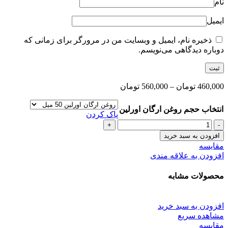
نام
ایمیل
ذخیره نام، ایمیل و وبسایت من در مرورگر برای زمانی که
دوباره دیدگاهی می‌نویسم.
460,000
تومان
–
560,000
تومان
انتخاب حجم روغن ارگان اورلین
پاک کردن
روغن
آرگان
افزودن به سبد خرید
ترمیم
مقایسه
کننده
افزودن به علاقه مندی
مو
اورلین
محصولات مشابه
عدد
افزودن به سبد خرید
مشاهده سریع
مقایسه