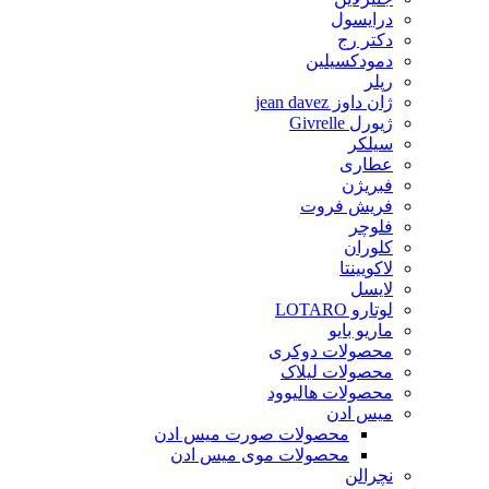
درایسول
دکتر رج
دمودکسیلین
رپلر
ژان داوز jean davez
ژیورل Givrelle
سیلکر
عطاری
فبریژن
فریش فروت
فلوچر
کلوران
لاکویینتا
لایسل
لوتارو LOTARO
ماریو بایو
محصولات دوکری
محصولات لیلاک
محصولات هالیوود
میس ادن
محصولات صورت میس ادن
محصولات موی میس ادن
نچرالن