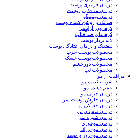
درمان قرمزی پوست
درمان منافذ باز پوست
درمان ویتیلیگو
ضدلک و روشن کننده پوست
کرم پودر آرایشی
کرم های ضدآفتاب
لایه بردار پوست
لیفتینگ و درمان افتادگی پوست
محصولات پوست چرب
محصولات پوست خشک
محصولات دورچشم
محصولات لب
مراقبت از مو
تقویت کننده مو
حجم دهنده مو
درمان چربی مو
درمان خارش پوست سر
درمان خشکی مو
درمان سفیدی مو
درمان شوره سر
درمان موخوره
درمان موی زائد
درمان موی وز و مجعد