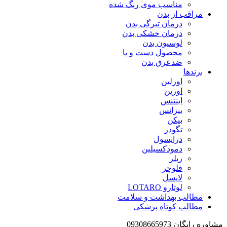
مناسب موی رنگ شده
مراقب از بدن
درمان تیرگی بدن
درمان خشکی بدن
لوسیون بدن
محصول دست و پا
ضدعرق بدن
برندها
اورلین
اورین
اینتنس
بیزانس
بیکن
تگودر
درایسول
دمودکسیلین
رپلر
فلوچر
لایسل
لوتارو LOTARO
مطالب بهداشت و سلامت
مطالب کوتاه پزشکی
مشاوره رایگان 09308665973