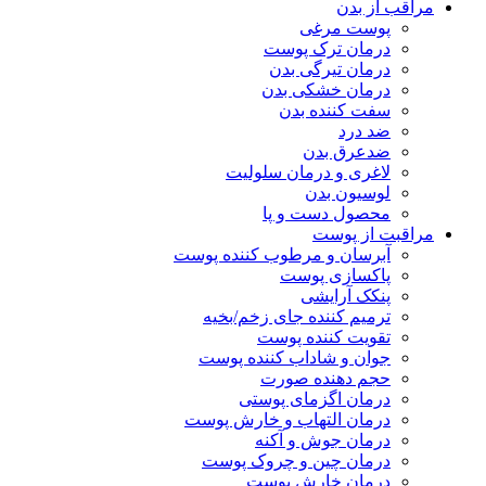
مراقب از بدن
پوست مرغی
درمان ترک پوست
درمان تیرگی بدن
درمان خشکی بدن
سفت کننده بدن
ضد درد
ضدعرق بدن
لاغری و درمان سلولیت
لوسیون بدن
محصول دست و پا
مراقبت از پوست
آبرسان و مرطوب کننده پوست
پاکسازی پوست
پنکک آرایشی
ترمیم کننده جای زخم/بخیه
تقویت کننده پوست
جوان و شاداب کننده پوست
حجم دهنده صورت
درمان اگزمای پوستی
درمان التهاب و خارش پوست
درمان جوش و آکنه
درمان چین و چروک پوست
درمان خارش پوست