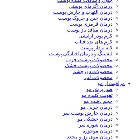
جوان و شاداب کننده پوست
درمان اگزمای پوستی
درمان التهاب و خارش پوست
درمان چین و چروک پوست
درمان قرمزی پوست
درمان منافذ باز پوست
کرم پودر آرایشی
کرم های ضدآفتاب
لایه بردار پوست
لیفتینگ و درمان افتادگی پوست
محصولات پوست چرب
محصولات پوست خشک
محصولات دورچشم
محصولات لب
مراقبت از مو
ضدریزش مو
تقویت کننده مو
حجم دهنده مو
درمان چربی مو
درمان خارش پوست سر
درمان خشکی مو
درمان شوره سر
درمان موخوره
درمان موی وز و مجعد