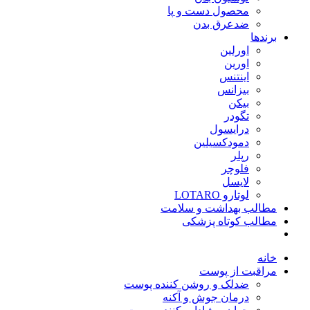
محصول دست و پا
ضدعرق بدن
برندها
اورلین
اورین
اینتنس
بیزانس
بیکن
تگودر
درایسول
دمودکسیلین
رپلر
فلوچر
لایسل
لوتارو LOTARO
مطالب بهداشت و سلامت
مطالب کوتاه پزشکی
خانه
مراقبت از پوست
ضدلک و روشن کننده پوست
درمان جوش و آکنه