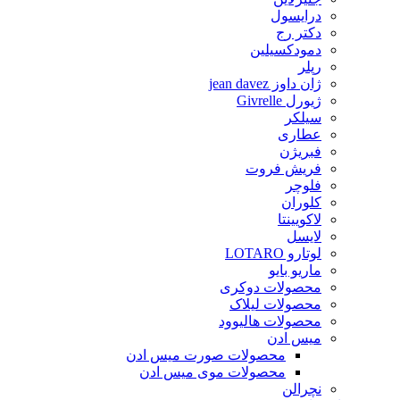
درایسول
دکتر رج
دمودکسیلین
رپلر
ژان داوز jean davez
ژیورل Givrelle
سیلکر
عطاری
فبریژن
فریش فروت
فلوچر
کلوران
لاکویینتا
لایسل
لوتارو LOTARO
ماریو بایو
محصولات دوکری
محصولات لیلاک
محصولات هالیوود
میس ادن
محصولات صورت میس ادن
محصولات موی میس ادن
نچرالن