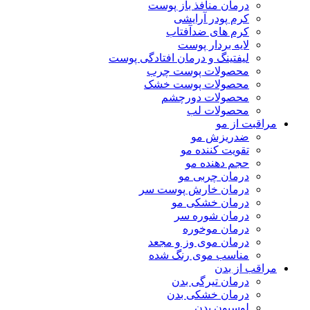
درمان منافذ باز پوست
کرم پودر آرایشی
کرم های ضدآفتاب
لایه بردار پوست
لیفتینگ و درمان افتادگی پوست
محصولات پوست چرب
محصولات پوست خشک
محصولات دورچشم
محصولات لب
مراقبت از مو
ضدریزش مو
تقویت کننده مو
حجم دهنده مو
درمان چربی مو
درمان خارش پوست سر
درمان خشکی مو
درمان شوره سر
درمان موخوره
درمان موی وز و مجعد
مناسب موی رنگ شده
مراقب از بدن
درمان تیرگی بدن
درمان خشکی بدن
لوسیون بدن