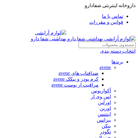
داروخانه اینترنتی شفادارو
تماس با ما
قوانین و مقررات
انتخاب دسته بندی
برندها
avene
ضدافتاب های avene
کرم پودر و پنکک avene
مراقبت از پوست avene
آکواریوس
اس وی ار
اورلین
اورین
اینتنس
بیزانس
بیکن
تگودر
جنیزلاین