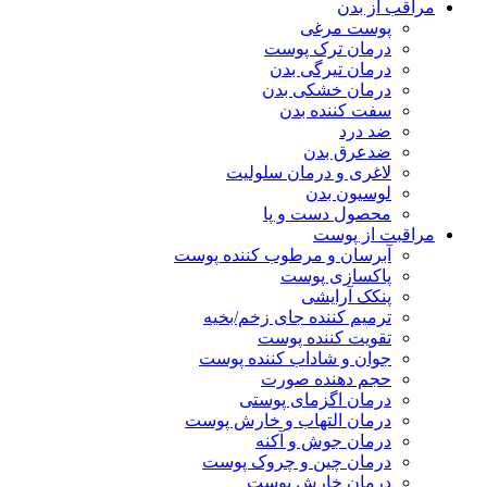
مراقب از بدن
پوست مرغی
درمان ترک پوست
درمان تیرگی بدن
درمان خشکی بدن
سفت کننده بدن
ضد درد
ضدعرق بدن
لاغری و درمان سلولیت
لوسیون بدن
محصول دست و پا
مراقبت از پوست
آبرسان و مرطوب کننده پوست
پاکسازی پوست
پنکک آرایشی
ترمیم کننده جای زخم/بخیه
تقویت کننده پوست
جوان و شاداب کننده پوست
حجم دهنده صورت
درمان اگزمای پوستی
درمان التهاب و خارش پوست
درمان جوش و آکنه
درمان چین و چروک پوست
درمان خارش پوست