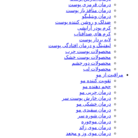
درمان قرمزی پوست
درمان منافذ باز پوست
درمان ویتیلیگو
ضدلک و روشن کننده پوست
کرم پودر آرایشی
کرم های ضدآفتاب
لایه بردار پوست
لیفتینگ و درمان افتادگی پوست
محصولات پوست چرب
محصولات پوست خشک
محصولات دورچشم
محصولات لب
مراقبت از مو
تقویت کننده مو
حجم دهنده مو
درمان چربی مو
درمان خارش پوست سر
درمان خشکی مو
درمان سفیدی مو
درمان شوره سر
درمان موخوره
درمان موی زائد
درمان موی وز و مجعد