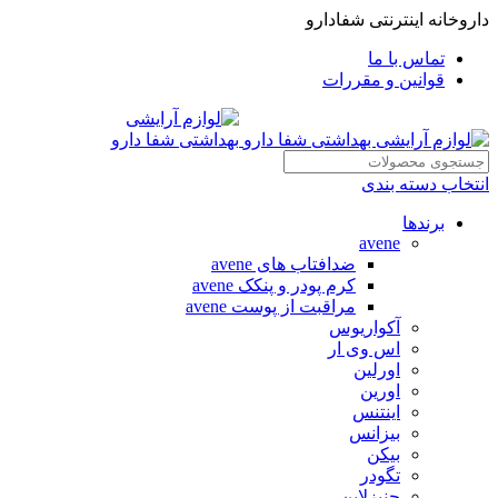
داروخانه اینترنتی شفادارو
تماس با ما
قوانین و مقررات
انتخاب دسته بندی
برندها
avene
ضدافتاب های avene
کرم پودر و پنکک avene
مراقبت از پوست avene
آکواریوس
اس وی ار
اورلین
اورین
اینتنس
بیزانس
بیکن
تگودر
جنیزلاین