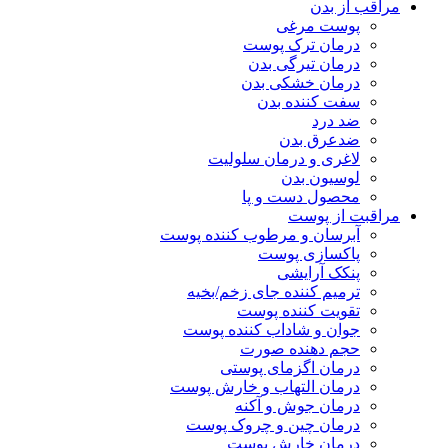
مراقب از بدن
پوست مرغی
درمان ترک پوست
درمان تیرگی بدن
درمان خشکی بدن
سفت کننده بدن
ضد درد
ضدعرق بدن
لاغری و درمان سلولیت
لوسیون بدن
محصول دست و پا
مراقبت از پوست
آبرسان و مرطوب کننده پوست
پاکسازی پوست
پنکک آرایشی
ترمیم کننده جای زخم/بخیه
تقویت کننده پوست
جوان و شاداب کننده پوست
حجم دهنده صورت
درمان اگزمای پوستی
درمان التهاب و خارش پوست
درمان جوش و آکنه
درمان چین و چروک پوست
درمان خارش پوست