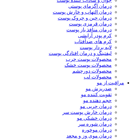
جوان و شاداب کننده پوست
درمان اگزمای پوستی
درمان التهاب و خارش پوست
درمان چین و چروک پوست
درمان قرمزی پوست
درمان منافذ باز پوست
کرم پودر آرایشی
کرم های ضدآفتاب
لایه بردار پوست
لیفتینگ و درمان افتادگی پوست
محصولات پوست چرب
محصولات پوست خشک
محصولات دورچشم
محصولات لب
مراقبت از مو
ضدریزش مو
تقویت کننده مو
حجم دهنده مو
درمان چربی مو
درمان خارش پوست سر
درمان خشکی مو
درمان شوره سر
درمان موخوره
درمان موی وز و مجعد