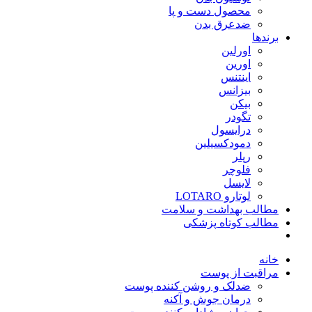
محصول دست و پا
ضدعرق بدن
برندها
اورلین
اورین
اینتنس
بیزانس
بیکن
تگودر
درایسول
دمودکسیلین
رپلر
فلوچر
لایسل
لوتارو LOTARO
مطالب بهداشت و سلامت
مطالب کوتاه پزشکی
خانه
مراقبت از پوست
ضدلک و روشن کننده پوست
درمان جوش و آکنه