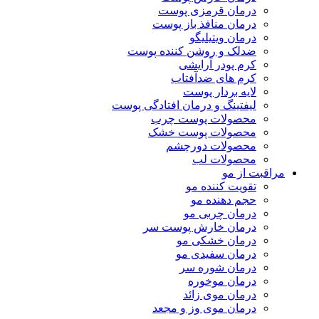
درمان قرمزی پوست
درمان منافذ باز پوست
درمان ویتیلیگو
ضدلک و روشن کننده پوست
کرم پودر آرایشی
کرم های ضدآفتاب
لایه بردار پوست
لیفتینگ و درمان افتادگی پوست
محصولات پوست چرب
محصولات پوست خشک
محصولات دورچشم
محصولات لب
مراقبت از مو
تقویت کننده مو
حجم دهنده مو
درمان چربی مو
درمان خارش پوست سر
درمان خشکی مو
درمان سفیدی مو
درمان شوره سر
درمان موخوره
درمان موی زائد
درمان موی وز و مجعد