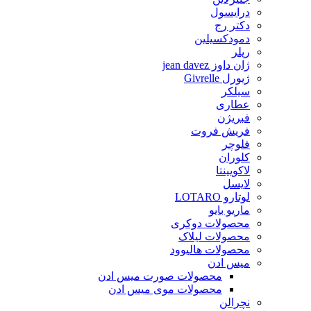
درایسول
دکتر رج
دمودکسیلین
رپلر
ژان داوز jean davez
ژیورل Givrelle
سیلکر
عطاری
فبریژن
فریش فروت
فلوچر
کلوران
لاکویینتا
لایسل
لوتارو LOTARO
ماریو بایو
محصولات دوکری
محصولات لیلاک
محصولات هالیوود
میس ادن
محصولات صورت میس ادن
محصولات موی میس ادن
نچرالن