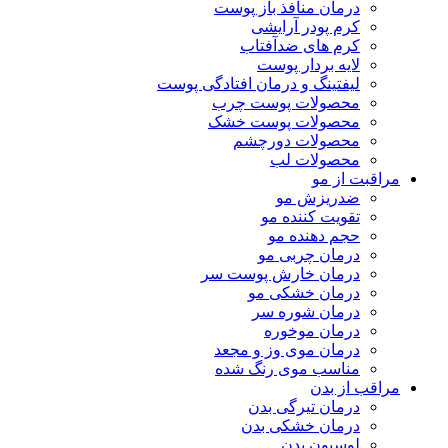
درمان منافذ باز پوست
کرم پودر آرایشی
کرم های ضدآفتاب
لایه بردار پوست
لیفتینگ و درمان افتادگی پوست
محصولات پوست چرب
محصولات پوست خشک
محصولات دورچشم
محصولات لب
مراقبت از مو
ضدریزش مو
تقویت کننده مو
حجم دهنده مو
درمان چربی مو
درمان خارش پوست سر
درمان خشکی مو
درمان شوره سر
درمان موخوره
درمان موی وز و مجعد
مناسب موی رنگ شده
مراقب از بدن
درمان تیرگی بدن
درمان خشکی بدن
لوسیون بدن