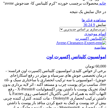
خانه
محصولات برچسب خورده “کرم کلینانس کا- ضدجوش avene”
در حال نمایش یک نتیجه
مشاهده فیلترها
نمایش
9
24
36
اتمام موجودی
مقایسه
امولسیون کلینانس اِکسپرت اون
60,000
تومان
برخی از خواص کلیدی امولسیون کلینانس اِکسپرت اون فرانسه: -
درمان تخصصی جوش های سرسیاه و موثر در رفع اسکار(جای
جوش) - امولسیونی با سه ترکیب انحصاری با ساختاری سبک و oil-
free، مناسب برای پوست چرب و مستعد آکنه - اثر لایه برداری بدون
ایجاد تحریک پوست با داشتن پودر اکِسفولیانت ®X-Pressin - رفع
التهاب آکنه به همراه اثر آنتی باکتریال اختصاصی روی P.acnes با
داشتن ترکیب انحصاری ®Diolenyl - مات کننده، کنترل کننده چربی
بیش از حد پوست و کمک به جمع کردن منافذ باز پوست با داشتن
ترکیب انحصاری ®Monolaurin - مرطوب کننده و جلوگیری از