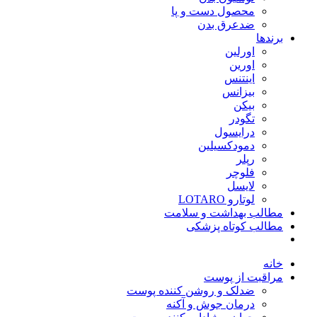
محصول دست و پا
ضدعرق بدن
برندها
اورلین
اورین
اینتنس
بیزانس
بیکن
تگودر
درایسول
دمودکسیلین
رپلر
فلوچر
لایسل
لوتارو LOTARO
مطالب بهداشت و سلامت
مطالب کوتاه پزشکی
خانه
مراقبت از پوست
ضدلک و روشن کننده پوست
درمان جوش و آکنه