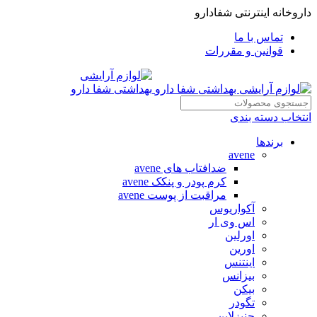
داروخانه اینترنتی شفادارو
تماس با ما
قوانین و مقررات
انتخاب دسته بندی
برندها
avene
ضدافتاب های avene
کرم پودر و پنکک avene
مراقبت از پوست avene
آکواریوس
اس وی ار
اورلین
اورین
اینتنس
بیزانس
بیکن
تگودر
جنیزلاین