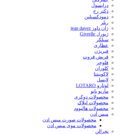
درایسول
دکتر رج
دمودکسیلین
رپلر
ژان داوز jean davez
ژیورل Givrelle
سیلکر
عطاری
فبریژن
فریش فروت
فلوچر
کلوران
لاکویینتا
لایسل
لوتارو LOTARO
ماریو بایو
محصولات دوکری
محصولات لیلاک
محصولات هالیوود
میس ادن
محصولات صورت میس ادن
محصولات موی میس ادن
نچرالن