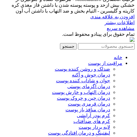
خشکی بیش ازحد و پوسته پوسته شدن با داشتن فاز مغذی کره
کاریته و گلیسرین - التیام بخش و ضد التهاب با داشتن آب اَون
افزودن به علاقه مندی
اطلاعات بیشتر
مشاهده سریع
تمام حقوق برای پینادو محفوظ است.
جستجو
خانه
مراقبت از پوست
ضدلک و روشن کننده پوست
درمان جوش و آکنه
جوان و شاداب کننده پوست
درمان اگزمای پوستی
درمان التهاب و خارش پوست
درمان چین و چروک پوست
درمان قرمزی پوست
درمان منافذ باز پوست
کرم پودر آرایشی
کرم های ضدآفتاب
لایه بردار پوست
لیفتینگ و درمان افتادگی پوست