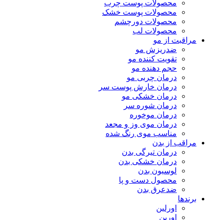
محصولات پوست چرب
محصولات پوست خشک
محصولات دورچشم
محصولات لب
مراقبت از مو
ضدریزش مو
تقویت کننده مو
حجم دهنده مو
درمان چربی مو
درمان خارش پوست سر
درمان خشکی مو
درمان شوره سر
درمان موخوره
درمان موی وز و مجعد
مناسب موی رنگ شده
مراقب از بدن
درمان تیرگی بدن
درمان خشکی بدن
لوسیون بدن
محصول دست و پا
ضدعرق بدن
برندها
اورلین
اورین