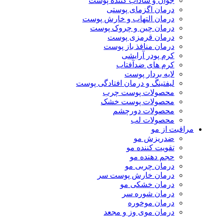
جوان و شاداب کننده پوست
درمان اگزمای پوستی
درمان التهاب و خارش پوست
درمان چین و چروک پوست
درمان قرمزی پوست
درمان منافذ باز پوست
کرم پودر آرایشی
کرم های ضدآفتاب
لایه بردار پوست
لیفتینگ و درمان افتادگی پوست
محصولات پوست چرب
محصولات پوست خشک
محصولات دورچشم
محصولات لب
مراقبت از مو
ضدریزش مو
تقویت کننده مو
حجم دهنده مو
درمان چربی مو
درمان خارش پوست سر
درمان خشکی مو
درمان شوره سر
درمان موخوره
درمان موی وز و مجعد