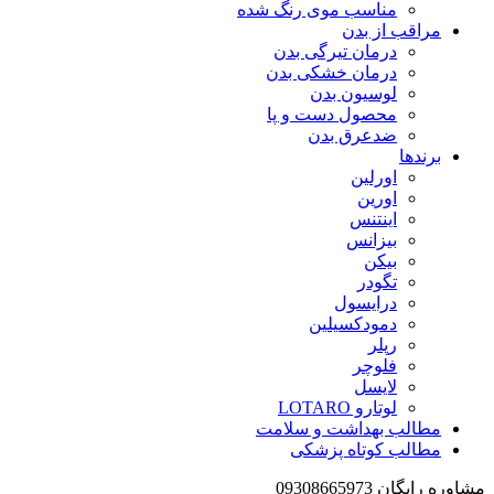
مناسب موی رنگ شده
مراقب از بدن
درمان تیرگی بدن
درمان خشکی بدن
لوسیون بدن
محصول دست و پا
ضدعرق بدن
برندها
اورلین
اورین
اینتنس
بیزانس
بیکن
تگودر
درایسول
دمودکسیلین
رپلر
فلوچر
لایسل
لوتارو LOTARO
مطالب بهداشت و سلامت
مطالب کوتاه پزشکی
مشاوره رایگان 09308665973