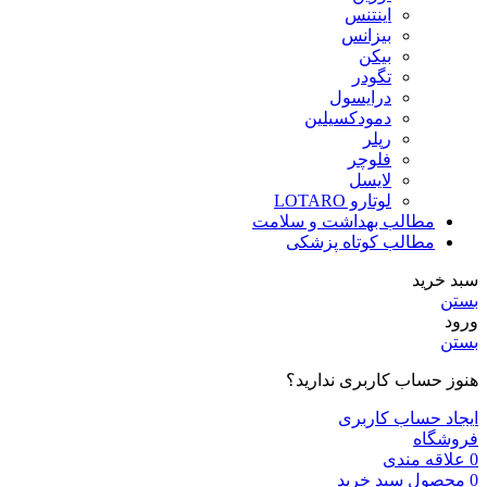
اینتنس
بیزانس
بیکن
تگودر
درایسول
دمودکسیلین
رپلر
فلوچر
لایسل
لوتارو LOTARO
مطالب بهداشت و سلامت
مطالب کوتاه پزشکی
سبد خرید
بستن
ورود
بستن
هنوز حساب کاربری ندارید؟
ایجاد حساب کاربری
فروشگاه
0
علاقه مندی
0
محصول
سبد خرید