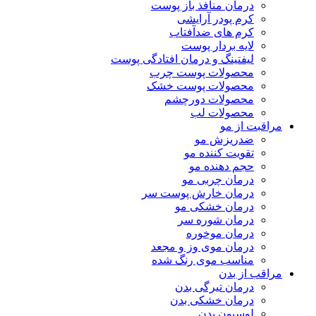
درمان منافذ باز پوست
کرم پودر آرایشی
کرم های ضدآفتاب
لایه بردار پوست
لیفتینگ و درمان افتادگی پوست
محصولات پوست چرب
محصولات پوست خشک
محصولات دورچشم
محصولات لب
مراقبت از مو
ضدریزش مو
تقویت کننده مو
حجم دهنده مو
درمان چربی مو
درمان خارش پوست سر
درمان خشکی مو
درمان شوره سر
درمان موخوره
درمان موی وز و مجعد
مناسب موی رنگ شده
مراقب از بدن
درمان تیرگی بدن
درمان خشکی بدن
لوسیون بدن