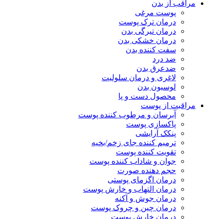
مراقب از بدن
پوست مرغی
درمان ترک پوست
درمان تیرگی بدن
درمان خشکی بدن
سفت کننده بدن
ضد درد
ضدعرق بدن
لاغری و درمان سلولیت
لوسیون بدن
محصول دست و پا
مراقبت از پوست
آبرسان و مرطوب کننده پوست
پاکسازی پوست
پنکک آرایشی
ترمیم کننده جای زخم/بخیه
تقویت کننده پوست
جوان و شاداب کننده پوست
حجم دهنده صورت
درمان اگزمای پوستی
درمان التهاب و خارش پوست
درمان جوش و آکنه
درمان چین و چروک پوست
درمان خارش پوست