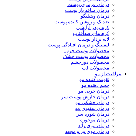
درمان قرمزی پوست
درمان منافذ باز پوست
درمان ویتیلیگو
ضدلک و روشن کننده پوست
کرم پودر آرایشی
کرم های ضدآفتاب
لایه بردار پوست
لیفتینگ و درمان افتادگی پوست
محصولات پوست چرب
محصولات پوست خشک
محصولات دورچشم
محصولات لب
مراقبت از مو
تقویت کننده مو
حجم دهنده مو
درمان چربی مو
درمان خارش پوست سر
درمان خشکی مو
درمان سفیدی مو
درمان شوره سر
درمان موخوره
درمان موی زائد
درمان موی وز و مجعد