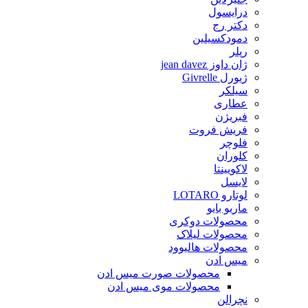
درایسول
دکتر رج
دمودکسیلین
رپلر
ژان داوز jean davez
ژیورل Givrelle
سیلکر
عطاری
فبریژن
فریش فروت
فلوچر
کلوران
لاکویینتا
لایسل
لوتارو LOTARO
ماریو بایو
محصولات دوکری
محصولات لیلاک
محصولات هالیوود
میس ادن
محصولات صورت میس ادن
محصولات موی میس ادن
نچرالن