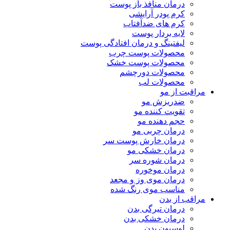
درمان منافذ باز پوست
کرم پودر آرایشی
کرم های ضدآفتاب
لایه بردار پوست
لیفتینگ و درمان افتادگی پوست
محصولات پوست چرب
محصولات پوست خشک
محصولات دورچشم
محصولات لب
مراقبت از مو
ضدریزش مو
تقویت کننده مو
حجم دهنده مو
درمان چربی مو
درمان خارش پوست سر
درمان خشکی مو
درمان شوره سر
درمان موخوره
درمان موی وز و مجعد
مناسب موی رنگ شده
مراقب از بدن
درمان تیرگی بدن
درمان خشکی بدن
لوسیون بدن