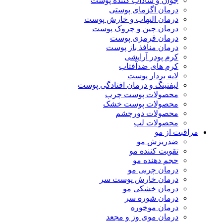
جوان و شاداب کننده پوست
درمان اگزمای پوستی
درمان التهاب و خارش پوست
درمان چین و چروک پوست
درمان قرمزی پوست
درمان منافذ باز پوست
کرم پودر آرایشی
کرم های ضدآفتاب
لایه بردار پوست
لیفتینگ و درمان افتادگی پوست
محصولات پوست چرب
محصولات پوست خشک
محصولات دورچشم
محصولات لب
مراقبت از مو
ضدریزش مو
تقویت کننده مو
حجم دهنده مو
درمان چربی مو
درمان خارش پوست سر
درمان خشکی مو
درمان شوره سر
درمان موخوره
درمان موی وز و مجعد