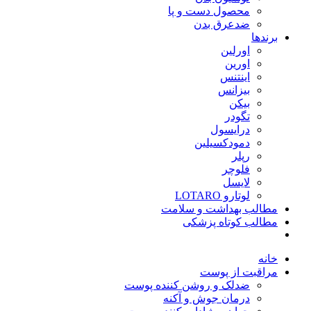
محصول دست و پا
ضدعرق بدن
برندها
اورلین
اورین
اینتنس
بیزانس
بیکن
تگودر
درایسول
دمودکسیلین
رپلر
فلوچر
لایسل
لوتارو LOTARO
مطالب بهداشت و سلامت
مطالب کوتاه پزشکی
خانه
مراقبت از پوست
ضدلک و روشن کننده پوست
درمان جوش و آکنه