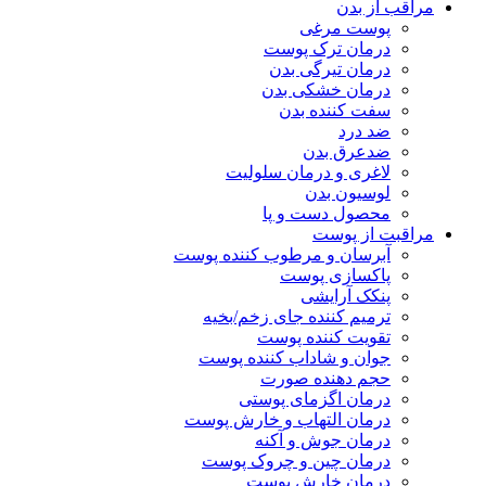
مراقب از بدن
پوست مرغی
درمان ترک پوست
درمان تیرگی بدن
درمان خشکی بدن
سفت کننده بدن
ضد درد
ضدعرق بدن
لاغری و درمان سلولیت
لوسیون بدن
محصول دست و پا
مراقبت از پوست
آبرسان و مرطوب کننده پوست
پاکسازی پوست
پنکک آرایشی
ترمیم کننده جای زخم/بخیه
تقویت کننده پوست
جوان و شاداب کننده پوست
حجم دهنده صورت
درمان اگزمای پوستی
درمان التهاب و خارش پوست
درمان جوش و آکنه
درمان چین و چروک پوست
درمان خارش پوست