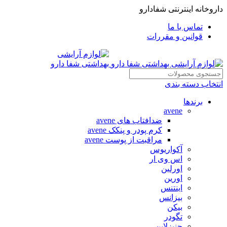
داروخانه اینترنتی شفادارو
تماس با ما
قوانین و مقررات
انتخاب دسته بندی
برندها
avene
ضدافتاب های avene
کرم پودر و پنکک avene
مراقبت از پوست avene
آکواریوس
اس وی ار
اورلین
اورین
اینتنس
بیزانس
بیکن
تگودر
جنیزلاین