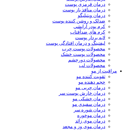
درمان قرمزی پوست
درمان منافذ باز پوست
درمان ویتیلیگو
ضدلک و روشن کننده پوست
کرم پودر آرایشی
کرم های ضدآفتاب
لایه بردار پوست
لیفتینگ و درمان افتادگی پوست
محصولات پوست چرب
محصولات پوست خشک
محصولات دورچشم
محصولات لب
مراقبت از مو
تقویت کننده مو
حجم دهنده مو
درمان چربی مو
درمان خارش پوست سر
درمان خشکی مو
درمان سفیدی مو
درمان شوره سر
درمان موخوره
درمان موی زائد
درمان موی وز و مجعد