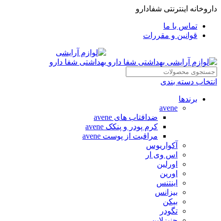
داروخانه اینترنتی شفادارو
تماس با ما
قوانین و مقررات
انتخاب دسته بندی
برندها
avene
ضدافتاب های avene
کرم پودر و پنکک avene
مراقبت از پوست avene
آکواریوس
اس وی ار
اورلین
اورین
اینتنس
بیزانس
بیکن
تگودر
جنیزلاین