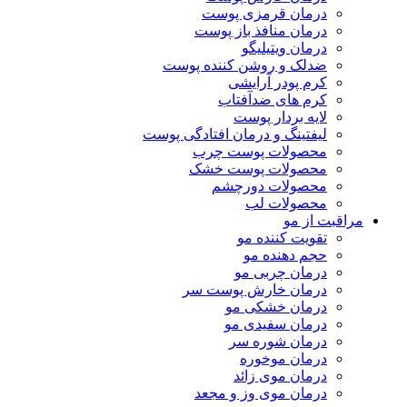
درمان قرمزی پوست
درمان منافذ باز پوست
درمان ویتیلیگو
ضدلک و روشن کننده پوست
کرم پودر آرایشی
کرم های ضدآفتاب
لایه بردار پوست
لیفتینگ و درمان افتادگی پوست
محصولات پوست چرب
محصولات پوست خشک
محصولات دورچشم
محصولات لب
مراقبت از مو
تقویت کننده مو
حجم دهنده مو
درمان چربی مو
درمان خارش پوست سر
درمان خشکی مو
درمان سفیدی مو
درمان شوره سر
درمان موخوره
درمان موی زائد
درمان موی وز و مجعد