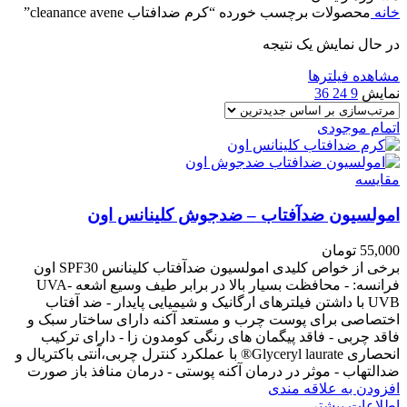
خانه
محصولات برچسب خورده “کرم ضدافتاب cleanance avene”
در حال نمایش یک نتیجه
مشاهده فیلترها
نمایش
9
24
36
اتمام موجودی
مقایسه
امولسیون ضدآفتاب – ضدجوش کلینانس اون
55,000
تومان
برخی از خواص کلیدی امولسیون ضدآفتاب کلینانس SPF30 اون
فرانسه: - محافظت بسیار بالا در برابر طیف وسیع اشعه UVA-
UVB با داشتن فیلترهای ارگانیک و شیمیایی پایدار - ضد آفتاب
اختصاصی برای پوست چرب و مستعد آکنه دارای ساختار سبک و
فاقد چربی - فاقد پیگمان های رنگی کومدون زا - دارای ترکیب
انحصاری Glyceryl laurate® با عملکرد کنترل چربی،آنتی باکتریال و
ضدالتهاب - موثر در درمان آکنه پوستی - درمان منافذ باز صورت
افزودن به علاقه مندی
اطلاعات بیشتر