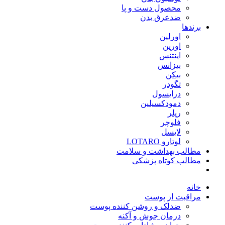
محصول دست و پا
ضدعرق بدن
برندها
اورلین
اورین
اینتنس
بیزانس
بیکن
تگودر
درایسول
دمودکسیلین
رپلر
فلوچر
لایسل
لوتارو LOTARO
مطالب بهداشت و سلامت
مطالب کوتاه پزشکی
خانه
مراقبت از پوست
ضدلک و روشن کننده پوست
درمان جوش و آکنه