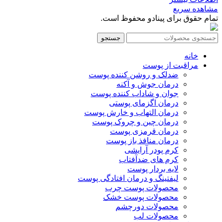
مشاهده سریع
تمام حقوق برای پینادو محفوظ است.
جستجو
خانه
مراقبت از پوست
ضدلک و روشن کننده پوست
درمان جوش و آکنه
جوان و شاداب کننده پوست
درمان اگزمای پوستی
درمان التهاب و خارش پوست
درمان چین و چروک پوست
درمان قرمزی پوست
درمان منافذ باز پوست
کرم پودر آرایشی
کرم های ضدآفتاب
لایه بردار پوست
لیفتینگ و درمان افتادگی پوست
محصولات پوست چرب
محصولات پوست خشک
محصولات دورچشم
محصولات لب