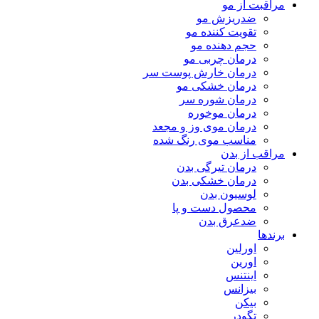
مراقبت از مو
ضدریزش مو
تقویت کننده مو
حجم دهنده مو
درمان چربی مو
درمان خارش پوست سر
درمان خشکی مو
درمان شوره سر
درمان موخوره
درمان موی وز و مجعد
مناسب موی رنگ شده
مراقب از بدن
درمان تیرگی بدن
درمان خشکی بدن
لوسیون بدن
محصول دست و پا
ضدعرق بدن
برندها
اورلین
اورین
اینتنس
بیزانس
بیکن
تگودر