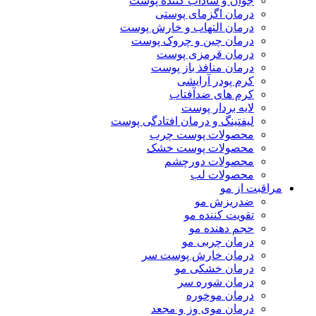
جوان و شاداب کننده پوست
درمان اگزمای پوستی
درمان التهاب و خارش پوست
درمان چین و چروک پوست
درمان قرمزی پوست
درمان منافذ باز پوست
کرم پودر آرایشی
کرم های ضدآفتاب
لایه بردار پوست
لیفتینگ و درمان افتادگی پوست
محصولات پوست چرب
محصولات پوست خشک
محصولات دورچشم
محصولات لب
مراقبت از مو
ضدریزش مو
تقویت کننده مو
حجم دهنده مو
درمان چربی مو
درمان خارش پوست سر
درمان خشکی مو
درمان شوره سر
درمان موخوره
درمان موی وز و مجعد