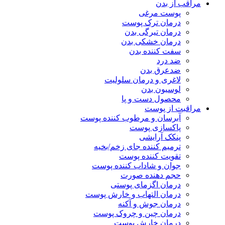
مراقب از بدن
پوست مرغی
درمان ترک پوست
درمان تیرگی بدن
درمان خشکی بدن
سفت کننده بدن
ضد درد
ضدعرق بدن
لاغری و درمان سلولیت
لوسیون بدن
محصول دست و پا
مراقبت از پوست
آبرسان و مرطوب کننده پوست
پاکسازی پوست
پنکک آرایشی
ترمیم کننده جای زخم/بخیه
تقویت کننده پوست
جوان و شاداب کننده پوست
حجم دهنده صورت
درمان اگزمای پوستی
درمان التهاب و خارش پوست
درمان جوش و آکنه
درمان چین و چروک پوست
درمان خارش پوست