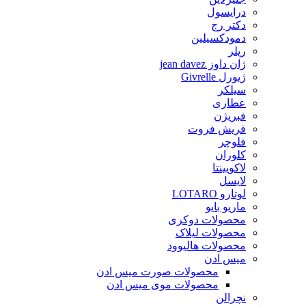
درایسول
دکتر رج
دمودکسیلین
رپلر
ژان داوز jean davez
ژیورل Givrelle
سیلکر
عطاری
فبریژن
فریش فروت
فلوچر
کلوران
لاکویینتا
لایسل
لوتارو LOTARO
ماریو بایو
محصولات دوکری
محصولات لیلاک
محصولات هالیوود
میس ادن
محصولات صورت میس ادن
محصولات موی میس ادن
نچرالن