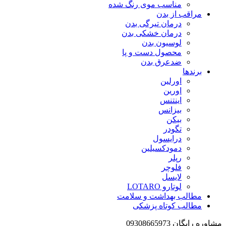
مناسب موی رنگ شده
مراقب از بدن
درمان تیرگی بدن
درمان خشکی بدن
لوسیون بدن
محصول دست و پا
ضدعرق بدن
برندها
اورلین
اورین
اینتنس
بیزانس
بیکن
تگودر
درایسول
دمودکسیلین
رپلر
فلوچر
لایسل
لوتارو LOTARO
مطالب بهداشت و سلامت
مطالب کوتاه پزشکی
مشاوره رایگان 09308665973