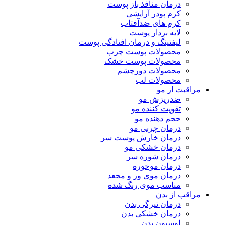
درمان منافذ باز پوست
کرم پودر آرایشی
کرم های ضدآفتاب
لایه بردار پوست
لیفتینگ و درمان افتادگی پوست
محصولات پوست چرب
محصولات پوست خشک
محصولات دورچشم
محصولات لب
مراقبت از مو
ضدریزش مو
تقویت کننده مو
حجم دهنده مو
درمان چربی مو
درمان خارش پوست سر
درمان خشکی مو
درمان شوره سر
درمان موخوره
درمان موی وز و مجعد
مناسب موی رنگ شده
مراقب از بدن
درمان تیرگی بدن
درمان خشکی بدن
لوسیون بدن