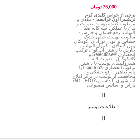
75,000
تومان
برخی از خواص کلیدی کرم
تریکسرا اون فرانسه:
- مغذی و
مرطوب کننده پوست صورت و
بدن با عملکرد سه گانه ضد
التهاب، رفع خشکی و خارش -
مناسب پوست خیلی خشک
حساس و آتوپی نوزادان، کودکان
و بزرگسالان - کنترل التهاب و
خارش با داشتن آب اَون، ترکیب
انحصاری ®Selectiose و
گلایکوکول - تقویت لایه
هیدرولیپیدی پوست با داشتن
ترکیب انحصاری ®Lipid trio با
پایه گیاهی - رفع خشکی و
محافظت از پوست در برابر املاح
آب شهری با داشتن EDTA - فاقد
پارابن و اسانس مصنوعی
اطلاعات بیشتر