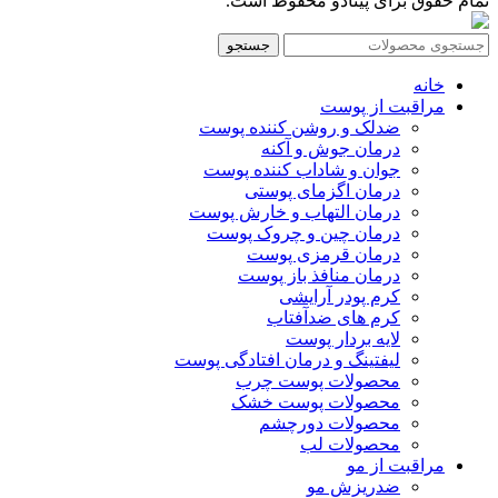
تمام حقوق برای پینادو محفوظ است.
جستجو
خانه
مراقبت از پوست
ضدلک و روشن کننده پوست
درمان جوش و آکنه
جوان و شاداب کننده پوست
درمان اگزمای پوستی
درمان التهاب و خارش پوست
درمان چین و چروک پوست
درمان قرمزی پوست
درمان منافذ باز پوست
کرم پودر آرایشی
کرم های ضدآفتاب
لایه بردار پوست
لیفتینگ و درمان افتادگی پوست
محصولات پوست چرب
محصولات پوست خشک
محصولات دورچشم
محصولات لب
مراقبت از مو
ضدریزش مو