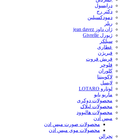
درایسول
دکتر رج
دمودکسیلین
رپلر
ژان داوز jean davez
ژیورل Givrelle
سیلکر
عطاری
فبریژن
فریش فروت
فلوچر
کلوران
لاکویینتا
لایسل
لوتارو LOTARO
ماریو بایو
محصولات دوکری
محصولات لیلاک
محصولات هالیوود
میس ادن
محصولات صورت میس ادن
محصولات موی میس ادن
نچرالن