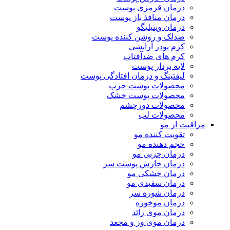
درمان قرمزی پوست
درمان منافذ باز پوست
درمان ویتیلیگو
ضدلک و روشن کننده پوست
کرم پودر آرایشی
کرم های ضدآفتاب
لایه بردار پوست
لیفتینگ و درمان افتادگی پوست
محصولات پوست چرب
محصولات پوست خشک
محصولات دورچشم
محصولات لب
مراقبت از مو
تقویت کننده مو
حجم دهنده مو
درمان چربی مو
درمان خارش پوست سر
درمان خشکی مو
درمان سفیدی مو
درمان شوره سر
درمان موخوره
درمان موی زائد
درمان موی وز و مجعد