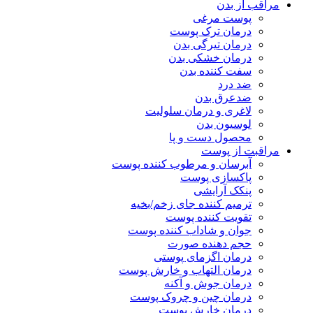
مراقب از بدن
پوست مرغی
درمان ترک پوست
درمان تیرگی بدن
درمان خشکی بدن
سفت کننده بدن
ضد درد
ضدعرق بدن
لاغری و درمان سلولیت
لوسیون بدن
محصول دست و پا
مراقبت از پوست
آبرسان و مرطوب کننده پوست
پاکسازی پوست
پنکک آرایشی
ترمیم کننده جای زخم/بخیه
تقویت کننده پوست
جوان و شاداب کننده پوست
حجم دهنده صورت
درمان اگزمای پوستی
درمان التهاب و خارش پوست
درمان جوش و آکنه
درمان چین و چروک پوست
درمان خارش پوست