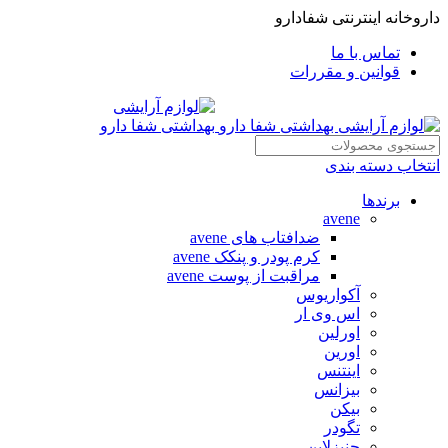
داروخانه اینترنتی شفادارو
تماس با ما
قوانین و مقررات
انتخاب دسته بندی
برندها
avene
ضدافتاب های avene
کرم پودر و پنکک avene
مراقبت از پوست avene
آکواریوس
اس وی ار
اورلین
اورین
اینتنس
بیزانس
بیکن
تگودر
جنیزلاین