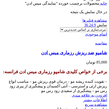
خانه
محصولات برچسب خورده “نمایندگی میس ادن”
در حال نمایش یک نتیجه
مشاهده فیلترها
نمایش
9
24
36
اتمام موجودی
مقایسه
شامپو ضد ریزش رزماری میس ادن
85,000
تومان
برخی از خواص کلیدی شامپو رزماری میس ادن فرانسه:
– تقویت کننده ریشه مو – درمان قوی ریزش مو – مناسب انواع
ریزش ارثی و استرسی – آنتی اکسیدان و پیشگیری از پیری زود
رس مو – پیشگیری از سفیدی زود رس مو
افزودن به علاقه مندی
اطلاعات بیشتر
مشاهده سریع