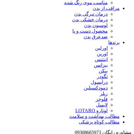
مناسب موی رنگ شده
مراقب از بدن
درمان تیرگی بدن
درمان خشکی بدن
لوسیون بدن
محصول دست و پا
ضدعرق بدن
برندها
اورلین
اورین
اینتنس
بیزانس
بیکن
تگودر
درایسول
دمودکسیلین
رپلر
فلوچر
لایسل
لوتارو LOTARO
مطالب بهداشت و سلامت
مطالب کوتاه پزشکی
مشاوره رایگان 09308665973