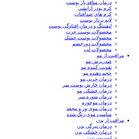
درمان منافذ باز پوست
کرم پودر آرایشی
کرم های ضدآفتاب
لایه بردار پوست
لیفتینگ و درمان افتادگی پوست
محصولات پوست چرب
محصولات پوست خشک
محصولات دورچشم
محصولات لب
مراقبت از مو
ضدریزش مو
تقویت کننده مو
حجم دهنده مو
درمان چربی مو
درمان خارش پوست سر
درمان خشکی مو
درمان شوره سر
درمان موخوره
درمان موی وز و مجعد
مناسب موی رنگ شده
مراقب از بدن
درمان تیرگی بدن
درمان خشکی بدن
لوسیون بدن