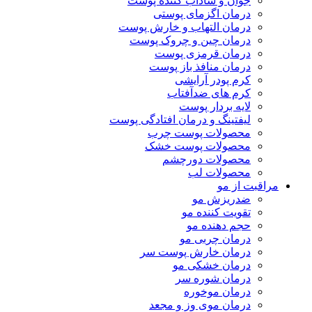
جوان و شاداب کننده پوست
درمان اگزمای پوستی
درمان التهاب و خارش پوست
درمان چین و چروک پوست
درمان قرمزی پوست
درمان منافذ باز پوست
کرم پودر آرایشی
کرم های ضدآفتاب
لایه بردار پوست
لیفتینگ و درمان افتادگی پوست
محصولات پوست چرب
محصولات پوست خشک
محصولات دورچشم
محصولات لب
مراقبت از مو
ضدریزش مو
تقویت کننده مو
حجم دهنده مو
درمان چربی مو
درمان خارش پوست سر
درمان خشکی مو
درمان شوره سر
درمان موخوره
درمان موی وز و مجعد