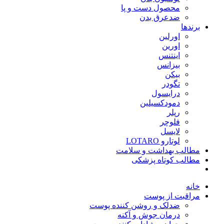
محصول دست و پا
ضدعرق بدن
برندها
اورلین
اورین
اینتنس
بیزانس
بیکن
تگودر
درایسول
دمودکسیلین
رپلر
فلوچر
لایسل
لوتارو LOTARO
مطالب بهداشت و سلامت
مطالب کوتاه پزشکی
خانه
مراقبت از پوست
ضدلک و روشن کننده پوست
درمان جوش و آکنه