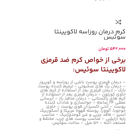
کرم درمان روزاسه لاکویینتا
سوئیس
542,000
تومان
برخی از خواص
کرم ضد قرمزی
لاکویینتا سوئیس
:
– درمان قرمزی پوست ناشی از روزاسه و کوپروز
– درمان رگ های عنکبوتی - ترمیم کننده پوست
نازک - درمان قرمزی بعد از استفاده از کرم های
حاوی کورتون - درمان قرمزی بعد از استفاده از
کرم های پاکستانی – درمان منافذ باز – آبرسانی
عمقی ۲۴ ساعته – جوانسازی و شاداب کننده
پوست – آنتی اکسیدان قوی پوست – حاوی
جوجوبا، آلوورا، پوسته قهوه عربیکا و آسکوربیک
اسید – فاقد چربی و غیر کومدوژنیک – مناسب
پایه آرایشی – مناسب پوست های چرب، مختلط و
مستعد آکنه – ۵۰ میل – ساخت سوئیس