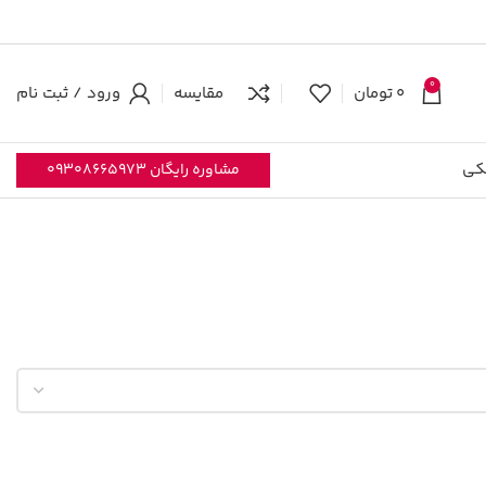
0
0
تومان
مقایسه
ورود / ثبت نام
کی
مشاوره رایگان 09308665973