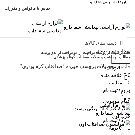
0
0
0
داروخانه اینترنتی شفادارو
تماس با ما
قوانین و مقررات
دسته بندی کالاها
انتخاب دسته بندی
خانه
مراقبت از پوست
مراقبت از مو
مراقب از بدن
برندها
مطالب بهداشت و سلامت
مطالب کوتاه پزشکی
جستجو
مشاوره رایگان 09308665973
خانه
محصولات برچسب خورده “ضدافتاب کرم پودری”
0
تومان
0
علاقه مندی
0
مقایسه
ورود / ثبت نام
منو
اتمام موجودی
ورود / ثبت نام
0
تومان