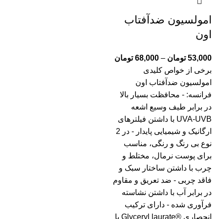
امولسیون ضدآفتاب
اون
53,000
تومان
–
68,000
تومان
برخی از خواص کلیدی
امولسیون ضدآفتاب اون
فرانسه: - محافظت بسیار بالا
در برابر طیف وسیع اشعه
UVA-UVB با داشتن فیلترهای
ارگانیک و شیمیایی پایدار - در 2
نوع بی رنگ و رنگی، مناسب
برای پوست نرمال، مختلط و
چرب با داشتن ساختار سبک و
فاقد چربی - ضد تعریق و مقاوم
در برابر آب با داشتن نشاسته
فرآوری شده - دارای ترکیب
انحصاری ®Glyceryl laurate با