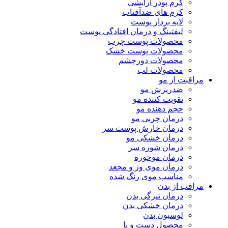
کرم پودر آرایشی
کرم های ضدآفتاب
لایه بردار پوست
لیفتینگ و درمان افتادگی پوست
محصولات پوست چرب
محصولات پوست خشک
محصولات دورچشم
محصولات لب
مراقبت از مو
ضدریزش مو
تقویت کننده مو
حجم دهنده مو
درمان چربی مو
درمان خارش پوست سر
درمان خشکی مو
درمان شوره سر
درمان موخوره
درمان موی وز و مجعد
مناسب موی رنگ شده
مراقب از بدن
درمان تیرگی بدن
درمان خشکی بدن
لوسیون بدن
محصول دست و پا