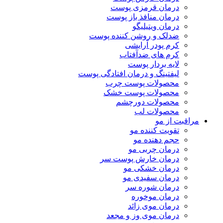
درمان قرمزی پوست
درمان منافذ باز پوست
درمان ویتیلیگو
ضدلک و روشن کننده پوست
کرم پودر آرایشی
کرم های ضدآفتاب
لایه بردار پوست
لیفتینگ و درمان افتادگی پوست
محصولات پوست چرب
محصولات پوست خشک
محصولات دورچشم
محصولات لب
مراقبت از مو
تقویت کننده مو
حجم دهنده مو
درمان چربی مو
درمان خارش پوست سر
درمان خشکی مو
درمان سفیدی مو
درمان شوره سر
درمان موخوره
درمان موی زائد
درمان موی وز و مجعد