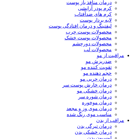
درمان منافذ باز پوست
کرم پودر آرایشی
کرم های ضدآفتاب
لایه بردار پوست
لیفتینگ و درمان افتادگی پوست
محصولات پوست چرب
محصولات پوست خشک
محصولات دورچشم
محصولات لب
مراقبت از مو
ضدریزش مو
تقویت کننده مو
حجم دهنده مو
درمان چربی مو
درمان خارش پوست سر
درمان خشکی مو
درمان شوره سر
درمان موخوره
درمان موی وز و مجعد
مناسب موی رنگ شده
مراقب از بدن
درمان تیرگی بدن
درمان خشکی بدن
لوسیون بدن