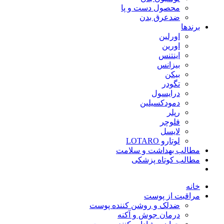
محصول دست و پا
ضدعرق بدن
برندها
اورلین
اورین
اینتنس
بیزانس
بیکن
تگودر
درایسول
دمودکسیلین
رپلر
فلوچر
لایسل
لوتارو LOTARO
مطالب بهداشت و سلامت
مطالب کوتاه پزشکی
خانه
مراقبت از پوست
ضدلک و روشن کننده پوست
درمان جوش و آکنه