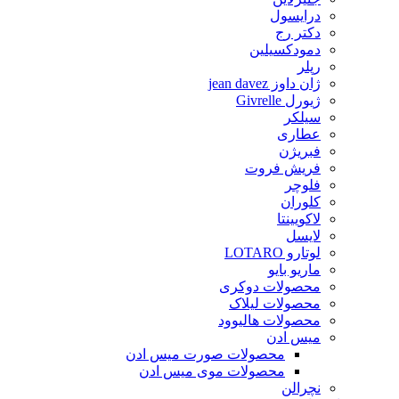
درایسول
دکتر رج
دمودکسیلین
رپلر
ژان داوز jean davez
ژیورل Givrelle
سیلکر
عطاری
فبریژن
فریش فروت
فلوچر
کلوران
لاکویینتا
لایسل
لوتارو LOTARO
ماریو بایو
محصولات دوکری
محصولات لیلاک
محصولات هالیوود
میس ادن
محصولات صورت میس ادن
محصولات موی میس ادن
نچرالن