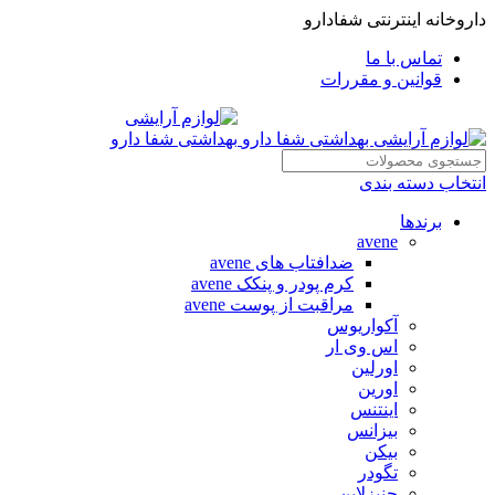
داروخانه اینترنتی شفادارو
تماس با ما
قوانین و مقررات
انتخاب دسته بندی
برندها
avene
ضدافتاب های avene
کرم پودر و پنکک avene
مراقبت از پوست avene
آکواریوس
اس وی ار
اورلین
اورین
اینتنس
بیزانس
بیکن
تگودر
جنیزلاین