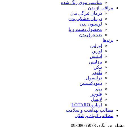
مناسب موی رنگ شده
مراقب از بدن
درمان تیرگی بدن
درمان خشکی بدن
لوسیون بدن
محصول دست و پا
ضدعرق بدن
برندها
اورلین
اورین
اینتنس
بیزانس
بیکن
تگودر
درایسول
دمودکسیلین
رپلر
فلوچر
لایسل
لوتارو LOTARO
مطالب بهداشت و سلامت
مطالب کوتاه پزشکی
مشاوره رایگان 09308665973