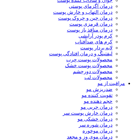
جوان و شاداب کننده پوست
درمان اگزمای پوستی
درمان التهاب و خارش پوست
درمان چین و چروک پوست
درمان قرمزی پوست
درمان منافذ باز پوست
کرم پودر آرایشی
کرم های ضدآفتاب
لایه بردار پوست
لیفتینگ و درمان افتادگی پوست
محصولات پوست چرب
محصولات پوست خشک
محصولات دورچشم
محصولات لب
مراقبت از مو
ضدریزش مو
تقویت کننده مو
حجم دهنده مو
درمان چربی مو
درمان خارش پوست سر
درمان خشکی مو
درمان شوره سر
درمان موخوره
درمان موی وز و مجعد