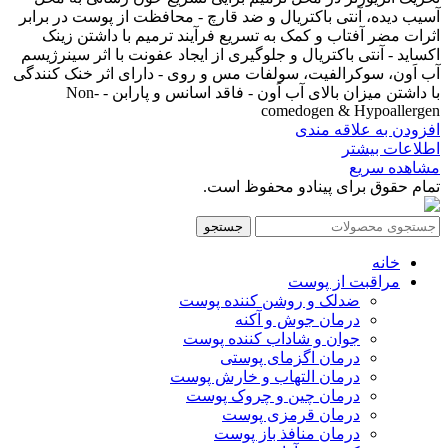
آسیب دیده، آنتی باکتریال و ضد قارچ - محافظت از پوست در برابر
اثرات مضر آفتاب و کمک به تسریع فرآیند ترمیم با داشتن زینک
اکساید - آنتی باکتریال و جلوگیری از ایجاد عفونت با اثر سینرژیسم
آب اَون، سوکرالفیت، سولفات مس و روی - دارای اثر خنک کنندگی
با داشتن میزان بالای آب اَون - فاقد اسانس و پارابن - Non-
comedogen & Hypoallergen
افزودن به علاقه مندی
اطلاعات بیشتر
مشاهده سریع
تمام حقوق برای پینادو محفوظ است.
جستجو
خانه
مراقبت از پوست
ضدلک و روشن کننده پوست
درمان جوش و آکنه
جوان و شاداب کننده پوست
درمان اگزمای پوستی
درمان التهاب و خارش پوست
درمان چین و چروک پوست
درمان قرمزی پوست
درمان منافذ باز پوست