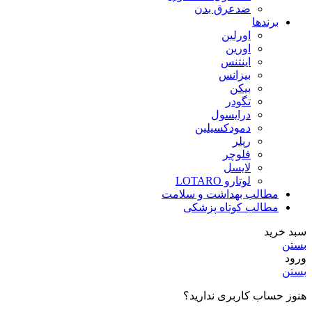
ضدعرق بدن
برندها
اورلین
اورین
اینتنس
بیزانس
بیکن
تگودر
درایسول
دمودکسیلین
رپلر
فلوچر
لایسل
لوتارو LOTARO
مطالب بهداشت و سلامت
مطالب کوتاه پزشکی
سبد خرید
بستن
ورود
بستن
هنوز حساب کاربری ندارید؟