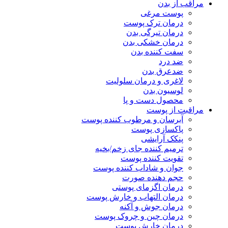
مراقب از بدن
پوست مرغی
درمان ترک پوست
درمان تیرگی بدن
درمان خشکی بدن
سفت کننده بدن
ضد درد
ضدعرق بدن
لاغری و درمان سلولیت
لوسیون بدن
محصول دست و پا
مراقبت از پوست
آبرسان و مرطوب کننده پوست
پاکسازی پوست
پنکک آرایشی
ترمیم کننده جای زخم/بخیه
تقویت کننده پوست
جوان و شاداب کننده پوست
حجم دهنده صورت
درمان اگزمای پوستی
درمان التهاب و خارش پوست
درمان جوش و آکنه
درمان چین و چروک پوست
درمان خارش پوست