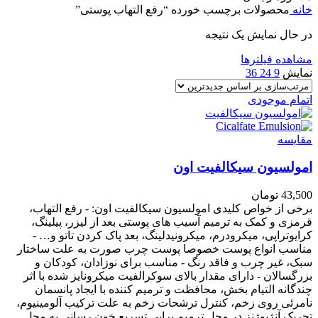
خانه
محصولات برچسب خورده “رفع التهاب پوستی”
در حال نمایش یک نتیجه
مشاهده فیلترها
نمایش
9
24
36
اتمام موجودی
مقایسه
امولسیون سیکالفیت اون
43,500
تومان
برخی از خواص کلیدی امولسیون سیکالفیت اون: - رفع التهاب،
قرمزی و کمک به ترمیم آسیب های پوستی بعد از لیزر، پیلینگ،
کرایوتراپی، میکرودرم، میکرونیدلینگ، بعد پاک کردن تاتو و… -
مناسب انواع پوست خصوصا پوست چرب صورت به علت ساختار
سبک، غیر چرب و فاقد رنگ - مناسب برای نوزادان، کودکان و
بزرگسالان - دارای مقدار بالای سوکرالفیت میکرونایز شده با اثر
چندگانه التیام بخش، محافظت و ترمیم کننده با ایجاد پانسمان
نامرئی روی زخم، کنترل ترشحات زخم به علت ترکیب آلومینیوم،
تحریک آنژیوژنز در محل ترمیم برایی تسریع خون رسانی به محل