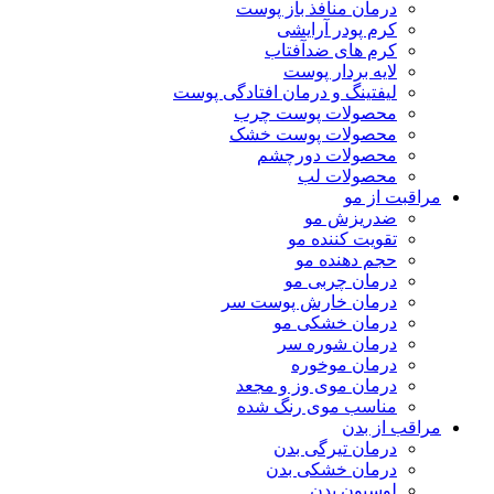
درمان منافذ باز پوست
کرم پودر آرایشی
کرم های ضدآفتاب
لایه بردار پوست
لیفتینگ و درمان افتادگی پوست
محصولات پوست چرب
محصولات پوست خشک
محصولات دورچشم
محصولات لب
مراقبت از مو
ضدریزش مو
تقویت کننده مو
حجم دهنده مو
درمان چربی مو
درمان خارش پوست سر
درمان خشکی مو
درمان شوره سر
درمان موخوره
درمان موی وز و مجعد
مناسب موی رنگ شده
مراقب از بدن
درمان تیرگی بدن
درمان خشکی بدن
لوسیون بدن