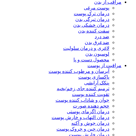
مراقب از بدن
پوست مرغی
درمان ترک پوست
درمان تیرگی بدن
درمان خشکی بدن
سفت کننده بدن
ضد درد
ضدعرق بدن
لاغری و درمان سلولیت
لوسیون بدن
محصول دست و پا
مراقبت از پوست
آبرسان و مرطوب کننده پوست
پاکسازی پوست
پنکک آرایشی
ترمیم کننده جای زخم/بخیه
تقویت کننده پوست
جوان و شاداب کننده پوست
حجم دهنده صورت
درمان اگزمای پوستی
درمان التهاب و خارش پوست
درمان جوش و آکنه
درمان چین و چروک پوست
درمان خارش پوست