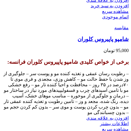
افزودن به علاقه مندی
افزودن به سبد خرید
مشاهده سریع
اتمام موجودی
مقایسه
شامپو پاپیروس کلوران
95,000
تومان
برخی از خواص کلیدی شامپو پاپیروس کلوران فرانسه:
– رطوبت رسان عمقی و تغذیه کننده مو و پوست سر – جلوگیری از
وز شدن با حفظ حالت مو – کاهش وزی، مجعدی و فری موی تا
۷۰درصد در ۳۵ روز – محافظت و احیا کننده تار مو – رفع خشکی
مو با تامین اسیدهای چرب و فسفولیپیدهای مورد نیاز در ساختار مو
– درمان و جلوگیری از موخوره – مناسب موهای خشک، آسیب
دیده، رنگ شده، مجعد و وز – تامین رطوبت و تغذیه کننده عمقی تار
مو – بدون چرب کردن پوست و موی سر – بدون کم کردن حجم مو
– بدون چسبانندگی مو
افزودن به علاقه مندی
اطلاعات بیشتر
مشاهده سریع