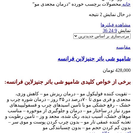
خانه
محصولات برچسب خورده “درمان مجعدی مو”
در حال نمایش 2 نتیجه
مشاهده فیلترها
نمایش
9
24
36
مقایسه
شامپو شی باتر جنیزلاین فرانسه
428,000
تومان
برخی از خواص کلیدی شامپو شی باتر جنیزلاین فرانسه:
– تقویت کننده فولیکول مو – درمان ریزش مو – کاهش وزی،
مجعدی و فری موی تا ۷۰درصد در ۳۵ روز – درمان شوره چرب و
خشک – رفع خشکی مو با تامین اسیدهای چرب و فسفولیپیدهای
مورد نیاز در ساختار مو – درمان و جلوگیری از موخوره – مناسب
موهای خشک، آسیب دیده، رنگ شده، مجعد و وز – تامین رطوبت و
تغذیه کننده عمقی تار مو – بدون چرب کردن پوست و موی سر –
بدون کم کردن حجم مو – بدون چسبانندگی مو