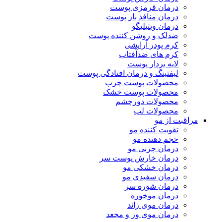
درمان قرمزی پوست
درمان منافذ باز پوست
درمان ویتیلیگو
ضدلک و روشن کننده پوست
کرم پودر آرایشی
کرم های ضدآفتاب
لایه بردار پوست
لیفتینگ و درمان افتادگی پوست
محصولات پوست چرب
محصولات پوست خشک
محصولات دورچشم
محصولات لب
مراقبت از مو
تقویت کننده مو
حجم دهنده مو
درمان چربی مو
درمان خارش پوست سر
درمان خشکی مو
درمان سفیدی مو
درمان شوره سر
درمان موخوره
درمان موی زائد
درمان موی وز و مجعد