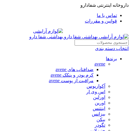
داروخانه اینترنتی شفادارو
تماس با ما
قوانین و مقررات
انتخاب دسته بندی
برندها
avene
ضدافتاب های avene
کرم پودر و پنکک avene
مراقبت از پوست avene
آکواریوس
اس وی ار
اورلین
اورین
اینتنس
بیزانس
بیکن
تگودر
جنیزلاین