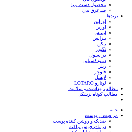
محصول دست و پا
ضدعرق بدن
برندها
اورلین
اورین
اینتنس
بیزانس
بیکن
تگودر
درایسول
دمودکسیلین
رپلر
فلوچر
لایسل
لوتارو LOTARO
مطالب بهداشت و سلامت
مطالب کوتاه پزشکی
خانه
مراقبت از پوست
ضدلک و روشن کننده پوست
درمان جوش و آکنه