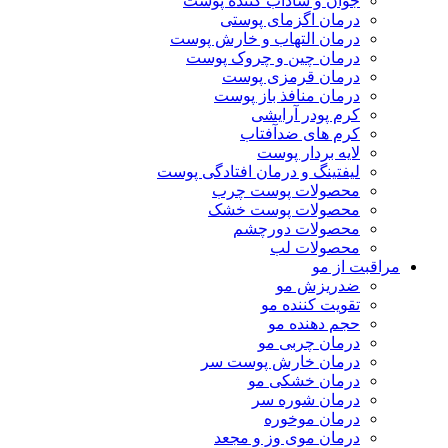
جوان و شاداب کننده پوست
درمان اگزمای پوستی
درمان التهاب و خارش پوست
درمان چین و چروک پوست
درمان قرمزی پوست
درمان منافذ باز پوست
کرم پودر آرایشی
کرم های ضدآفتاب
لایه بردار پوست
لیفتینگ و درمان افتادگی پوست
محصولات پوست چرب
محصولات پوست خشک
محصولات دورچشم
محصولات لب
مراقبت از مو
ضدریزش مو
تقویت کننده مو
حجم دهنده مو
درمان چربی مو
درمان خارش پوست سر
درمان خشکی مو
درمان شوره سر
درمان موخوره
درمان موی وز و مجعد