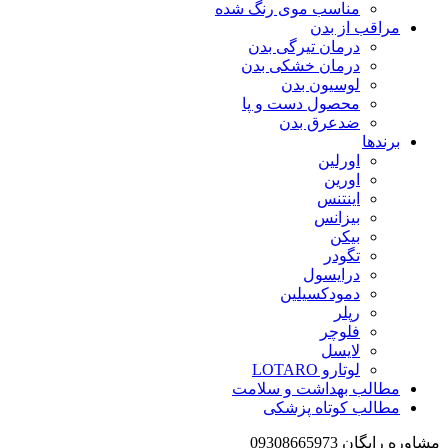
مناسب موی رنگ شده
مراقب از بدن
درمان تیرگی بدن
درمان خشکی بدن
لوسیون بدن
محصول دست و پا
ضدعرق بدن
برندها
اورلین
اورین
اینتنس
بیزانس
بیکن
تگودر
درایسول
دمودکسیلین
رپلر
فلوچر
لایسل
لوتارو LOTARO
مطالب بهداشت و سلامت
مطالب کوتاه پزشکی
مشاوره رایگان 09308665973