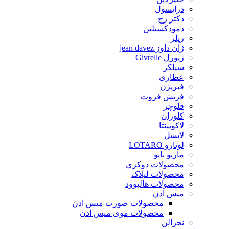
درایسول
دکتر رج
دمودکسیلین
رپلر
ژان داوز jean davez
ژیورل Givrelle
سیلکر
عطاری
فبریژن
فریش فروت
فلوچر
کلوران
لاکویینتا
لایسل
لوتارو LOTARO
ماریو بایو
محصولات دوکری
محصولات لیلاک
محصولات هالیوود
میس ادن
محصولات صورت میس ادن
محصولات موی میس ادن
نچرالن