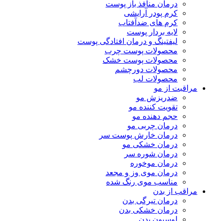
درمان منافذ باز پوست
کرم پودر آرایشی
کرم های ضدآفتاب
لایه بردار پوست
لیفتینگ و درمان افتادگی پوست
محصولات پوست چرب
محصولات پوست خشک
محصولات دورچشم
محصولات لب
مراقبت از مو
ضدریزش مو
تقویت کننده مو
حجم دهنده مو
درمان چربی مو
درمان خارش پوست سر
درمان خشکی مو
درمان شوره سر
درمان موخوره
درمان موی وز و مجعد
مناسب موی رنگ شده
مراقب از بدن
درمان تیرگی بدن
درمان خشکی بدن
لوسیون بدن