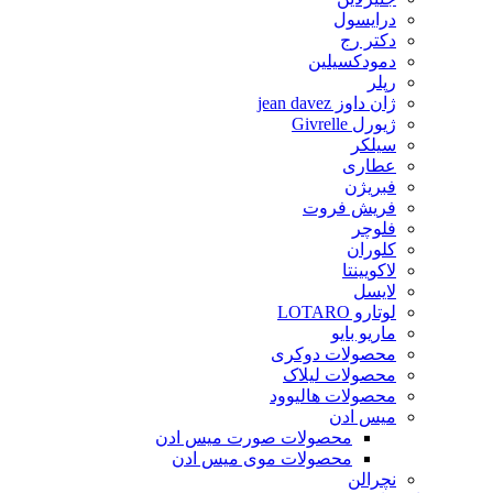
درایسول
دکتر رج
دمودکسیلین
رپلر
ژان داوز jean davez
ژیورل Givrelle
سیلکر
عطاری
فبریژن
فریش فروت
فلوچر
کلوران
لاکویینتا
لایسل
لوتارو LOTARO
ماریو بایو
محصولات دوکری
محصولات لیلاک
محصولات هالیوود
میس ادن
محصولات صورت میس ادن
محصولات موی میس ادن
نچرالن