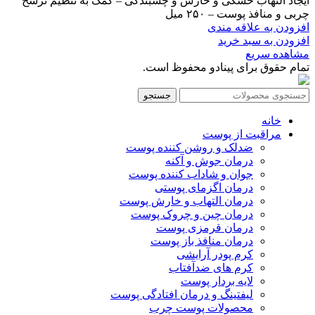
ایجاد التهاب خشکی و خارش و چسبندگی – کمک به تنظیم ترشح
چربی و منافذ پوست – ۲۵۰ میل
افزودن به علاقه مندی
افزودن به سبد خرید
مشاهده سریع
تمام حقوق برای پینادو محفوظ است.
جستجو
خانه
مراقبت از پوست
ضدلک و روشن کننده پوست
درمان جوش و آکنه
جوان و شاداب کننده پوست
درمان اگزمای پوستی
درمان التهاب و خارش پوست
درمان چین و چروک پوست
درمان قرمزی پوست
درمان منافذ باز پوست
کرم پودر آرایشی
کرم های ضدآفتاب
لایه بردار پوست
لیفتینگ و درمان افتادگی پوست
محصولات پوست چرب