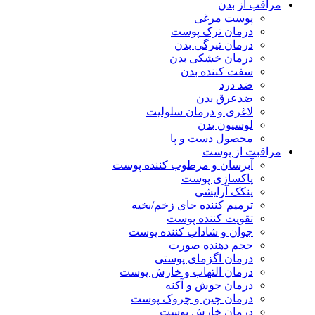
مراقب از بدن
پوست مرغی
درمان ترک پوست
درمان تیرگی بدن
درمان خشکی بدن
سفت کننده بدن
ضد درد
ضدعرق بدن
لاغری و درمان سلولیت
لوسیون بدن
محصول دست و پا
مراقبت از پوست
آبرسان و مرطوب کننده پوست
پاکسازی پوست
پنکک آرایشی
ترمیم کننده جای زخم/بخیه
تقویت کننده پوست
جوان و شاداب کننده پوست
حجم دهنده صورت
درمان اگزمای پوستی
درمان التهاب و خارش پوست
درمان جوش و آکنه
درمان چین و چروک پوست
درمان خارش پوست