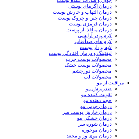
جوان و شاداب کننده پوست
درمان اگزمای پوستی
درمان التهاب و خارش پوست
درمان چین و چروک پوست
درمان قرمزی پوست
درمان منافذ باز پوست
کرم پودر آرایشی
کرم های ضدآفتاب
لایه بردار پوست
لیفتینگ و درمان افتادگی پوست
محصولات پوست چرب
محصولات پوست خشک
محصولات دورچشم
محصولات لب
مراقبت از مو
ضدریزش مو
تقویت کننده مو
حجم دهنده مو
درمان چربی مو
درمان خارش پوست سر
درمان خشکی مو
درمان شوره سر
درمان موخوره
درمان موی وز و مجعد