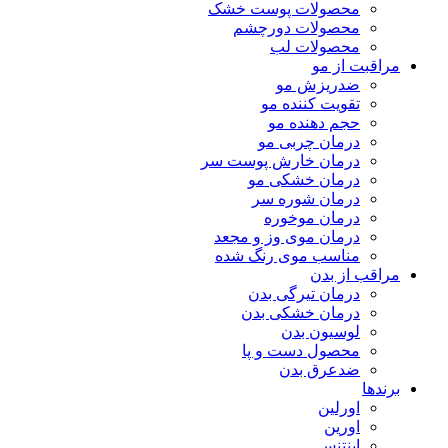
محصولات پوست خشک
محصولات دورچشم
محصولات لب
مراقبت از مو
ضدریزش مو
تقویت کننده مو
حجم دهنده مو
درمان چربی مو
درمان خارش پوست سر
درمان خشکی مو
درمان شوره سر
درمان موخوره
درمان موی وز و مجعد
مناسب موی رنگ شده
مراقب از بدن
درمان تیرگی بدن
درمان خشکی بدن
لوسیون بدن
محصول دست و پا
ضدعرق بدن
برندها
اورلین
اورین
اینتنس