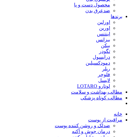
محصول دست و پا
ضدعرق بدن
برندها
اورلین
اورین
اینتنس
بیزانس
بیکن
تگودر
درایسول
دمودکسیلین
رپلر
فلوچر
لایسل
لوتارو LOTARO
مطالب بهداشت و سلامت
مطالب کوتاه پزشکی
خانه
مراقبت از پوست
ضدلک و روشن کننده پوست
درمان جوش و آکنه