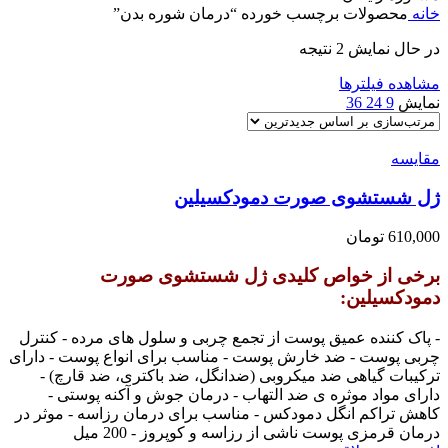
خانه
محصولات برچسب خورده “درمان شوره بدن”
در حال نمایش 2 نتیجه
مشاهده فیلترها
نمایش
9
24
36
مقایسه
ژل شستشوی صورت دمودکسیلین
610,000
تومان
برخی از خواص کلیدی ژل شستشوی صورت
دمودکسیلین:
- پاک کننده عمیق پوست از تجمع چربی و سلول های مرده - کنترل
چربی پوست - ضد خارش پوست - مناسب برای انواع پوست - دارای
ترکیبات گیاهی ضد میکروبی (ضدانگل، ضد باکتری، ضد قارچ) -
دارای مواد موثره ی ضد التهاب - درمان جوش و آکنه پوستی -
کاهش تراکم انگل دمودکس - مناسب برای درمان رزاسه - موثر در
درمان قرمزی پوست ناشی از رزاسه و کوپروز - 200 میل