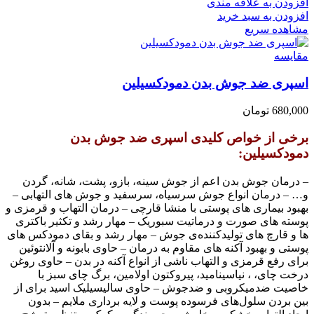
افزودن به علاقه مندی
افزودن به سبد خرید
مشاهده سریع
مقایسه
اسپری ضد جوش بدن دمودکسیلین
680,000
تومان
برخی از خواص کلیدی اسپری ضد جوش بدن
دمودکسیلین:
– درمان جوش بدن اعم از جوش سینه، بازو، پشت، شانه، گردن
و… – درمان انواع جوش سرسیاه، سرسفید و جوش های التهابی –
بهبود بیماری های پوستی با منشا قارچی – درمان التهاب و قرمزی و
پوسته های صورت و درماتیت سبوریک – مهار رشد و تکثیر باکتری
ها و قارچ های تولیدکننده‌ی جوش – مهار رشد و بقای دمودکس های
پوستی و بهبود آکنه های مقاوم به درمان – حاوی بابونه و آلانتوئین
برای رفع قرمزی و التهاب ناشی از انواع آکنه در بدن – حاوی روغن
درخت چای، ، نیاسینامید، پیروکتون اولامین، برگ چای سبز با
خاصیت ضدمیکروبی و ضدجوش – حاوی سالیسیلیک اسید برای از
بین بردن سلول‌های فرسوده پوست و لایه برداری ملایم – بدون