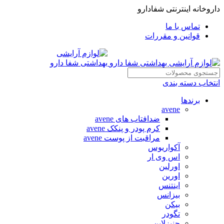
داروخانه اینترنتی شفادارو
تماس با ما
قوانین و مقررات
انتخاب دسته بندی
برندها
avene
ضدافتاب های avene
کرم پودر و پنکک avene
مراقبت از پوست avene
آکواریوس
اس وی ار
اورلین
اورین
اینتنس
بیزانس
بیکن
تگودر
جنیزلاین