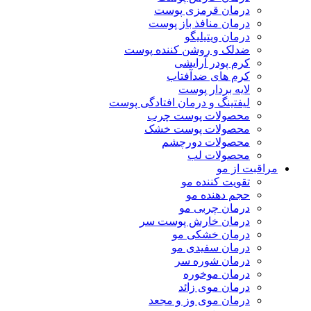
درمان قرمزی پوست
درمان منافذ باز پوست
درمان ویتیلیگو
ضدلک و روشن کننده پوست
کرم پودر آرایشی
کرم های ضدآفتاب
لایه بردار پوست
لیفتینگ و درمان افتادگی پوست
محصولات پوست چرب
محصولات پوست خشک
محصولات دورچشم
محصولات لب
مراقبت از مو
تقویت کننده مو
حجم دهنده مو
درمان چربی مو
درمان خارش پوست سر
درمان خشکی مو
درمان سفیدی مو
درمان شوره سر
درمان موخوره
درمان موی زائد
درمان موی وز و مجعد