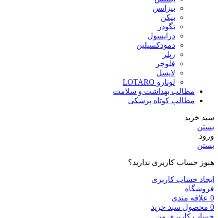
بیزانس
بیکن
تگودر
درایسول
دمودکسیلین
رپلر
فلوچر
لایسل
لوتارو LOTARO
مطالب بهداشت و سلامت
مطالب کوتاه پزشکی
سبد خرید
بستن
ورود
بستن
هنوز حساب کاربری ندارید؟
ایجاد حساب کاربری
فروشگاه
0
علاقه مندی
0
محصول
سبد خرید
حساب کاربری من