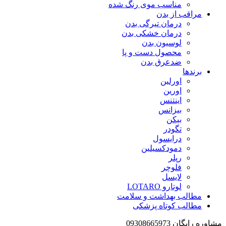
مناسب موی رنگ شده
مراقب از بدن
درمان تیرگی بدن
درمان خشکی بدن
لوسیون بدن
محصول دست و پا
ضدعرق بدن
برندها
اورلین
اورین
اینتنس
بیزانس
بیکن
تگودر
درایسول
دمودکسیلین
رپلر
فلوچر
لایسل
لوتارو LOTARO
مطالب بهداشت و سلامت
مطالب کوتاه پزشکی
مشاوره رایگان 09308665973