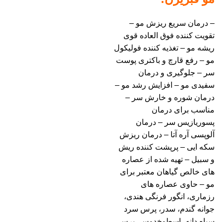
– درمان سریع ریزش مو –
تقویت کننده فوق العاده قوی
ریشه مو – تغذیه کننده فولیکول
مو – رفع قارچ و باکتری پوست
سر – جلوگیری و درمان
سفیدی مو – افزایش رشد مو –
درمان شوره و خارش سر –
مناسب برای درمان
پسوریازیس سر – درمان
آلوپسی آره آتا – درمان ریزش
سکه ایی – پرپشت کننده ریش
و سبیل – تهیه شده از عصاره
های خالص گیاهان معتبر برای
مو – حاوی عصاره های
رزماری، انگور فرنگی هندی،
جوانه گندم، سدر، پرس سرد
سیاه دانه، اسطوخدوس، پرس