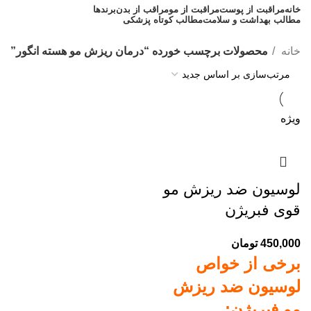
خانه
مراقبت از پوست
مراقبت از مو
مراقب از بدن
برندها
مطالب بهداشت و سلامت
مطالب کوتاه پزشکی
مشاوره رایگان 09308665973
خانه
محصولات برچسب خورده “درمان ریزش مو هسته انگور”
ویژه
لوسیون ضد ریزش مو
قوی فبریژن
450,000
تومان
برخی از خواص
لوسیون ضد ریزش
مو فبریژن: