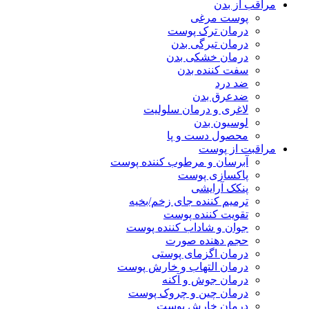
مراقب از بدن
پوست مرغی
درمان ترک پوست
درمان تیرگی بدن
درمان خشکی بدن
سفت کننده بدن
ضد درد
ضدعرق بدن
لاغری و درمان سلولیت
لوسیون بدن
محصول دست و پا
مراقبت از پوست
آبرسان و مرطوب کننده پوست
پاکسازی پوست
پنکک آرایشی
ترمیم کننده جای زخم/بخیه
تقویت کننده پوست
جوان و شاداب کننده پوست
حجم دهنده صورت
درمان اگزمای پوستی
درمان التهاب و خارش پوست
درمان جوش و آکنه
درمان چین و چروک پوست
درمان خارش پوست