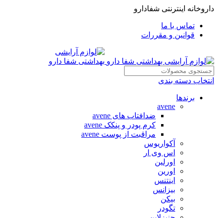
داروخانه اینترنتی شفادارو
تماس با ما
قوانین و مقررات
انتخاب دسته بندی
برندها
avene
ضدافتاب های avene
کرم پودر و پنکک avene
مراقبت از پوست avene
آکواریوس
اس وی ار
اورلین
اورین
اینتنس
بیزانس
بیکن
تگودر
جنیزلاین