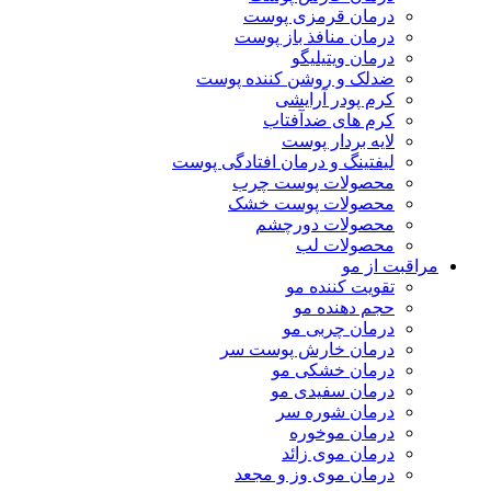
درمان قرمزی پوست
درمان منافذ باز پوست
درمان ویتیلیگو
ضدلک و روشن کننده پوست
کرم پودر آرایشی
کرم های ضدآفتاب
لایه بردار پوست
لیفتینگ و درمان افتادگی پوست
محصولات پوست چرب
محصولات پوست خشک
محصولات دورچشم
محصولات لب
مراقبت از مو
تقویت کننده مو
حجم دهنده مو
درمان چربی مو
درمان خارش پوست سر
درمان خشکی مو
درمان سفیدی مو
درمان شوره سر
درمان موخوره
درمان موی زائد
درمان موی وز و مجعد