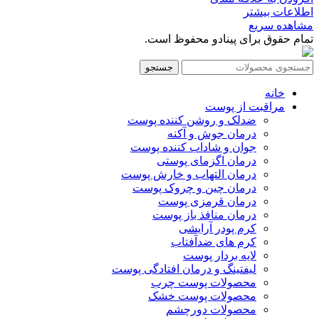
اطلاعات بیشتر
مشاهده سریع
تمام حقوق برای پینادو محفوظ است.
جستجو
خانه
مراقبت از پوست
ضدلک و روشن کننده پوست
درمان جوش و آکنه
جوان و شاداب کننده پوست
درمان اگزمای پوستی
درمان التهاب و خارش پوست
درمان چین و چروک پوست
درمان قرمزی پوست
درمان منافذ باز پوست
کرم پودر آرایشی
کرم های ضدآفتاب
لایه بردار پوست
لیفتینگ و درمان افتادگی پوست
محصولات پوست چرب
محصولات پوست خشک
محصولات دورچشم