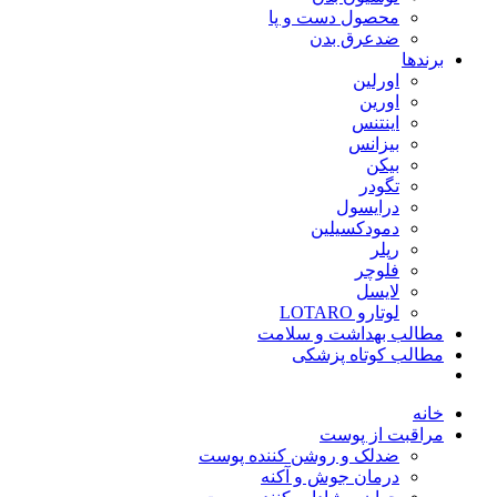
محصول دست و پا
ضدعرق بدن
برندها
اورلین
اورین
اینتنس
بیزانس
بیکن
تگودر
درایسول
دمودکسیلین
رپلر
فلوچر
لایسل
لوتارو LOTARO
مطالب بهداشت و سلامت
مطالب کوتاه پزشکی
خانه
مراقبت از پوست
ضدلک و روشن کننده پوست
درمان جوش و آکنه