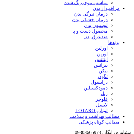
مناسب موی رنگ شده
مراقب از بدن
درمان تیرگی بدن
درمان خشکی بدن
لوسیون بدن
محصول دست و پا
ضدعرق بدن
برندها
اورلین
اورین
اینتنس
بیزانس
بیکن
تگودر
درایسول
دمودکسیلین
رپلر
فلوچر
لایسل
لوتارو LOTARO
مطالب بهداشت و سلامت
مطالب کوتاه پزشکی
مشاوره رایگان 09308665973