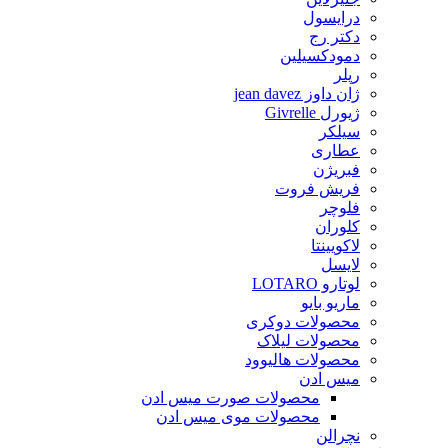
درایسول
دکتر رج
دمودکسیلین
رپلر
ژان داوز jean davez
ژیورل Givrelle
سیلکر
عطاری
فبریژن
فریش فروت
فلوچر
کلوران
لاکویینتا
لایسل
لوتارو LOTARO
ماریو بایو
محصولات دوکری
محصولات لیلاک
محصولات هالیوود
میس ادن
محصولات صورت میس ادن
محصولات موی میس ادن
نچرالن