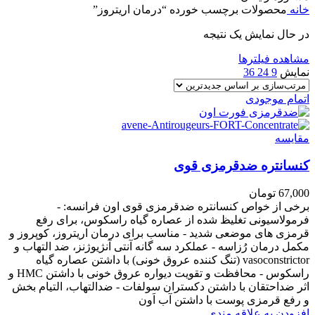
خانه
محصولات برچسب خورده “درمان اریتروز”
در حال نمایش یک نتیجه
مشاهده فیلترها
نمایش
9
24
36
اتمام موجودی
مقایسه
کنسانتره ضدقرمزی قوی
67,000
تومان
برخی از خواص کنسانتره ضدقرمزی قوی اون فرانسه: -
فرمولاسیونی تغلیظ شده از عصاره گیاه راسکوس، برای رفع
قرمزی های موضعی شدید - مناسب برای درمان اریتروز، کوپروز و
مکمل درمان رُزاسه - عملکرد سه گانه آنتی آنژیوژنز، ضد التهاب و
vasoconstrictor (تنگ کننده عروق خونی) با داشتن عصاره گیاه
راسکوس - محافظت و تقویت دیواره عروق خونی با داشتن HMC و
اثر ضداحتقان با داشتن دکستران سولفات - ضدالتهاب، التیام بخش
و رفع قرمزی پوست با داشتن آب اَون
افزودن به علاقه مندی