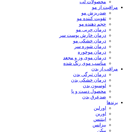
محصولات لب
مراقبت از مو
ضدریزش مو
تقویت کننده مو
حجم دهنده مو
درمان چربی مو
درمان خارش پوست سر
درمان خشکی مو
درمان شوره سر
درمان موخوره
درمان موی وز و مجعد
مناسب موی رنگ شده
مراقب از بدن
درمان تیرگی بدن
درمان خشکی بدن
لوسیون بدن
محصول دست و پا
ضدعرق بدن
برندها
اورلین
اورین
اینتنس
بیزانس
بیکن