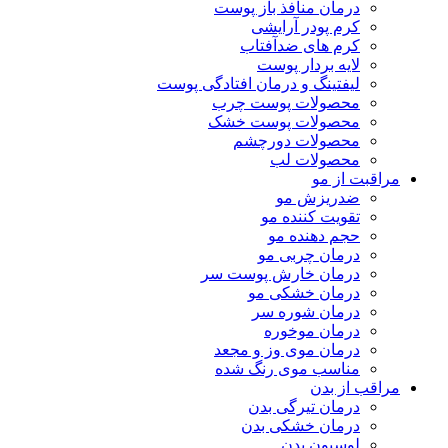
درمان منافذ باز پوست
کرم پودر آرایشی
کرم های ضدآفتاب
لایه بردار پوست
لیفتینگ و درمان افتادگی پوست
محصولات پوست چرب
محصولات پوست خشک
محصولات دورچشم
محصولات لب
مراقبت از مو
ضدریزش مو
تقویت کننده مو
حجم دهنده مو
درمان چربی مو
درمان خارش پوست سر
درمان خشکی مو
درمان شوره سر
درمان موخوره
درمان موی وز و مجعد
مناسب موی رنگ شده
مراقب از بدن
درمان تیرگی بدن
درمان خشکی بدن
لوسیون بدن