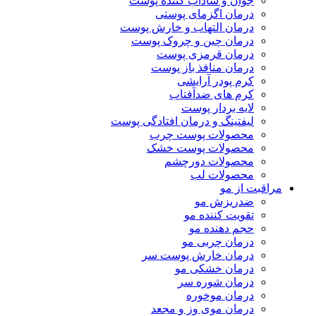
جوان و شاداب کننده پوست
درمان اگزمای پوستی
درمان التهاب و خارش پوست
درمان چین و چروک پوست
درمان قرمزی پوست
درمان منافذ باز پوست
کرم پودر آرایشی
کرم های ضدآفتاب
لایه بردار پوست
لیفتینگ و درمان افتادگی پوست
محصولات پوست چرب
محصولات پوست خشک
محصولات دورچشم
محصولات لب
مراقبت از مو
ضدریزش مو
تقویت کننده مو
حجم دهنده مو
درمان چربی مو
درمان خارش پوست سر
درمان خشکی مو
درمان شوره سر
درمان موخوره
درمان موی وز و مجعد