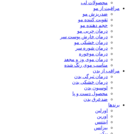
محصولات لب
مراقبت از مو
ضدریزش مو
تقویت کننده مو
حجم دهنده مو
درمان چربی مو
درمان خارش پوست سر
درمان خشکی مو
درمان شوره سر
درمان موخوره
درمان موی وز و مجعد
مناسب موی رنگ شده
مراقب از بدن
درمان تیرگی بدن
درمان خشکی بدن
لوسیون بدن
محصول دست و پا
ضدعرق بدن
برندها
اورلین
اورین
اینتنس
بیزانس
بیکن