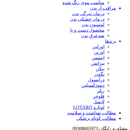
مناسب موی رنگ شده
مراقب از بدن
درمان تیرگی بدن
درمان خشکی بدن
لوسیون بدن
محصول دست و پا
ضدعرق بدن
برندها
اورلین
اورین
اینتنس
بیزانس
بیکن
تگودر
درایسول
دمودکسیلین
رپلر
فلوچر
لایسل
لوتارو LOTARO
مطالب بهداشت و سلامت
مطالب کوتاه پزشکی
مشاوره رایگان 09308665973