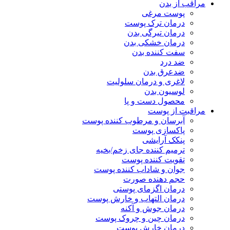
مراقب از بدن
پوست مرغی
درمان ترک پوست
درمان تیرگی بدن
درمان خشکی بدن
سفت کننده بدن
ضد درد
ضدعرق بدن
لاغری و درمان سلولیت
لوسیون بدن
محصول دست و پا
مراقبت از پوست
آبرسان و مرطوب کننده پوست
پاکسازی پوست
پنکک آرایشی
ترمیم کننده جای زخم/بخیه
تقویت کننده پوست
جوان و شاداب کننده پوست
حجم دهنده صورت
درمان اگزمای پوستی
درمان التهاب و خارش پوست
درمان جوش و آکنه
درمان چین و چروک پوست
درمان خارش پوست