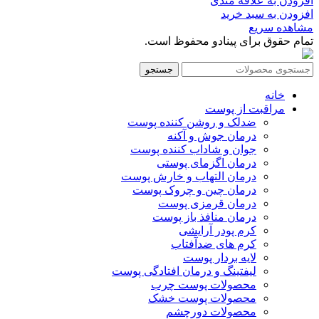
افزودن به علاقه مندی
افزودن به سبد خرید
مشاهده سریع
تمام حقوق برای پینادو محفوظ است.
جستجو
خانه
مراقبت از پوست
ضدلک و روشن کننده پوست
درمان جوش و آکنه
جوان و شاداب کننده پوست
درمان اگزمای پوستی
درمان التهاب و خارش پوست
درمان چین و چروک پوست
درمان قرمزی پوست
درمان منافذ باز پوست
کرم پودر آرایشی
کرم های ضدآفتاب
لایه بردار پوست
لیفتینگ و درمان افتادگی پوست
محصولات پوست چرب
محصولات پوست خشک
محصولات دورچشم