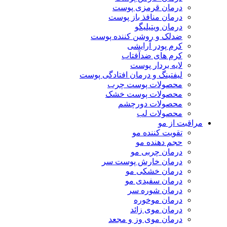
درمان قرمزی پوست
درمان منافذ باز پوست
درمان ویتیلیگو
ضدلک و روشن کننده پوست
کرم پودر آرایشی
کرم های ضدآفتاب
لایه بردار پوست
لیفتینگ و درمان افتادگی پوست
محصولات پوست چرب
محصولات پوست خشک
محصولات دورچشم
محصولات لب
مراقبت از مو
تقویت کننده مو
حجم دهنده مو
درمان چربی مو
درمان خارش پوست سر
درمان خشکی مو
درمان سفیدی مو
درمان شوره سر
درمان موخوره
درمان موی زائد
درمان موی وز و مجعد