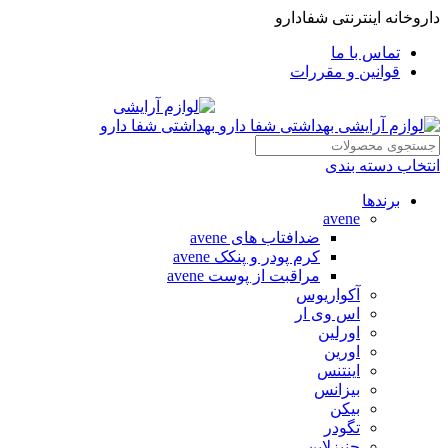
داروخانه اینترنتی شفادارو
تماس با ما
قوانین و مقررات
انتخاب دسته بندی
برندها
avene
ضدافتاب های avene
کرم پودر و پنکک avene
مراقبت از پوست avene
آکواریوس
اس وی ار
اورلین
اورین
اینتنس
بیزانس
بیکن
تگودر
جنیزلاین