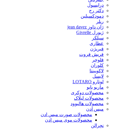
درایسول
دکتر رج
دمودکسیلین
رپلر
ژان داوز jean davez
ژیورل Givrelle
سیلکر
عطاری
فبریژن
فریش فروت
فلوچر
کلوران
لاکویینتا
لایسل
لوتارو LOTARO
ماریو بایو
محصولات دوکری
محصولات لیلاک
محصولات هالیوود
میس ادن
محصولات صورت میس ادن
محصولات موی میس ادن
نچرالن