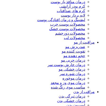
درمان منافذ باز پوست
کرم پودر آرایشی
کرم های ضدآفتاب
لایه بردار پوست
لیفتینگ و درمان افتادگی پوست
محصولات پوست چرب
محصولات پوست خشک
محصولات دورچشم
محصولات لب
مراقبت از مو
ضدریزش مو
تقویت کننده مو
حجم دهنده مو
درمان چربی مو
درمان خارش پوست سر
درمان خشکی مو
درمان شوره سر
درمان موخوره
درمان موی وز و مجعد
مناسب موی رنگ شده
مراقب از بدن
درمان تیرگی بدن
درمان خشکی بدن
لوسیون بدن