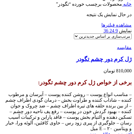
خانه
محصولات برچسب خورده “تگودر”
در حال نمایش یک نتیجه
مشاهده فیلترها
نمایش
9
24
36
مقایسه
ژل کرم دور چشم تگودر
810,000
تومان
برخی از خواص ژل کرم دور چشم تگودر:
– مناسب انواع پوست – روشن کننده پوست – آبرسان و مرطوب
کننده – شاداب کننده و طراوت بخش – درمان گودی اطراف چشم
– از بین برنده حلقه های تیره اطراف چشم – ضد چروک و جوان
کننده – بهبود گردش خون در پوست – رفع پف ناحیه دور چشم –
تسکین دهنده و التیام بخش پوست – فاقد پارابن و ترکیبات آسیب
رسان – جلوگیری از پیری زود رس – حاوی کافئین، آلوئه ورا، خیار
و ویتامین E – ۲۰ میل