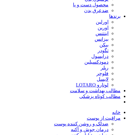
محصول دست و پا
ضدعرق بدن
برندها
اورلین
اورین
اینتنس
بیزانس
بیکن
تگودر
درایسول
دمودکسیلین
رپلر
فلوچر
لایسل
لوتارو LOTARO
مطالب بهداشت و سلامت
مطالب کوتاه پزشکی
خانه
مراقبت از پوست
ضدلک و روشن کننده پوست
درمان جوش و آکنه