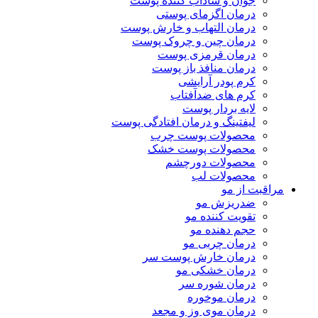
جوان و شاداب کننده پوست
درمان اگزمای پوستی
درمان التهاب و خارش پوست
درمان چین و چروک پوست
درمان قرمزی پوست
درمان منافذ باز پوست
کرم پودر آرایشی
کرم های ضدآفتاب
لایه بردار پوست
لیفتینگ و درمان افتادگی پوست
محصولات پوست چرب
محصولات پوست خشک
محصولات دورچشم
محصولات لب
مراقبت از مو
ضدریزش مو
تقویت کننده مو
حجم دهنده مو
درمان چربی مو
درمان خارش پوست سر
درمان خشکی مو
درمان شوره سر
درمان موخوره
درمان موی وز و مجعد