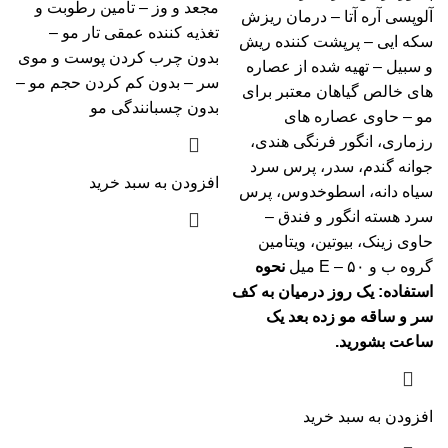
مجعد و وز – تامین رطوبت و
آلوپسی آره آتا – درمان ریزش
تغذیه کننده عمقی تار مو –
سکه ایی – پرپشت کننده ریش
بدون چرب کردن پوست و موی
و سبیل – تهیه شده از عصاره
سر – بدون کم کردن حجم مو –
های خالص گیاهان معتبر برای
بدون چسبانندگی مو
مو – حاوی عصاره های
رزماری، انگور فرنگی هندی،
جوانه گندم، سدر، پرس سرد
افزودن به سبد خرید
سیاه دانه، اسطوخدوس، پرس
سرد هسته انگور و فندق –
حاوی زینک، بیوتین، ویتامین
گروه ب و E – ۵۰ میل
نحوه
استفاده: یک روز درمیان به کف
سر و ساقه مو زده بعد یک
ساعت بشورید.
افزودن به سبد خرید