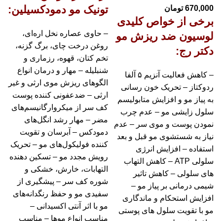
تونیک مو دمودکسیلین:
670,000
تومان
برخی از خواص کلیدی
– حاوی عصاره نخل اره‌ای،
لوسیون ضد ریزش مو
روغن درخت چای، برگ گزنه،
دکتر رج:
تخم کتان، قهوه، رزماری و
شنبلیله – مهار و درمان انواع
– کاهش فعالیت آنزیم ۵ آلفا
الگوهای ریزش موی ارثی و غیر
ردوکتاز – تحریک خون رسانی
ارثی – ضدعفونی کننده پوست
به پیاز مو و افزایش متابولیسم
کف سر از میکروارگانیسم‌های
سلول زایشی مو – عدم چرب
مضر – مهار رشد انگل‌های
نمودن پوست و موی سر – عدم
دمودکس – آبرسان و تقویت
نیاز به شستشوی مو قبل و بعد
کننده فولیکول‌های مو – تحریک
استفاده – افزایش انرژی
رویش مجدد مو – تسکین دهنده
سلولی ATP – کاهش التهاب
التهابات، خارش، خشکی و
های سلولی – کاهش تاثیر
شوره کف سر – پیشگیری از
شیمی درمانی بر پیاز مو –
سفیدی مو و حفظ رنگدانه‌های
افزایش استحکام و ماندگاری
مو با اثر آنتی اکسیدانی –
مو با تقویت سلول های پوستی
مناسب انواع موها – مناسب