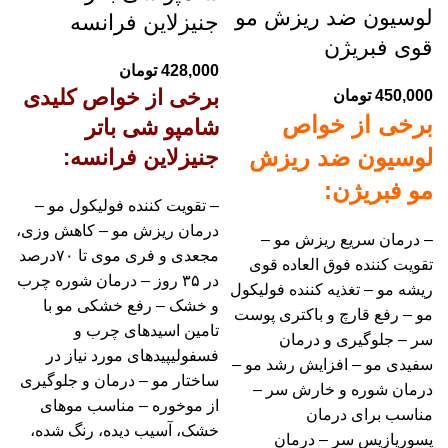
لوسیون ضد ریزش مو
جنیزلاین فرانسه
قوی فبریژن
428,000
تومان
برخی از خواص کلیدی
450,000
تومان
برخی از خواص
شامپو شی باتر
لوسیون ضد ریزش
جنیزلاین فرانسه:
مو فبریژن:
– تقویت کننده فولیکول مو –
درمان ریزش مو – کاهش وزی،
– درمان سریع ریزش مو –
مجعدی و فری موی تا ۷۰درصد
تقویت کننده فوق العاده قوی
در ۳۵ روز – درمان شوره چرب
ریشه مو – تغذیه کننده فولیکول
و خشک – رفع خشکی مو با
مو – رفع قارچ و باکتری پوست
تامین اسیدهای چرب و
سر – جلوگیری و درمان
فسفولیپیدهای مورد نیاز در
سفیدی مو – افزایش رشد مو –
ساختار مو – درمان و جلوگیری
درمان شوره و خارش سر –
از موخوره – مناسب موهای
مناسب برای درمان
خشک، آسیب دیده، رنگ شده،
پسوریازیس سر – درمان