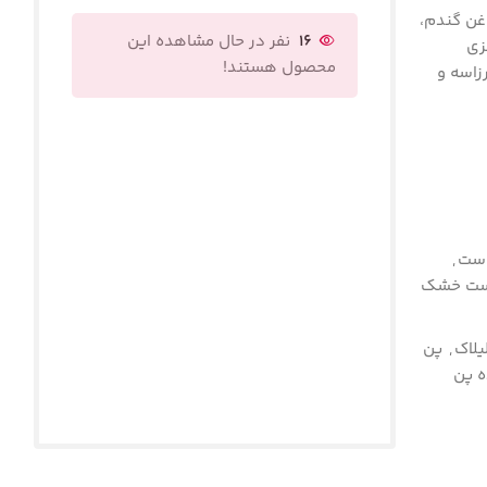
وغن گندم،
16
نفر در حال مشاهده این
زی
محصول هستند!
زاسه و
وست
,
ست خشک
یلاک
,
پن
ه پن