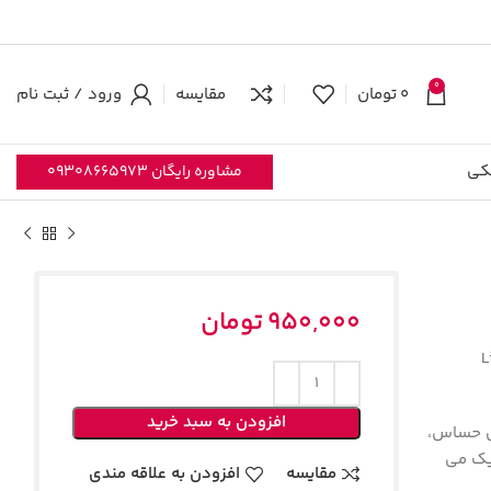
0
0
تومان
مقایسه
ورود / ثبت نام
کی
مشاوره رایگان 09308665973
950,000
تومان
Lilac
افزودن به سبد خرید
ای حساس،
یک می
مقایسه
افزودن به علاقه مندی