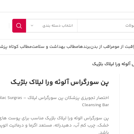
انتخاب دسته بندی
اقبت از مو
مراقب از بدن
برندها
مطالب بهداشت و سلامت
مطالب کوتاه پزش
لوئه ورا لیلاک بلژیک
پن سورگراس آلوئه ورا لیلاک بلژیک
اختصار تجویزی پزشکان پن سورگراس لیلاک –  Surgras
Cleansing Bar
پن سورگراس الوئه ورا لیلاک بلژیک مناسب برای پوست ه
خشک، چرب کم آب، دهیدراته، مستعد اگزما و درماتیت اتوپ
باشد.