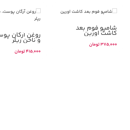
شامپو فوم بعد
کاشت اورین
روغن آرگان پوس
و ناخن رپلر
375,000
تومان
415,000
تومان