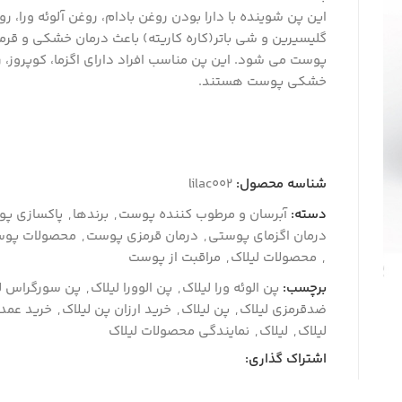
این پن شوینده با دارا بودن روغن بادام، روغن آلوئه ورا، ر
گلیسیرین و شی باتر(کاره کاریته) باعث درمان خشکی و قرم
پوست می شود. این پن مناسب افراد دارای اگزما، کوپروز، ر
خشکی پوست هستند.
شناسه محصول:
lilac002
دسته:
آبرسان و مرطوب کننده پوست
,
برندها
,
پاکسازی پ
درمان اگزمای پوستی
,
درمان قرمزی پوست
,
محصولات پو
,
محصولات لیلاک
,
مراقبت از پوست
برچسب:
پن الوئه ورا لیلاک
,
پن الوورا لیلاک
,
پن سورگراس ل
ضدقرمزی لیلاک
,
پن لیلاک
,
خرید ارزان پن لیلاک
,
خرید عمد
لیلاک
,
لیلاک
,
نمایندگی محصولات لیلاک
اشتراک گذاری: