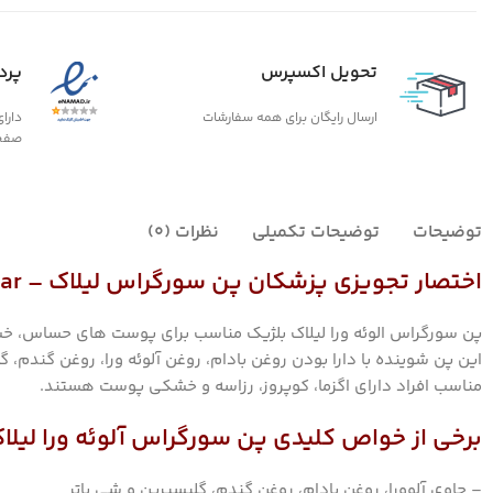
تحویل اکسپرس
پرد
ارسال رایگان برای همه سفارشات
دارا
صفح
توضیحات
توضیحات تکمیلی
نظرات (0)
اختصار تجویزی پزشکان پن سورگراس لیلاک – Lilac Surgras Cleansing Bar
پن سورگراس الوئه ورا لیلاک بلژیک مناسب برای پوست های حساس، خشک
این پن شوینده با دارا بودن روغن بادام، روغن آلوئه ورا، روغن گندم
مناسب افراد دارای اگزما، کوپروز، رزاسه و خشکی پوست هستند.
برخی از خواص کلیدی پن سورگراس آلوئه ورا لیلا
– حاوی آلوورا، روغن بادام، روغن گندم، گلیسیرین و شی باتر