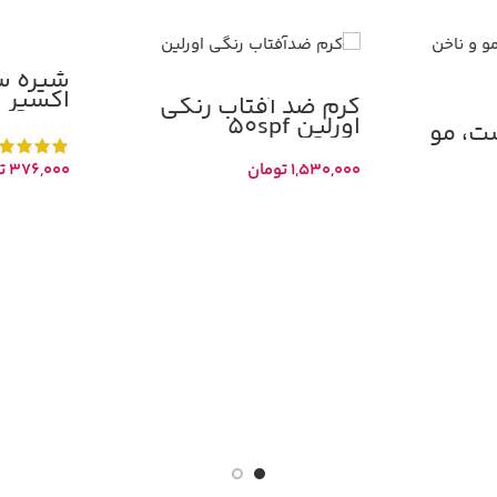
شیره س
اکسیر
کرم ضد آفتاب رنگی
اورلین 50spf
ت، مو
1,530,000
تومان
376,000
ت