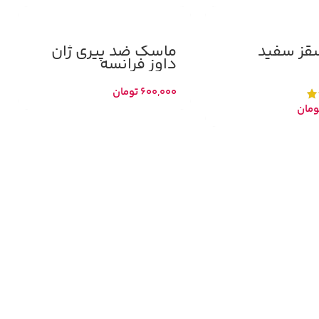
قز سفید
ماسک ضد پیری ژان
داوز فرانسه
600,000
تومان
ومان