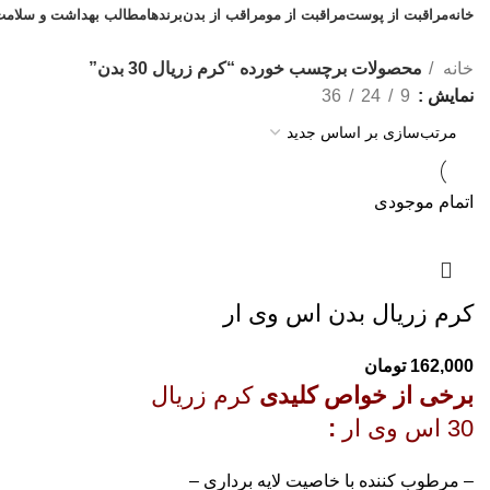
خانه
مراقبت از پوست
مراقبت از مو
مراقب از بدن
برندها
مطالب بهداشت و سلامت
خانه
محصولات برچسب خورده “کرم زریال 30 بدن”
نمایش
9
24
36
اتمام موجودی
کرم زریال بدن اس وی ار
162,000
تومان
برخی از خواص کلیدی
کرم زریال
30 اس وی ار
:
– مرطوب کننده با خاصیت لایه برداری –