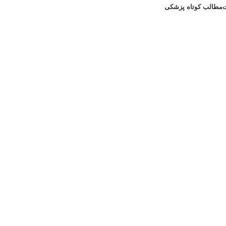
مطالب کوتاه پزشکی
مشاوره رایگان 09308665973