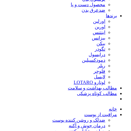
محصول دست و پا
ضدعرق بدن
برندها
اورلین
اورین
اینتنس
بیزانس
بیکن
تگودر
درایسول
دمودکسیلین
رپلر
فلوچر
لایسل
لوتارو LOTARO
مطالب بهداشت و سلامت
مطالب کوتاه پزشکی
خانه
مراقبت از پوست
ضدلک و روشن کننده پوست
درمان جوش و آکنه