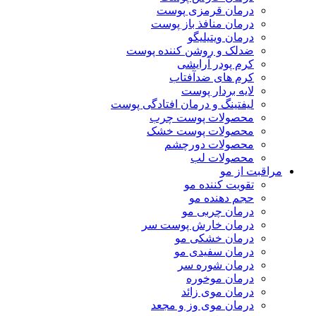
درمان قرمزی پوست
درمان منافذ باز پوست
درمان ویتیلیگو
ضدلک و روشن کننده پوست
کرم پودر آرایشی
کرم های ضدآفتاب
لایه بردار پوست
لیفتینگ و درمان افتادگی پوست
محصولات پوست چرب
محصولات پوست خشک
محصولات دورچشم
محصولات لب
مراقبت از مو
تقویت کننده مو
حجم دهنده مو
درمان چربی مو
درمان خارش پوست سر
درمان خشکی مو
درمان سفیدی مو
درمان شوره سر
درمان موخوره
درمان موی زائد
درمان موی وز و مجعد