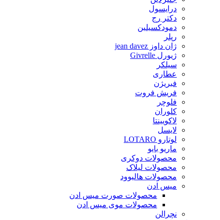
درایسول
دکتر رج
دمودکسیلین
رپلر
ژان داوز jean davez
ژیورل Givrelle
سیلکر
عطاری
فبریژن
فریش فروت
فلوچر
کلوران
لاکویینتا
لایسل
لوتارو LOTARO
ماریو بایو
محصولات دوکری
محصولات لیلاک
محصولات هالیوود
میس ادن
محصولات صورت میس ادن
محصولات موی میس ادن
نچرالن