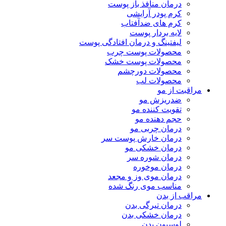
درمان منافذ باز پوست
کرم پودر آرایشی
کرم های ضدآفتاب
لایه بردار پوست
لیفتینگ و درمان افتادگی پوست
محصولات پوست چرب
محصولات پوست خشک
محصولات دورچشم
محصولات لب
مراقبت از مو
ضدریزش مو
تقویت کننده مو
حجم دهنده مو
درمان چربی مو
درمان خارش پوست سر
درمان خشکی مو
درمان شوره سر
درمان موخوره
درمان موی وز و مجعد
مناسب موی رنگ شده
مراقب از بدن
درمان تیرگی بدن
درمان خشکی بدن
لوسیون بدن