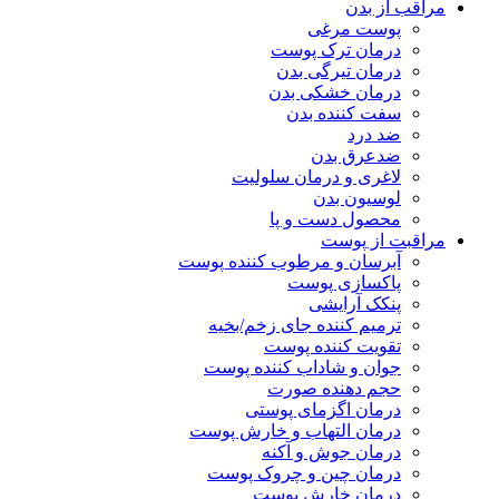
مراقب از بدن
پوست مرغی
درمان ترک پوست
درمان تیرگی بدن
درمان خشکی بدن
سفت کننده بدن
ضد درد
ضدعرق بدن
لاغری و درمان سلولیت
لوسیون بدن
محصول دست و پا
مراقبت از پوست
آبرسان و مرطوب کننده پوست
پاکسازی پوست
پنکک آرایشی
ترمیم کننده جای زخم/بخیه
تقویت کننده پوست
جوان و شاداب کننده پوست
حجم دهنده صورت
درمان اگزمای پوستی
درمان التهاب و خارش پوست
درمان جوش و آکنه
درمان چین و چروک پوست
درمان خارش پوست