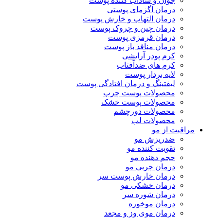
جوان و شاداب کننده پوست
درمان اگزمای پوستی
درمان التهاب و خارش پوست
درمان چین و چروک پوست
درمان قرمزی پوست
درمان منافذ باز پوست
کرم پودر آرایشی
کرم های ضدآفتاب
لایه بردار پوست
لیفتینگ و درمان افتادگی پوست
محصولات پوست چرب
محصولات پوست خشک
محصولات دورچشم
محصولات لب
مراقبت از مو
ضدریزش مو
تقویت کننده مو
حجم دهنده مو
درمان چربی مو
درمان خارش پوست سر
درمان خشکی مو
درمان شوره سر
درمان موخوره
درمان موی وز و مجعد