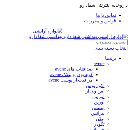
داروخانه اینترنتی شفادارو
تماس با ما
قوانین و مقررات
انتخاب دسته بندی
برندها
avene
ضدافتاب های avene
کرم پودر و پنکک avene
مراقبت از پوست avene
آکواریوس
اس وی ار
اورلین
اورین
اینتنس
بیزانس
بیکن
تگودر
جنیزلاین