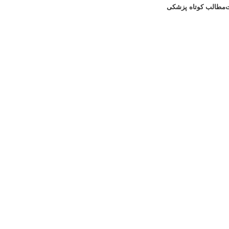
مطالب کوتاه پزشکی
مشاوره رایگان 09308665973