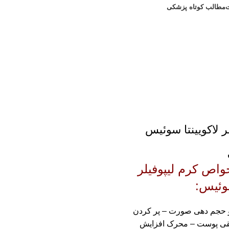
مطالب کوتاه پزشکی
مشاوره رایگان 09308665973
ر لاکویینتا سوئیس
خواص
کرم لیپوفیلر
سوئیس
:
و حجم دهی صورت – پر کردن
ی پوست – محرک افزایش