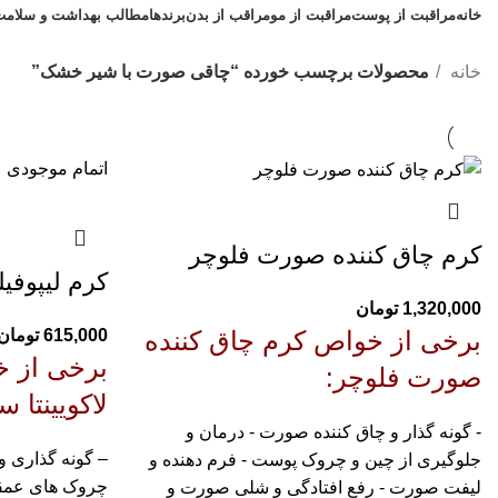
خانه
مراقبت از پوست
مراقبت از مو
مراقب از بدن
برندها
مطالب بهداشت و سلامت
خانه
محصولات برچسب خورده “چاقی صورت با شیر خشک”
اتمام موجودی
کرم چاق کننده صورت فلوچر
کرم لیپوفیل
1,320,000
تومان
615,000
تومان
برخی از خواص
کرم چاق کننده
برخی از 
صورت فلوچر:
لاکویینتا 
- گونه گذار و چاق کننده صورت - درمان و
– گونه گذاری 
جلوگیری از چین و چروک پوست - فرم دهنده و
چروک های عمق
لیفت صورت - رفع افتادگی و شلی صورت و