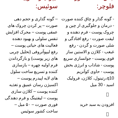
فلوچر:
سوئیس
:
- گونه گذار و چاق کننده صورت
– گونه گذاری و حجم دهی
- درمان و جلوگیری از چین و
صورت – پر کردن چروک های
چروک پوست - فرم دهنده و
عمقی پوست – محرک افزایش
لیفت صورت - رفع افتادگی و
تنفس سلولی و بهبود دهنده
شلی صورت و گردن - رفع
فعالیت های حیاتی پوست –
غبغب - کلاژن و الاستین ساز
رفع لیپوآتروفی (تحلیل چربی
قوی پوست - جوانسازی سریع
های زیر پوست) و بازگرداندن
پوست - شاداب و انرژی بخش
فرم اولیه چهره – بازسازی
پوست - حاوی کوآنزیم
کننده و تسریع ساخت سلول
q10،رتینول، کلاژن، فرولیک
های لایه اپیدرم پوست –
اسید - 30 میل
اکسیژن رسان عمیق و تغذیه
کننده پوست – کلاژن سازی
پوست – لیفتینگ و فرم دهندگی
افزودن به سبد خرید
فوری صورت – ۵۰ میل –
ساخت کشور سوئیس