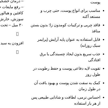
– درمان خشکی
پوست
– رفع مایعات
مناسب برای انواع پوست، حتی چرب و
کافئین و هیالور
مستعد آکنه
سوزش، خارش ی
فاقد چربی و ترکیبات کومدون‌ زا؛ بدون بستن
۳۰ میل – تحت لیسانس LEONIC SRL ایتالیا
منافذ
قابل استفاده به عنوان پایه آرایش (پرایمر
افزودن به سبد 
سبک روزانه)
جذب سریع بدون ایجاد چسبندگی یا برق
افتادگی
تقویت لایه دفاعی پوست و حفظ رطوبت در
طول روز
کمک به سفت شدن پوست و بهبود بافت آن
در طول زمان
احساس نرمی، لطافت و شادابی طبیعی پس
از هر بار استفاده