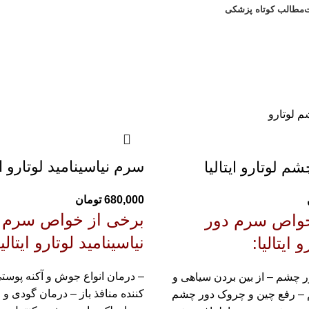
مطالب کوتاه پزشکی
مشاوره رایگان 09308665973
سرم نیاسینامید لوتارو ایت
 لوتارو ایتالیا
680,000
تومان
برخی از خواص
سرم
خواص
سرم دور
نیاسینامید لوتارو ایتالیا
ایتالیا
:
– درمان انواع جوش و آکنه پوست
 چشم – از بین بردن سیاهی و
کننده منافذ باز – درمان گودی 
– رفع چین و چروک دور چشم