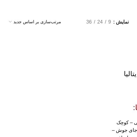
نمایش
9
24
36
الیا
:
ی – کوچک
و جای جوش –