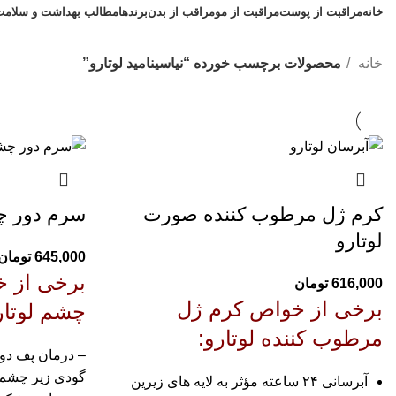
خانه
مراقبت از پوست
مراقبت از مو
مراقب از بدن
برندها
مطالب بهداشت و سلامت
خانه
محصولات برچسب خورده “نیاسینامید لوتارو”
کرم ژل مرطوب کننده صورت
سرم دور چشم
لوتارو
645,000
تومان
برخی از 
616,000
تومان
برخی از خواص کرم ژل
چشم لوتارو 
مرطوب کننده لوتارو
:
– درمان پف دور
گودی زیر چشم 
آبرسانی ۲۴ ساعته مؤثر به لایه‌ های زیرین