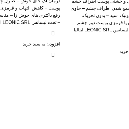
درمان لک جای جوش – کنترل چ
 و خشنی پوست اطراف چشم
پوست – کاهش التهاب و قرمزی
 جمع شدن اطراف چشم – حاوی
رفع باکتری های جوش زا – مناس
ونیک اسید – بدون تحریک،
– تحت لیسانس LEONIC SRL ایتالیا – ۳۰ میل
ا قرمزی پوست دور چشم –
افزودن به سبد خرید
خرید