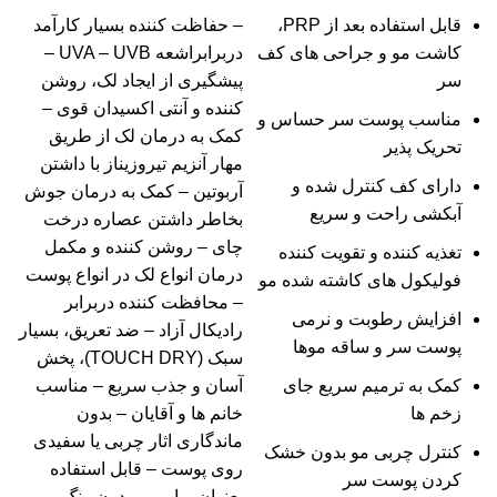
قابل استفاده بعد از PRP،
– حفاظت کننده بسیار کارآمد
کاشت مو و جراحی های کف
دربرابراشعه UVA – UVB –
سر
پیشگیری از ایجاد لک، روشن
کننده و آنتی اکسیدان قوی –
مناسب پوست سر حساس و
کمک به درمان لک از طریق
تحریک پذیر
مهار آنزیم تیروزیناز با داشتن
دارای کف کنترل شده و
آربوتین – کمک به درمان جوش
آبکشی راحت و سریع
بخاطر داشتن عصاره درخت
چای – روشن کننده و مکمل
تغذیه کننده و تقویت کننده
درمان انواع لک در انواع پوست
فولیکول های کاشته شده مو
– محافظت کننده دربرابر
افزایش رطوبت و نرمی
رادیکال آزاد – ضد تعریق، بسیار
پوست سر و ساقه موها
سبک (TOUCH DRY)، پخش
کمک به ترمیم سریع جای
آسان و جذب سریع – مناسب
زخم ها
خانم ها و آقایان – بدون
ماندگاری اثار چربی یا سفیدی
کنترل چربی مو بدون خشک
روی پوست – قابل استفاده
کردن پوست سر
بعنوان پرایمر – بدون رنگ