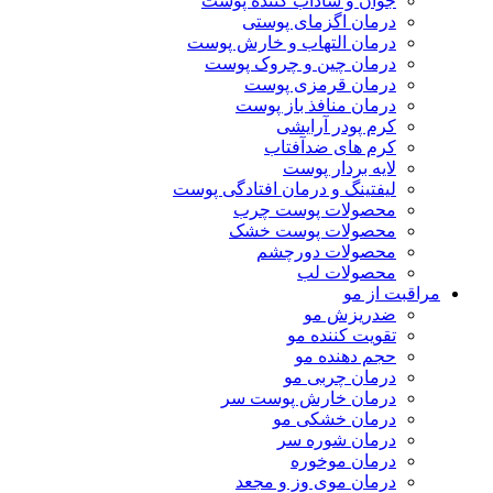
جوان و شاداب کننده پوست
درمان اگزمای پوستی
درمان التهاب و خارش پوست
درمان چین و چروک پوست
درمان قرمزی پوست
درمان منافذ باز پوست
کرم پودر آرایشی
کرم های ضدآفتاب
لایه بردار پوست
لیفتینگ و درمان افتادگی پوست
محصولات پوست چرب
محصولات پوست خشک
محصولات دورچشم
محصولات لب
مراقبت از مو
ضدریزش مو
تقویت کننده مو
حجم دهنده مو
درمان چربی مو
درمان خارش پوست سر
درمان خشکی مو
درمان شوره سر
درمان موخوره
درمان موی وز و مجعد