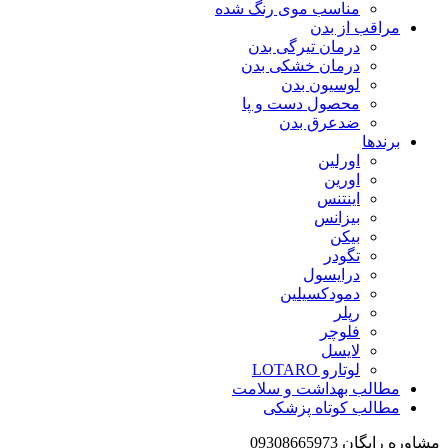
مناسب موی رنگ شده
مراقب از بدن
درمان تیرگی بدن
درمان خشکی بدن
لوسیون بدن
محصول دست و پا
ضدعرق بدن
برندها
اورلین
اورین
اینتنس
بیزانس
بیکن
تگودر
درایسول
دمودکسیلین
رپلر
فلوچر
لایسل
لوتارو LOTARO
مطالب بهداشت و سلامت
مطالب کوتاه پزشکی
مشاوره رایگان 09308665973