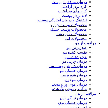
درمان منافذ باز پوست
کرم پودر آرایشی
کرم های ضدآفتاب
لایه بردار پوست
لیفتینگ و درمان افتادگی پوست
محصولات پوست چرب
محصولات پوست خشک
محصولات دورچشم
محصولات لب
مراقبت از مو
ضدریزش مو
تقویت کننده مو
حجم دهنده مو
درمان چربی مو
درمان خارش پوست سر
درمان خشکی مو
درمان شوره سر
درمان موخوره
درمان موی وز و مجعد
مناسب موی رنگ شده
مراقب از بدن
درمان تیرگی بدن
درمان خشکی بدن
لوسیون بدن