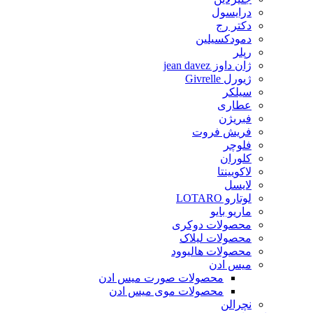
درایسول
دکتر رج
دمودکسیلین
رپلر
ژان داوز jean davez
ژیورل Givrelle
سیلکر
عطاری
فبریژن
فریش فروت
فلوچر
کلوران
لاکویینتا
لایسل
لوتارو LOTARO
ماریو بایو
محصولات دوکری
محصولات لیلاک
محصولات هالیوود
میس ادن
محصولات صورت میس ادن
محصولات موی میس ادن
نچرالن