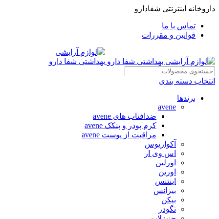
داروخانه اینترنتی شفادارو
تماس با ما
قوانین و مقررات
انتخاب دسته بندی
برندها
avene
ضدافتاب های avene
کرم پودر و پنکک avene
مراقبت از پوست avene
آکواریوس
اس وی ار
اورلین
اورین
اینتنس
بیزانس
بیکن
تگودر
جنیزلاین