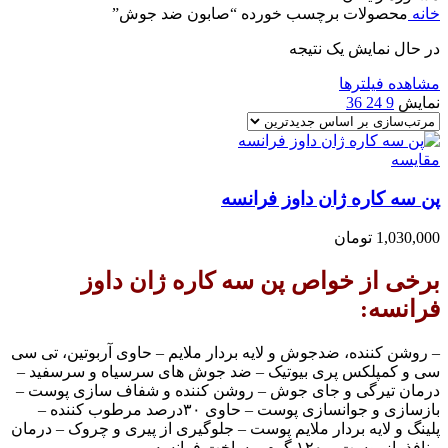
خانه
محصولات برچسب خورده “صابون ضد جوش”
در حال نمایش یک نتیجه
مشاهده فیلترها
نمایش
9
24
36
مقایسه
پن سه کاره ژان داوز فرانسه
1,030,000
تومان
برخی از خواص
پن سه کاره ژان داوز
فرانسه
:
– روشن کننده، ضدجوش و لایه بردار ملایم – حاوی آربوتین، تی سی
سی و کمپلکس پری بیوتیک – ضد جوش های سرسیاه و سرسفید –
درمان تیرگی و جای جوش – روشن کننده و شفاف سازی پوست –
بازسازی و جوانسازی پوست – حاوی ۳۰درصد مرطوب کننده –
پلینگ و لایه بردار ملایم پوست – جلوگیری از پیری و چروک – درمان
منافذ باز پوست – ۱۲۰ گرم – ساخت فرانسه