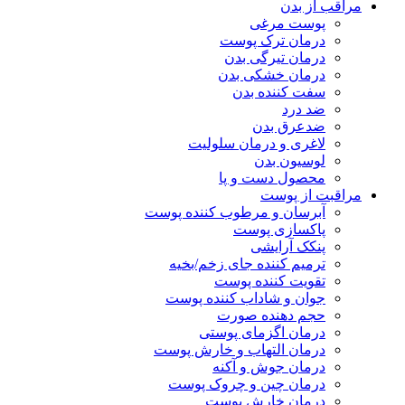
مراقب از بدن
پوست مرغی
درمان ترک پوست
درمان تیرگی بدن
درمان خشکی بدن
سفت کننده بدن
ضد درد
ضدعرق بدن
لاغری و درمان سلولیت
لوسیون بدن
محصول دست و پا
مراقبت از پوست
آبرسان و مرطوب کننده پوست
پاکسازی پوست
پنکک آرایشی
ترمیم کننده جای زخم/بخیه
تقویت کننده پوست
جوان و شاداب کننده پوست
حجم دهنده صورت
درمان اگزمای پوستی
درمان التهاب و خارش پوست
درمان جوش و آکنه
درمان چین و چروک پوست
درمان خارش پوست