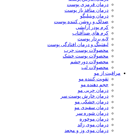
درمان قرمزی پوست
درمان منافذ باز پوست
درمان ویتیلیگو
ضدلک و روشن کننده پوست
کرم پودر آرایشی
کرم های ضدآفتاب
لایه بردار پوست
لیفتینگ و درمان افتادگی پوست
محصولات پوست چرب
محصولات پوست خشک
محصولات دورچشم
محصولات لب
مراقبت از مو
تقویت کننده مو
حجم دهنده مو
درمان چربی مو
درمان خارش پوست سر
درمان خشکی مو
درمان سفیدی مو
درمان شوره سر
درمان موخوره
درمان موی زائد
درمان موی وز و مجعد