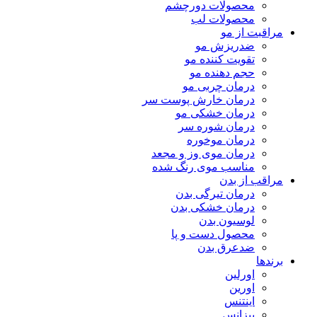
محصولات دورچشم
محصولات لب
مراقبت از مو
ضدریزش مو
تقویت کننده مو
حجم دهنده مو
درمان چربی مو
درمان خارش پوست سر
درمان خشکی مو
درمان شوره سر
درمان موخوره
درمان موی وز و مجعد
مناسب موی رنگ شده
مراقب از بدن
درمان تیرگی بدن
درمان خشکی بدن
لوسیون بدن
محصول دست و پا
ضدعرق بدن
برندها
اورلین
اورین
اینتنس
بیزانس