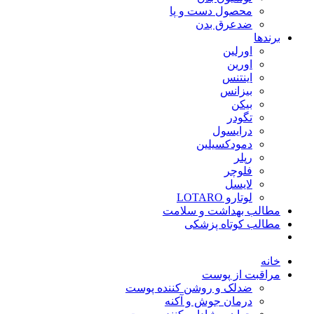
محصول دست و پا
ضدعرق بدن
برندها
اورلین
اورین
اینتنس
بیزانس
بیکن
تگودر
درایسول
دمودکسیلین
رپلر
فلوچر
لایسل
لوتارو LOTARO
مطالب بهداشت و سلامت
مطالب کوتاه پزشکی
خانه
مراقبت از پوست
ضدلک و روشن کننده پوست
درمان جوش و آکنه