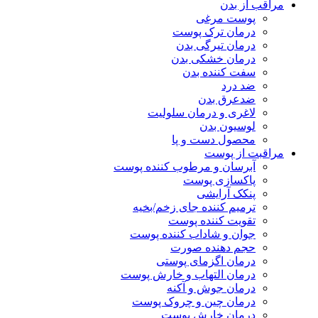
مراقب از بدن
پوست مرغی
درمان ترک پوست
درمان تیرگی بدن
درمان خشکی بدن
سفت کننده بدن
ضد درد
ضدعرق بدن
لاغری و درمان سلولیت
لوسیون بدن
محصول دست و پا
مراقبت از پوست
آبرسان و مرطوب کننده پوست
پاکسازی پوست
پنکک آرایشی
ترمیم کننده جای زخم/بخیه
تقویت کننده پوست
جوان و شاداب کننده پوست
حجم دهنده صورت
درمان اگزمای پوستی
درمان التهاب و خارش پوست
درمان جوش و آکنه
درمان چین و چروک پوست
درمان خارش پوست