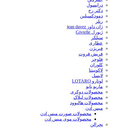
درایسول
دکتر رج
دمودکسیلین
رپلر
ژان داوز jean davez
ژیورل Givrelle
سیلکر
عطاری
فبریژن
فریش فروت
فلوچر
کلوران
لاکویینتا
لایسل
لوتارو LOTARO
ماریو بایو
محصولات دوکری
محصولات لیلاک
محصولات هالیوود
میس ادن
محصولات صورت میس ادن
محصولات موی میس ادن
نچرالن