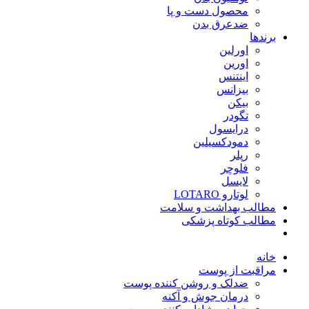
محصول دست و پا
ضدعرق بدن
برندها
اورلین
اورین
اینتنس
بیزانس
بیکن
تگودر
درایسول
دمودکسیلین
رپلر
فلوچر
لایسل
لوتارو LOTARO
مطالب بهداشت و سلامت
مطالب کوتاه پزشکی
خانه
مراقبت از پوست
ضدلک و روشن کننده پوست
درمان جوش و آکنه