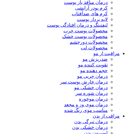
درمان منافذ باز پوست
کرم پودر آرایشی
کرم های ضدآفتاب
لایه بردار پوست
لیفتینگ و درمان افتادگی پوست
محصولات پوست چرب
محصولات پوست خشک
محصولات دورچشم
محصولات لب
مراقبت از مو
ضدریزش مو
تقویت کننده مو
حجم دهنده مو
درمان چربی مو
درمان خارش پوست سر
درمان خشکی مو
درمان شوره سر
درمان موخوره
درمان موی وز و مجعد
مناسب موی رنگ شده
مراقب از بدن
درمان تیرگی بدن
درمان خشکی بدن
لوسیون بدن