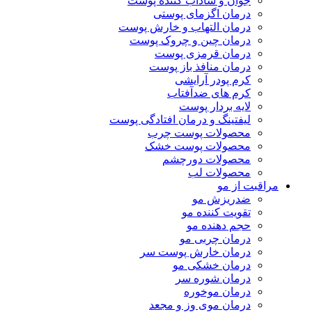
جوان و شاداب کننده پوست
درمان اگزمای پوستی
درمان التهاب و خارش پوست
درمان چین و چروک پوست
درمان قرمزی پوست
درمان منافذ باز پوست
کرم پودر آرایشی
کرم های ضدآفتاب
لایه بردار پوست
لیفتینگ و درمان افتادگی پوست
محصولات پوست چرب
محصولات پوست خشک
محصولات دورچشم
محصولات لب
مراقبت از مو
ضدریزش مو
تقویت کننده مو
حجم دهنده مو
درمان چربی مو
درمان خارش پوست سر
درمان خشکی مو
درمان شوره سر
درمان موخوره
درمان موی وز و مجعد