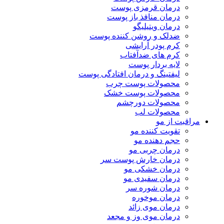
درمان قرمزی پوست
درمان منافذ باز پوست
درمان ویتیلیگو
ضدلک و روشن کننده پوست
کرم پودر آرایشی
کرم های ضدآفتاب
لایه بردار پوست
لیفتینگ و درمان افتادگی پوست
محصولات پوست چرب
محصولات پوست خشک
محصولات دورچشم
محصولات لب
مراقبت از مو
تقویت کننده مو
حجم دهنده مو
درمان چربی مو
درمان خارش پوست سر
درمان خشکی مو
درمان سفیدی مو
درمان شوره سر
درمان موخوره
درمان موی زائد
درمان موی وز و مجعد