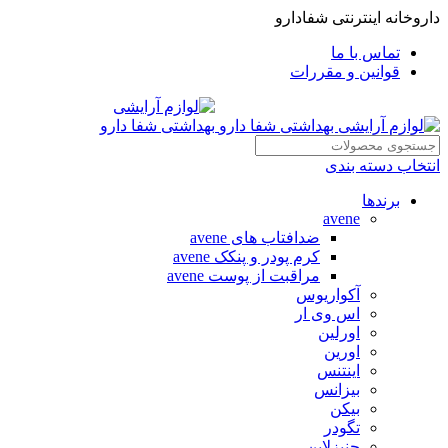
داروخانه اینترنتی شفادارو
تماس با ما
قوانین و مقررات
انتخاب دسته بندی
برندها
avene
ضدافتاب های avene
کرم پودر و پنکک avene
مراقبت از پوست avene
آکواریوس
اس وی ار
اورلین
اورین
اینتنس
بیزانس
بیکن
تگودر
جنیزلاین