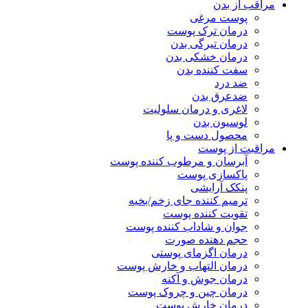
مراقب از بدن
پوست مرغی
درمان ترک پوست
درمان تیرگی بدن
درمان خشکی بدن
سفت کننده بدن
ضد درد
ضدعرق بدن
لاغری و درمان سلولیت
لوسیون بدن
محصول دست و پا
مراقبت از پوست
آبرسان و مرطوب کننده پوست
پاکسازی پوست
پنکک آرایشی
ترمیم کننده جای زخم/بخیه
تقویت کننده پوست
جوان و شاداب کننده پوست
حجم دهنده صورت
درمان اگزمای پوستی
درمان التهاب و خارش پوست
درمان جوش و آکنه
درمان چین و چروک پوست
درمان خارش پوست