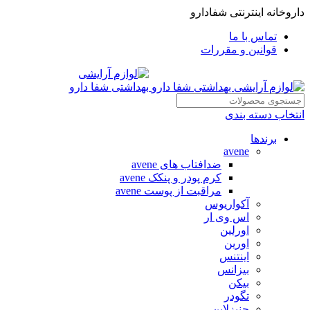
داروخانه اینترنتی شفادارو
تماس با ما
قوانین و مقررات
انتخاب دسته بندی
برندها
avene
ضدافتاب های avene
کرم پودر و پنکک avene
مراقبت از پوست avene
آکواریوس
اس وی ار
اورلین
اورین
اینتنس
بیزانس
بیکن
تگودر
جنیزلاین