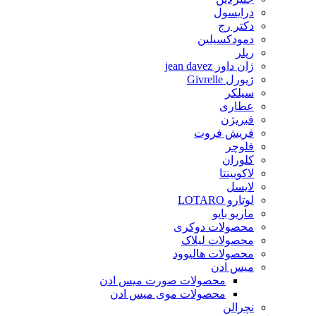
درایسول
دکتر رج
دمودکسیلین
رپلر
ژان داوز jean davez
ژیورل Givrelle
سیلکر
عطاری
فبریژن
فریش فروت
فلوچر
کلوران
لاکویینتا
لایسل
لوتارو LOTARO
ماریو بایو
محصولات دوکری
محصولات لیلاک
محصولات هالیوود
میس ادن
محصولات صورت میس ادن
محصولات موی میس ادن
نچرالن