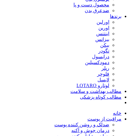
محصول دست و پا
ضدعرق بدن
برندها
اورلین
اورین
اینتنس
بیزانس
بیکن
تگودر
درایسول
دمودکسیلین
رپلر
فلوچر
لایسل
لوتارو LOTARO
مطالب بهداشت و سلامت
مطالب کوتاه پزشکی
خانه
مراقبت از پوست
ضدلک و روشن کننده پوست
درمان جوش و آکنه