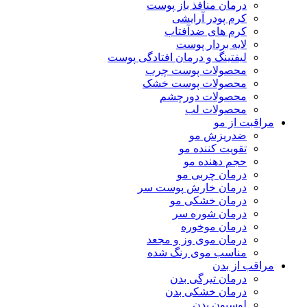
درمان منافذ باز پوست
کرم پودر آرایشی
کرم های ضدآفتاب
لایه بردار پوست
لیفتینگ و درمان افتادگی پوست
محصولات پوست چرب
محصولات پوست خشک
محصولات دورچشم
محصولات لب
مراقبت از مو
ضدریزش مو
تقویت کننده مو
حجم دهنده مو
درمان چربی مو
درمان خارش پوست سر
درمان خشکی مو
درمان شوره سر
درمان موخوره
درمان موی وز و مجعد
مناسب موی رنگ شده
مراقب از بدن
درمان تیرگی بدن
درمان خشکی بدن
لوسیون بدن