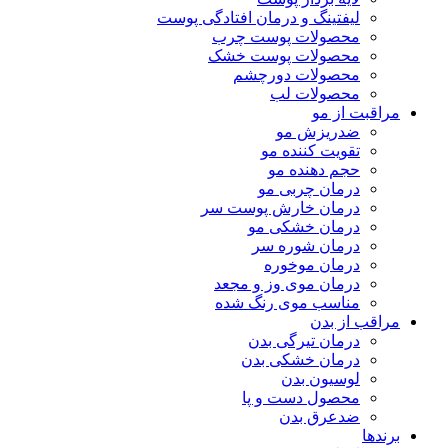
لیفتینگ و درمان افتادگی پوست
محصولات پوست چرب
محصولات پوست خشک
محصولات دورچشم
محصولات لب
مراقبت از مو
ضدریزش مو
تقویت کننده مو
حجم دهنده مو
درمان چربی مو
درمان خارش پوست سر
درمان خشکی مو
درمان شوره سر
درمان موخوره
درمان موی وز و مجعد
مناسب موی رنگ شده
مراقب از بدن
درمان تیرگی بدن
درمان خشکی بدن
لوسیون بدن
محصول دست و پا
ضدعرق بدن
برندها