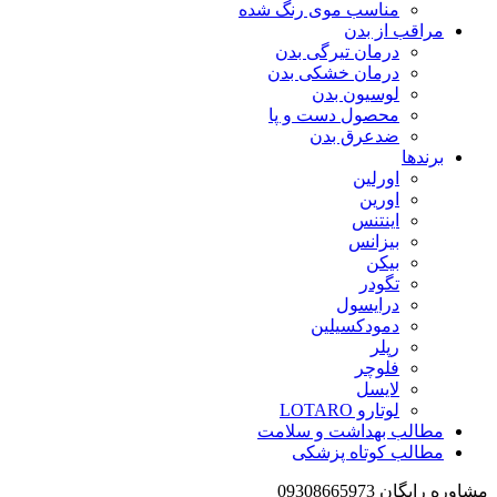
مناسب موی رنگ شده
مراقب از بدن
درمان تیرگی بدن
درمان خشکی بدن
لوسیون بدن
محصول دست و پا
ضدعرق بدن
برندها
اورلین
اورین
اینتنس
بیزانس
بیکن
تگودر
درایسول
دمودکسیلین
رپلر
فلوچر
لایسل
لوتارو LOTARO
مطالب بهداشت و سلامت
مطالب کوتاه پزشکی
مشاوره رایگان 09308665973