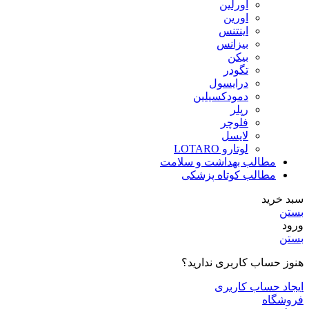
اورلین
اورین
اینتنس
بیزانس
بیکن
تگودر
درایسول
دمودکسیلین
رپلر
فلوچر
لایسل
لوتارو LOTARO
مطالب بهداشت و سلامت
مطالب کوتاه پزشکی
سبد خرید
بستن
ورود
بستن
هنوز حساب کاربری ندارید؟
ایجاد حساب کاربری
فروشگاه