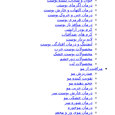
جوان و شاداب کننده پوست
درمان اگزمای پوستی
درمان التهاب و خارش پوست
درمان چین و چروک پوست
درمان قرمزی پوست
درمان منافذ باز پوست
کرم پودر آرایشی
کرم های ضدآفتاب
لایه بردار پوست
لیفتینگ و درمان افتادگی پوست
محصولات پوست چرب
محصولات پوست خشک
محصولات دورچشم
محصولات لب
مراقبت از مو
ضدریزش مو
تقویت کننده مو
حجم دهنده مو
درمان چربی مو
درمان خارش پوست سر
درمان خشکی مو
درمان شوره سر
درمان موخوره
درمان موی وز و مجعد