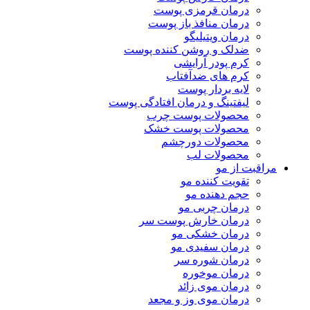
درمان قرمزی پوست
درمان منافذ باز پوست
درمان ویتیلیگو
ضدلک و روشن کننده پوست
کرم پودر آرایشی
کرم های ضدآفتاب
لایه بردار پوست
لیفتینگ و درمان افتادگی پوست
محصولات پوست چرب
محصولات پوست خشک
محصولات دورچشم
محصولات لب
مراقبت از مو
تقویت کننده مو
حجم دهنده مو
درمان چربی مو
درمان خارش پوست سر
درمان خشکی مو
درمان سفیدی مو
درمان شوره سر
درمان موخوره
درمان موی زائد
درمان موی وز و مجعد