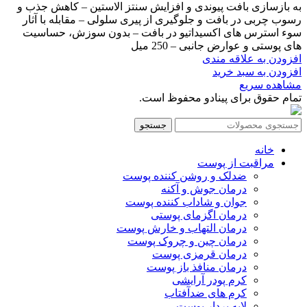
به بازسازی بافت پیوندی و افزایش سنتز الاستین – کاهش جذب و
رسوب چربی در بافت و جلوگیری از پیری سلولی – مقابله با آثار
سوء استرس های اکسیداتیو در بافت – بدون سوزش، حساسیت
های پوستی و عوارض جانبی – 250 میل
افزودن به علاقه مندی
افزودن به سبد خرید
مشاهده سریع
تمام حقوق برای پینادو محفوظ است.
جستجو
خانه
مراقبت از پوست
ضدلک و روشن کننده پوست
درمان جوش و آکنه
جوان و شاداب کننده پوست
درمان اگزمای پوستی
درمان التهاب و خارش پوست
درمان چین و چروک پوست
درمان قرمزی پوست
درمان منافذ باز پوست
کرم پودر آرایشی
کرم های ضدآفتاب
لایه بردار پوست