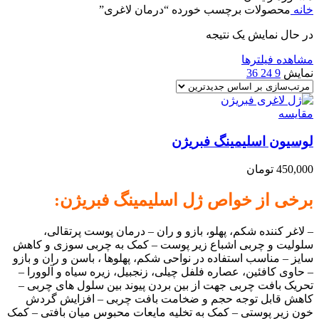
خانه
محصولات برچسب خورده “درمان لاغری”
در حال نمایش یک نتیجه
مشاهده فیلترها
نمایش
9
24
36
مقایسه
لوسیون اسلیمینگ فبریژن
450,000
تومان
برخی از خواص ژل اسلیمینگ فبریژن:
– لاغر کننده شکم، پهلو، بازو و ران – درمان پوست پرتقالی،
سلولیت و چربی اشباع زیر پوست – کمک به چربی سوزی و کاهش
سایز – مناسب استفاده در نواحی شکم، پهلوها ، باسن و ران و بازو
– حاوی کافئین، عصاره فلفل چیلی، زنجبیل، زیره سیاه و آلوورا –
تحریک بافت چربی جهت از بین بردن پیوند بین سلول های چربی –
کاهش قابل توجه حجم و ضخامت بافت چربی – افزایش گردش
خون زیر پوستی – کمک به تخلیه مایعات محبوس میان بافتی – کمک