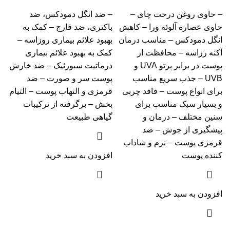
– حاوی روغن درخت چای –
– ضد انگل دمودکس، ضد
حاوی عصاره آلوئه ورا – کاهش
باکتری، ضد قارچ – کمک به
انگل دمودکس – مناسب درمان
بهبود علائم بیماری روزاسه –
آکنه رزاسه – محافظت از
کمک به بهبود علائم بیماری
پوست در برابر پرتو UVA و
درماتیت سبورئیک – ضد خارش
UVB – جذب سریع مناسب
پوست سر و صورت – ضد
برای انواع پوست – فاقد چربی
قرمزی و التهاب پوست – التیام
و بسیار سبک مناسب برای
بخش – برگرفته از ترکیبات
سنین مختلف – درمان و
گیاهی طبیعت
پیشگیری از جوش – ضد
قرمزی پوست – نرم و شاداب
کننده پوست
افزودن به سبد خرید
افزودن به سبد خرید