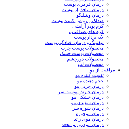
درمان قرمزی پوست
درمان منافذ باز پوست
درمان ویتیلیگو
ضدلک و روشن کننده پوست
کرم پودر آرایشی
کرم های ضدآفتاب
لایه بردار پوست
لیفتینگ و درمان افتادگی پوست
محصولات پوست چرب
محصولات پوست خشک
محصولات دورچشم
محصولات لب
مراقبت از مو
تقویت کننده مو
حجم دهنده مو
درمان چربی مو
درمان خارش پوست سر
درمان خشکی مو
درمان سفیدی مو
درمان شوره سر
درمان موخوره
درمان موی زائد
درمان موی وز و مجعد