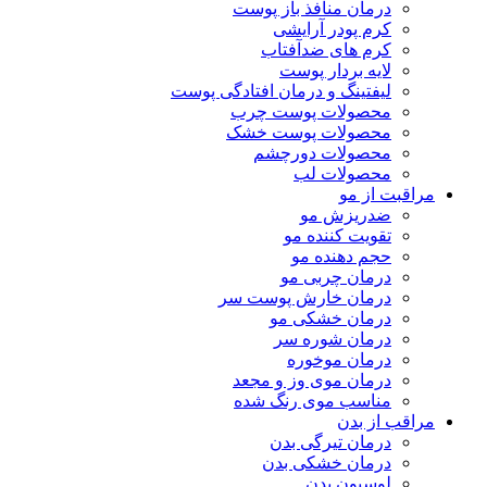
درمان منافذ باز پوست
کرم پودر آرایشی
کرم های ضدآفتاب
لایه بردار پوست
لیفتینگ و درمان افتادگی پوست
محصولات پوست چرب
محصولات پوست خشک
محصولات دورچشم
محصولات لب
مراقبت از مو
ضدریزش مو
تقویت کننده مو
حجم دهنده مو
درمان چربی مو
درمان خارش پوست سر
درمان خشکی مو
درمان شوره سر
درمان موخوره
درمان موی وز و مجعد
مناسب موی رنگ شده
مراقب از بدن
درمان تیرگی بدن
درمان خشکی بدن
لوسیون بدن