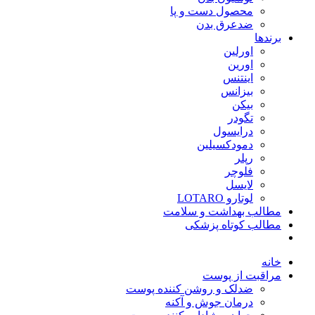
محصول دست و پا
ضدعرق بدن
برندها
اورلین
اورین
اینتنس
بیزانس
بیکن
تگودر
درایسول
دمودکسیلین
رپلر
فلوچر
لایسل
لوتارو LOTARO
مطالب بهداشت و سلامت
مطالب کوتاه پزشکی
خانه
مراقبت از پوست
ضدلک و روشن کننده پوست
درمان جوش و آکنه