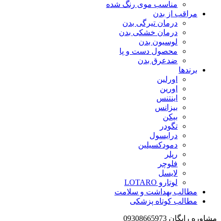
مناسب موی رنگ شده
مراقب از بدن
درمان تیرگی بدن
درمان خشکی بدن
لوسیون بدن
محصول دست و پا
ضدعرق بدن
برندها
اورلین
اورین
اینتنس
بیزانس
بیکن
تگودر
درایسول
دمودکسیلین
رپلر
فلوچر
لایسل
لوتارو LOTARO
مطالب بهداشت و سلامت
مطالب کوتاه پزشکی
مشاوره رایگان 09308665973