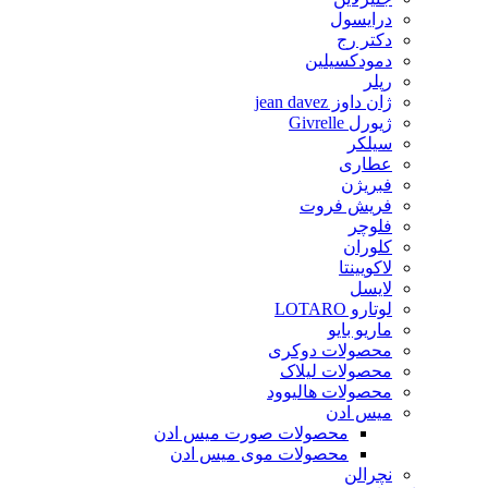
درایسول
دکتر رج
دمودکسیلین
رپلر
ژان داوز jean davez
ژیورل Givrelle
سیلکر
عطاری
فبریژن
فریش فروت
فلوچر
کلوران
لاکویینتا
لایسل
لوتارو LOTARO
ماریو بایو
محصولات دوکری
محصولات لیلاک
محصولات هالیوود
میس ادن
محصولات صورت میس ادن
محصولات موی میس ادن
نچرالن