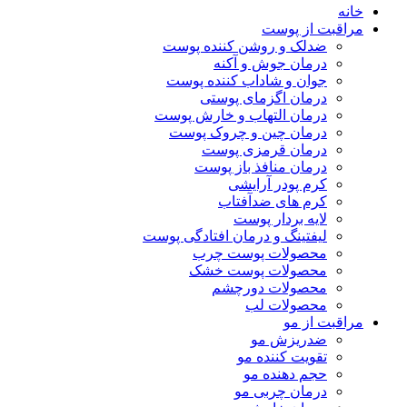
خانه
مراقبت از پوست
ضدلک و روشن کننده پوست
درمان جوش و آکنه
جوان و شاداب کننده پوست
درمان اگزمای پوستی
درمان التهاب و خارش پوست
درمان چین و چروک پوست
درمان قرمزی پوست
درمان منافذ باز پوست
کرم پودر آرایشی
کرم های ضدآفتاب
لایه بردار پوست
لیفتینگ و درمان افتادگی پوست
محصولات پوست چرب
محصولات پوست خشک
محصولات دورچشم
محصولات لب
مراقبت از مو
ضدریزش مو
تقویت کننده مو
حجم دهنده مو
درمان چربی مو