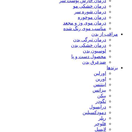
درمان خارش پوست سر
درمان خشکی مو
درمان شوره سر
درمان موخوره
درمان موی وز و مجعد
مناسب موی رنگ شده
مراقب از بدن
درمان تیرگی بدن
درمان خشکی بدن
لوسیون بدن
محصول دست و پا
ضدعرق بدن
برندها
اورلین
اورین
اینتنس
بیزانس
بیکن
تگودر
درایسول
دمودکسیلین
رپلر
فلوچر
لایسل