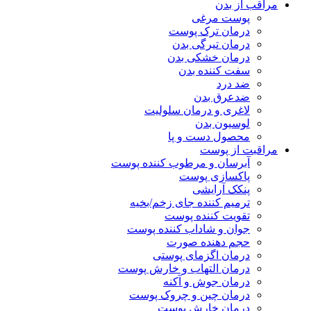
مراقب از بدن
پوست مرغی
درمان ترک پوست
درمان تیرگی بدن
درمان خشکی بدن
سفت کننده بدن
ضد درد
ضدعرق بدن
لاغری و درمان سلولیت
لوسیون بدن
محصول دست و پا
مراقبت از پوست
آبرسان و مرطوب کننده پوست
پاکسازی پوست
پنکک آرایشی
ترمیم کننده جای زخم/بخیه
تقویت کننده پوست
جوان و شاداب کننده پوست
حجم دهنده صورت
درمان اگزمای پوستی
درمان التهاب و خارش پوست
درمان جوش و آکنه
درمان چین و چروک پوست
درمان خارش پوست