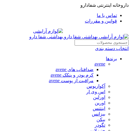
داروخانه اینترنتی شفادارو
تماس با ما
قوانین و مقررات
انتخاب دسته بندی
برندها
avene
ضدافتاب های avene
کرم پودر و پنکک avene
مراقبت از پوست avene
آکواریوس
اس وی ار
اورلین
اورین
اینتنس
بیزانس
بیکن
تگودر
جنیزلاین