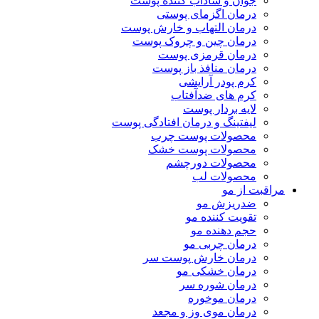
جوان و شاداب کننده پوست
درمان اگزمای پوستی
درمان التهاب و خارش پوست
درمان چین و چروک پوست
درمان قرمزی پوست
درمان منافذ باز پوست
کرم پودر آرایشی
کرم های ضدآفتاب
لایه بردار پوست
لیفتینگ و درمان افتادگی پوست
محصولات پوست چرب
محصولات پوست خشک
محصولات دورچشم
محصولات لب
مراقبت از مو
ضدریزش مو
تقویت کننده مو
حجم دهنده مو
درمان چربی مو
درمان خارش پوست سر
درمان خشکی مو
درمان شوره سر
درمان موخوره
درمان موی وز و مجعد