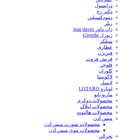
درایسول
دکتر رج
دمودکسیلین
رپلر
ژان داوز jean davez
ژیورل Givrelle
سیلکر
عطاری
فبریژن
فریش فروت
فلوچر
کلوران
لاکویینتا
لایسل
لوتارو LOTARO
ماریو بایو
محصولات دوکری
محصولات لیلاک
محصولات هالیوود
میس ادن
محصولات صورت میس ادن
محصولات موی میس ادن
نچرالن