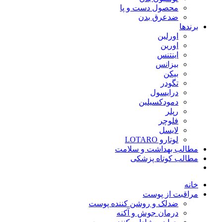
محصول دست و پا
ضدعرق بدن
برندها
اورلین
اورین
اینتنس
بیزانس
بیکن
تگودر
درایسول
دمودکسیلین
رپلر
فلوچر
لایسل
لوتارو LOTARO
مطالب بهداشت و سلامت
مطالب کوتاه پزشکی
خانه
مراقبت از پوست
ضدلک و روشن کننده پوست
درمان جوش و آکنه