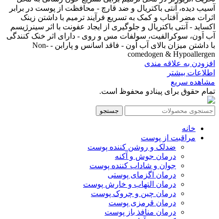
آسیب دیده، آنتی باکتریال و ضد قارچ - محافظت از پوست در برابر
اثرات مضر آفتاب و کمک به تسریع فرآیند ترمیم با داشتن زینک
اکساید - آنتی باکتریال و جلوگیری از ایجاد عفونت با اثر سینرژیسم
آب اَون، سوکرالفیت، سولفات مس و روی - دارای اثر خنک کنندگی
با داشتن میزان بالای آب اَون - فاقد اسانس و پارابن - Non-
comedogen & Hypoallergen
افزودن به علاقه مندی
اطلاعات بیشتر
مشاهده سریع
تمام حقوق برای پینادو محفوظ است.
جستجو
خانه
مراقبت از پوست
ضدلک و روشن کننده پوست
درمان جوش و آکنه
جوان و شاداب کننده پوست
درمان اگزمای پوستی
درمان التهاب و خارش پوست
درمان چین و چروک پوست
درمان قرمزی پوست
درمان منافذ باز پوست