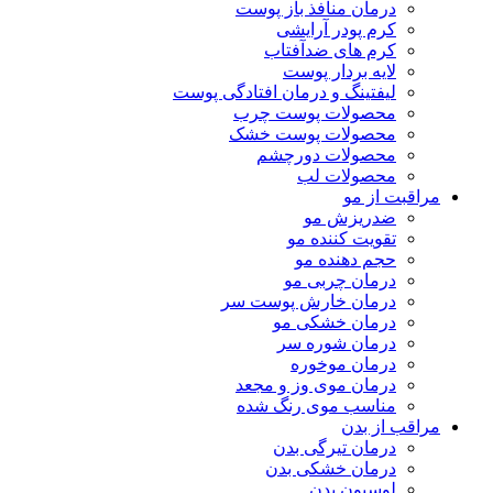
درمان منافذ باز پوست
کرم پودر آرایشی
کرم های ضدآفتاب
لایه بردار پوست
لیفتینگ و درمان افتادگی پوست
محصولات پوست چرب
محصولات پوست خشک
محصولات دورچشم
محصولات لب
مراقبت از مو
ضدریزش مو
تقویت کننده مو
حجم دهنده مو
درمان چربی مو
درمان خارش پوست سر
درمان خشکی مو
درمان شوره سر
درمان موخوره
درمان موی وز و مجعد
مناسب موی رنگ شده
مراقب از بدن
درمان تیرگی بدن
درمان خشکی بدن
لوسیون بدن