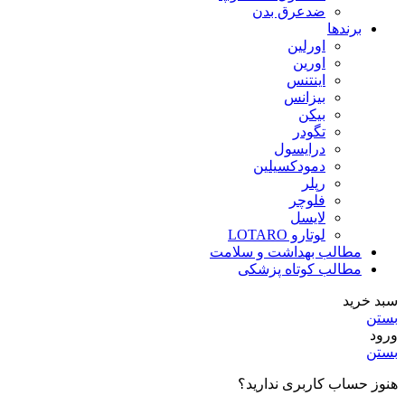
ضدعرق بدن
برندها
اورلین
اورین
اینتنس
بیزانس
بیکن
تگودر
درایسول
دمودکسیلین
رپلر
فلوچر
لایسل
لوتارو LOTARO
مطالب بهداشت و سلامت
مطالب کوتاه پزشکی
سبد خرید
بستن
ورود
بستن
هنوز حساب کاربری ندارید؟