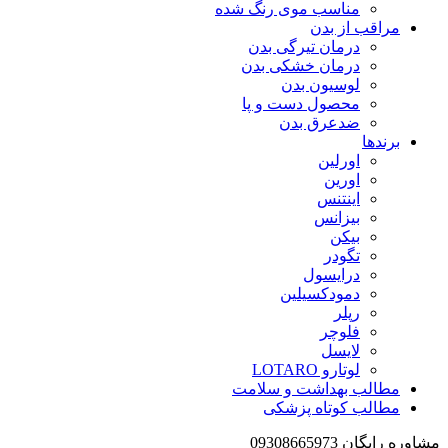
مناسب موی رنگ شده
مراقب از بدن
درمان تیرگی بدن
درمان خشکی بدن
لوسیون بدن
محصول دست و پا
ضدعرق بدن
برندها
اورلین
اورین
اینتنس
بیزانس
بیکن
تگودر
درایسول
دمودکسیلین
رپلر
فلوچر
لایسل
لوتارو LOTARO
مطالب بهداشت و سلامت
مطالب کوتاه پزشکی
مشاوره رایگان 09308665973