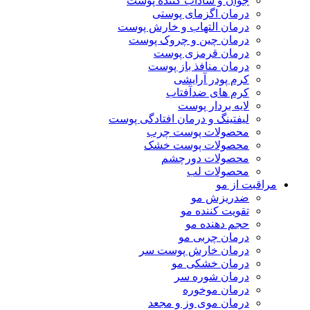
جوان و شاداب کننده پوست
درمان اگزمای پوستی
درمان التهاب و خارش پوست
درمان چین و چروک پوست
درمان قرمزی پوست
درمان منافذ باز پوست
کرم پودر آرایشی
کرم های ضدآفتاب
لایه بردار پوست
لیفتینگ و درمان افتادگی پوست
محصولات پوست چرب
محصولات پوست خشک
محصولات دورچشم
محصولات لب
مراقبت از مو
ضدریزش مو
تقویت کننده مو
حجم دهنده مو
درمان چربی مو
درمان خارش پوست سر
درمان خشکی مو
درمان شوره سر
درمان موخوره
درمان موی وز و مجعد