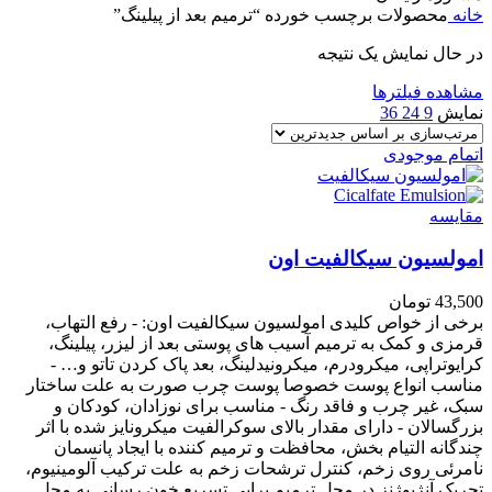
خانه
محصولات برچسب خورده “ترمیم بعد از پیلینگ”
در حال نمایش یک نتیجه
مشاهده فیلترها
نمایش
9
24
36
اتمام موجودی
مقایسه
امولسیون سیکالفیت اون
43,500
تومان
برخی از خواص کلیدی امولسیون سیکالفیت اون: - رفع التهاب،
قرمزی و کمک به ترمیم آسیب های پوستی بعد از لیزر، پیلینگ،
کرایوتراپی، میکرودرم، میکرونیدلینگ، بعد پاک کردن تاتو و… -
مناسب انواع پوست خصوصا پوست چرب صورت به علت ساختار
سبک، غیر چرب و فاقد رنگ - مناسب برای نوزادان، کودکان و
بزرگسالان - دارای مقدار بالای سوکرالفیت میکرونایز شده با اثر
چندگانه التیام بخش، محافظت و ترمیم کننده با ایجاد پانسمان
نامرئی روی زخم، کنترل ترشحات زخم به علت ترکیب آلومینیوم،
تحریک آنژیوژنز در محل ترمیم برایی تسریع خون رسانی به محل