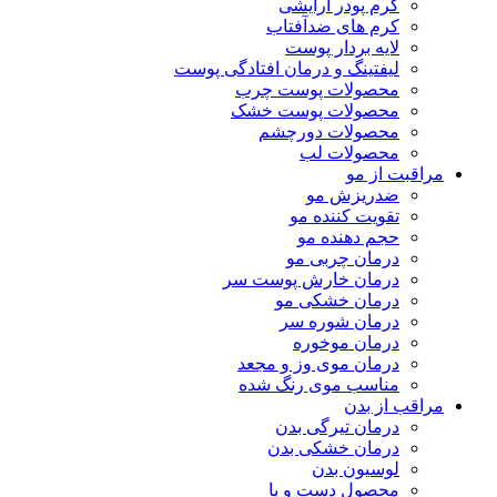
کرم پودر آرایشی
کرم های ضدآفتاب
لایه بردار پوست
لیفتینگ و درمان افتادگی پوست
محصولات پوست چرب
محصولات پوست خشک
محصولات دورچشم
محصولات لب
مراقبت از مو
ضدریزش مو
تقویت کننده مو
حجم دهنده مو
درمان چربی مو
درمان خارش پوست سر
درمان خشکی مو
درمان شوره سر
درمان موخوره
درمان موی وز و مجعد
مناسب موی رنگ شده
مراقب از بدن
درمان تیرگی بدن
درمان خشکی بدن
لوسیون بدن
محصول دست و پا