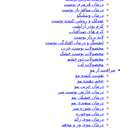
درمان قرمزی پوست
درمان منافذ باز پوست
درمان ویتیلیگو
ضدلک و روشن کننده پوست
کرم پودر آرایشی
کرم های ضدآفتاب
لایه بردار پوست
لیفتینگ و درمان افتادگی پوست
محصولات پوست چرب
محصولات پوست خشک
محصولات دورچشم
محصولات لب
مراقبت از مو
تقویت کننده مو
حجم دهنده مو
درمان چربی مو
درمان خارش پوست سر
درمان خشکی مو
درمان سفیدی مو
درمان شوره سر
درمان موخوره
درمان موی زائد
درمان موی وز و مجعد