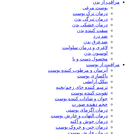
مراقب از بدن
پوست مرغی
درمان ترک پوست
درمان تیرگی بدن
درمان خشکی بدن
سفت کننده بدن
ضد درد
ضدعرق بدن
لاغری و درمان سلولیت
لوسیون بدن
محصول دست و پا
مراقبت از پوست
آبرسان و مرطوب کننده پوست
پاکسازی پوست
پنکک آرایشی
ترمیم کننده جای زخم/بخیه
تقویت کننده پوست
جوان و شاداب کننده پوست
حجم دهنده صورت
درمان اگزمای پوستی
درمان التهاب و خارش پوست
درمان جوش و آکنه
درمان چین و چروک پوست
درمان خارش پوست