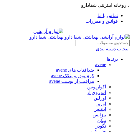
داروخانه اینترنتی شفادارو
تماس با ما
قوانین و مقررات
انتخاب دسته بندی
برندها
avene
ضدافتاب های avene
کرم پودر و پنکک avene
مراقبت از پوست avene
آکواریوس
اس وی ار
اورلین
اورین
اینتنس
بیزانس
بیکن
تگودر
جنیزلاین